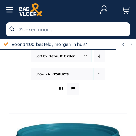
Skip to content
Toggle Navigation
Klantenservice
Wastafels


Voor 14:00 besteld, morgen in huis*
Toiletten
Sort by
Default Order
Spiegels
Show
24 Products
Kranen
Douche
Badkamermeubels
Baden
Radiatoren