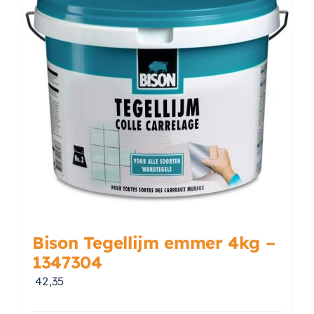
Accessoires
Installatiemateriaal
Klimaatbeheersing
PVC
Tegels
Bison Tegellijm emmer 4kg –
1347304
42,35