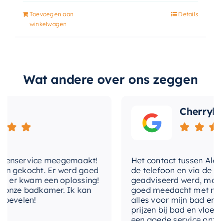
Toevoegen aan
Details
winkelwagen
Wat andere over ons zeggen
Cherryl
tenservice meegemaakt!
Het contact tussen Alex en
en gekocht. Er werd goed
de telefoon en via de mai
 er kwam een oplossing!
geadviseerd werd, maar 
 onze badkamer. Ik kan
goed meedacht met mij. Ui
bevelen!
alles voor mijn bad en to
prijzen bij bad en vloer b
een goede service ontvan