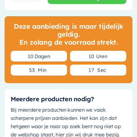
Deze aanbieding is maar tijdelijk
geldig.
En zolang de voorraad strekt.
1
0
Dagen
1
0
Uren
5
3
Min
1
6
Sec
Meerdere producten nodig?
Bij meerdere producten kunnen we vaak
scherpere prijzen aanbieden. Het kan zijn dat
hetgeen waar je naar op zoek bent nog niet op
de webshop staat, hier zijn wij druk mee bezig.