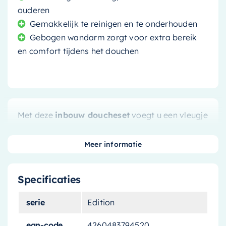
ouderen
Gemakkelijk te reinigen en te onderhouden
Gebogen wandarm zorgt voor extra bereik
en comfort tijdens het douchen
Met deze
inbouw doucheset
voegt u een vleugje
luxe en elegantie toe aan uw badkamer. De
gouden afwerking en het gedetailleerde snijwerk
Meer informatie
maken het tot een prachtig kunstwerk dat uw
badkamer meteen opwaardeert.
Specificaties
Geniet van een luxe douche-
serie
Edition
ervaring
ean-code
4260483794520