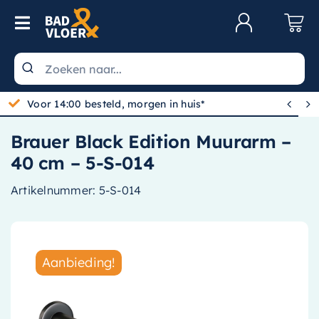
Skip to content
Toggle Navigation
Klantenservice
Wastafels


Gratis bezorgd vanaf 100,-
Toiletten
Brauer Black Edition Muurarm –
Spiegels
40 cm – 5-S-014
Kranen
Artikelnummer:
5-S-014
Douche
Badkamermeubels
Aanbieding!
Baden
Radiatoren