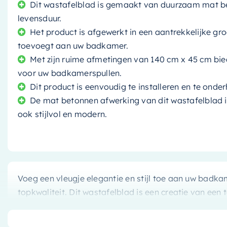
Dit wastafelblad is gemaakt van duurzaam mat be
levensduur.
Het product is afgewerkt in een aantrekkelijke groe
toevoegt aan uw badkamer.
Met zijn ruime afmetingen van 140 cm x 45 cm bie
voor uw badkamerspullen.
Dit product is eenvoudig te installeren en te onde
De mat betonnen afwerking van dit wastafelblad i
ook stijlvol en modern.
Voeg een vleugje elegantie en stijl toe aan uw badka
topkwaliteit. Dit wastafelblad is een creatie van e
om zijn innovatieve ontwerpen en superieure kwalitei
aandacht voor detail en vakmanschap, wat duidelijk te