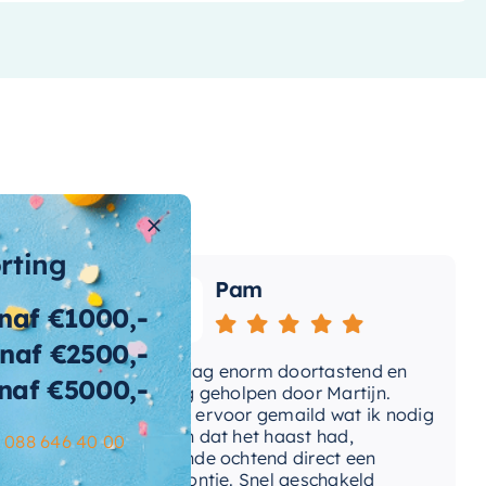
orting
Pam
naf €1000,-
naf €2500,-
e
Vandaag enorm doortastend en
Ad
naf €5000,-
omdat
prettig geholpen door Martijn.
su
Avond ervoor gemaild wat ik nodig
Ge
had en dat het haast had,
re
–
088 646 40 00
volgende ochtend direct een
Wa
telefoontje. Snel geschakeld