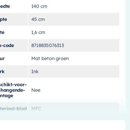
eedte
140 cm
pte
45 cm
te
1,6 cm
n-code
8718835076313
ur
Mat beton groen
rk
Ink
schikt-voor-
ijhangende-
Nee
ntage
teriaal-blad
MFC
schikt-voor
Nee