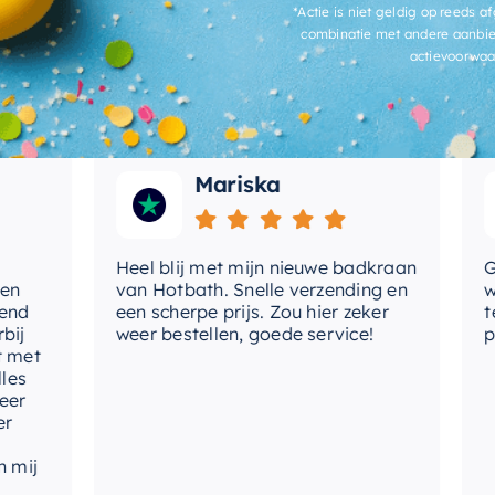
stijl op een perfecte manier, waardoor u
*Actie is niet geldig op reeds af
 goede kwaliteit.
combinatie met andere aanbie
actievoorwaa
Mariska
Heel blij met mijn nieuwe badkraan
Goed
van Hotbath. Snelle verzending en
werd
een scherpe prijs. Zou hier zeker
tevr
weer bestellen, goede service!
prod
t
j