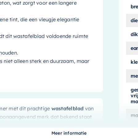
ton, wat zorgt voor een langere
br
ne tint, die een vleugje elegantie
die
dik
dt dit wastafelblad voldoende ruimte
ea
rhouden.
s niet alleen sterk en duurzaam, maar
kle
me
ge
vr
mo
mer met dit prachtige
wastafelblad
van
ma
en toonaangevend merk dat bekend staat
t. Het product is ontworpen met
ge
 zien is in de verfijnde afwerking en de
Meer informatie