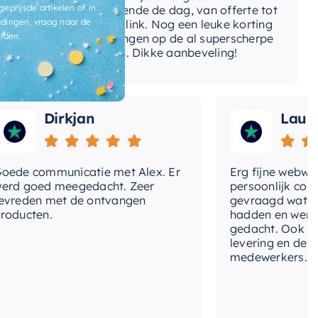
ga
geprijsde artikelen of in
gedurende de dag, van offerte tot
dingen, vraag naar de
betaallink. Nog een leuke korting
To
rden.
ontvangen op de al superscherpe
prijzen. Dikke aanbeveling!
Dirkjan
Laura
e communicatie met Alex. Er
Erg fijne webwinkel
 goed meegedacht. Zeer
persoonlijk contact
eden met de ontvangen
gevraagd wat we no
ucten.
hadden en werd me
gedacht. Ook in de p
levering en deskund
medewerkers. Wij zi