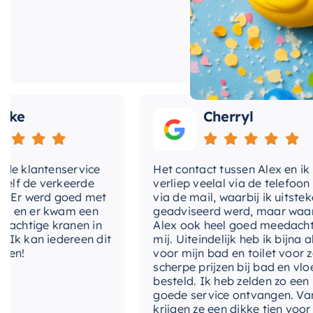
uitstekende keuze. Het combineert functionaliteit en 
en zijn van zeer
kunt genieten van het beste van beide werelden.
e
Cherryl
klantenservice
Het contact tussen Alex en ik
 de verkeerde
verliep veelal via de telefoon en
r werd goed met
via de mail, waarbij ik uitstekend
n er kwam een
geadviseerd werd, maar waarbij
htige kranen in
Alex ook heel goed meedacht me
kan iedereen dit
mij. Uiteindelijk heb ik bijna alles
!
voor mijn bad en toilet voor zeer
scherpe prijzen bij bad en vloer
besteld. Ik heb zelden zo een
goede service ontvangen. Van mi
krijgen ze een dikke tien voor