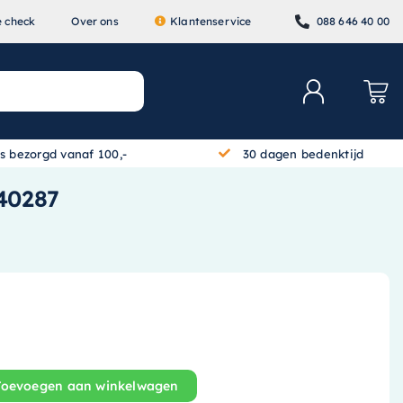
e check
Over ons
Klantenservice
088 646 40 00
is bezorgd vanaf 100,-
30 dagen bedenktijd
240287
Toevoegen aan winkelwagen
Wastafelblad - 140 cm x 45 cm - Mat beton groen - 12402