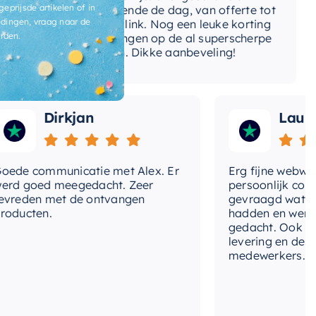
ga
geprijsde artikelen of in
gedurende de dag, van offerte tot
dingen, vraag naar de
betaallink. Nog een leuke korting
To
rden.
ontvangen op de al superscherpe
prijzen. Dikke aanbeveling!
Dirkjan
Laura
e communicatie met Alex. Er
Erg fijne webwinkel
 goed meegedacht. Zeer
persoonlijk contact
eden met de ontvangen
gevraagd wat we no
cten.
hadden en werd me
gedacht. Ook in de p
levering en deskund
medewerkers. Wij zi