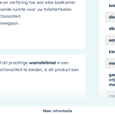
e en verfijning toe aan elke badkamer.
br
ende ruimte voor uw toiletartikelen.
tionaliteit.
die
 meegaan.
dik
ea
kle
 dit prachtige
wastafelblad
in een
me
ctionaliteit te bieden, is dit product een
ge
vr
mo
ma
 een praktische indeling. Het ruime
ge
en, terwijl het stijlvolle taupe
Meer informatie