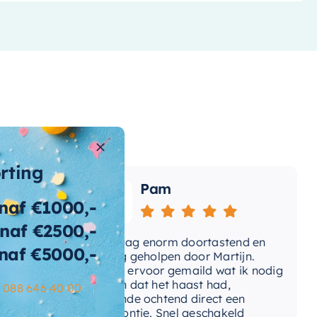
orting
Pam
naf €1000,-
naf €2500,-
e
Vandaag enorm doortastend en
Ad
naf €5000,-
omdat
prettig geholpen door Martijn.
su
Avond ervoor gemaild wat ik nodig
Ge
had en dat het haast had,
re
–
088 646 40 00
volgende ochtend direct een
Wa
telefoontje. Snel geschakeld