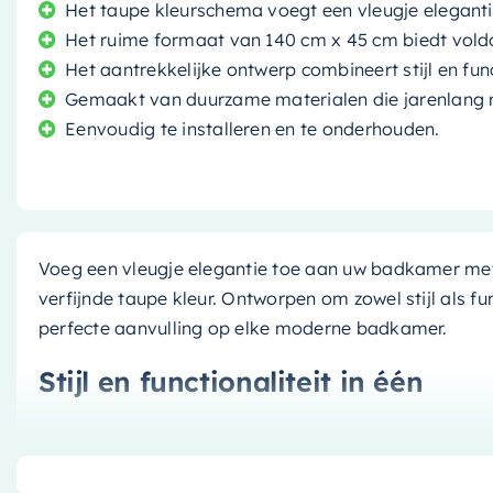
Het taupe kleurschema voegt een vleugje eleganti
Het ruime formaat van 140 cm x 45 cm biedt voldo
Het aantrekkelijke ontwerp combineert stijl en func
Gemaakt van duurzame materialen die jarenlang
Eenvoudig te installeren en te onderhouden.
Voeg een vleugje elegantie toe aan uw badkamer met
verfijnde taupe kleur. Ontworpen om zowel stijl als fun
perfecte aanvulling op elke moderne badkamer.
Stijl en functionaliteit in één
Dit wastafelblad combineert een elegant ontwerp met
oppervlak biedt voldoende ruimte voor uw toiletartikel