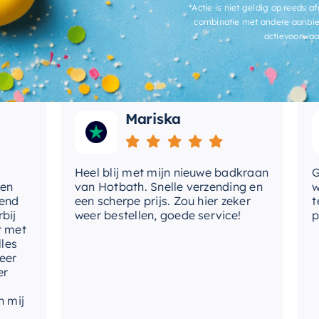
*Actie is niet geldig op reeds af
 goede kwaliteit.
combinatie met andere aanbie
actievoorwaa
Mariska
Heel blij met mijn nieuwe badkraan
Goed
van Hotbath. Snelle verzending en
werd
een scherpe prijs. Zou hier zeker
tevr
weer bestellen, goede service!
produ
t
j