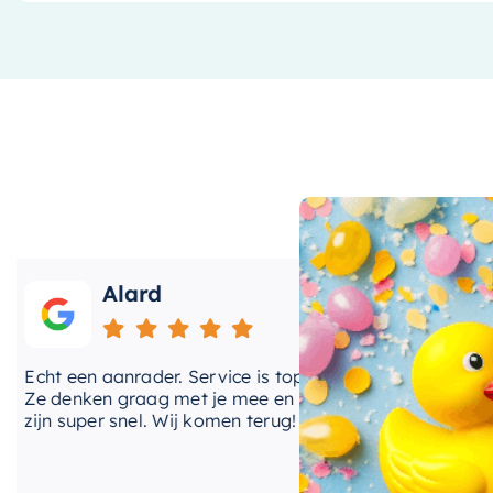
kleurschema een verfijnde touch aan uw badkamer to
door een gerenommeerd merk, dus u kunt erop vertro
handen heeft.
Duurzaam en gemakkelijk te on
Gemaakt van duurzame materialen, is dit wastafelb
gaan. Het is ook eenvoudig te installeren en te onder
kwijt bent aan het schoonmaken en meer tijd kunt be
prachtige nieuwe badkamer. Of u nu uw bestaande b
Alard
Roos
inrichting plant, dit
wastafelblad
is een uitstekende k
Kies voor stijl, functionaliteit en duurzaamheid met d
cht een aanrader. Service is top!
Onlangs heb ik 
elegante en praktische toevoeging zijn aan uw badka
e denken graag met je mee en
kranen van Hotb
ijn super snel. Wij komen terug!
BadenVloer. Ik 
prijzen vergelek
bood de laagste
waren op korte 