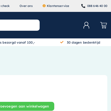
e check
Over ons
Klantenservice
088 646 40 00
is bezorgd vanaf 100,-
30 dagen bedenktijd
Toevoegen aan winkelwagen
Wastafelblad - 140 cm x 45 cm - Taupe - 1240285 aantal