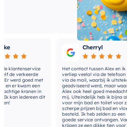
en zijn van zeer
e
Cherryl
klantenservice
Het contact tussen Alex en ik
de verkeerde
verliep veelal via de telefoon en
r werd goed met
via de mail, waarbij ik uitstekend
n er kwam een
geadviseerd werd, maar waarbij
htige kranen in
Alex ook heel goed meedacht me
kan iedereen dit
mij. Uiteindelijk heb ik bijna alles
!
voor mijn bad en toilet voor zeer
scherpe prijzen bij bad en vloer
besteld. Ik heb zelden zo een
goede service ontvangen. Van mi
krijgen ze een dikke tien voor