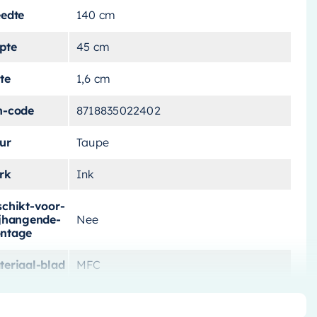
eedte
140 cm
pte
45 cm
te
1,6 cm
n-code
8718835022402
ur
Taupe
rk
Ink
schikt-voor-
ijhangende-
Nee
ntage
teriaal-blad
MFC
schikt-voor
Nee