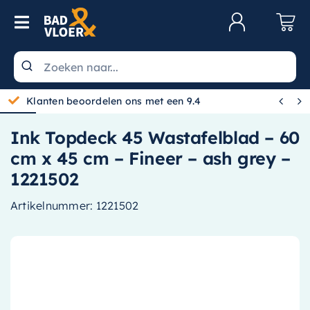
Skip to content
Toggle Navigation
Klantenservice
Wastafels


Klanten beoordelen ons met een 9.4
Toiletten
Ink Topdeck 45 Wastafelblad – 60
Spiegels
cm x 45 cm – Fineer – ash grey –
Kranen
1221502
Douche
Artikelnummer:
1221502
Badkamermeubels
Baden
Radiatoren