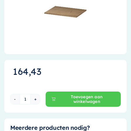
Accessoires
Installatiemateriaal
Klimaatbeheersing
PVC
Tegels
164,43
Toevoegen aan
winkelwagen
Ink Topdeck 45 Wastafelblad - 60 cm x 45 cm - 
Meerdere producten nodig?