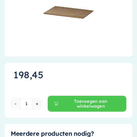
Accessoires
Installatiemateriaal
Klimaatbeheersing
PVC
Tegels
198,45
Toevoegen aan
winkelwagen
Ink Topdeck 45 Wastafelblad - 70 cm x 45 cm - 
Meerdere producten nodig?