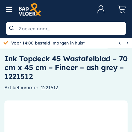
Skip to content
Toggle Navigation
Klantenservice
Wastafels


Voor 14:00 besteld, morgen in huis*
Toiletten
Ink Topdeck 45 Wastafelblad – 70
Spiegels
cm x 45 cm – Fineer – ash grey –
Kranen
1221512
Douche
Artikelnummer:
1221512
Badkamermeubels
Baden
Radiatoren