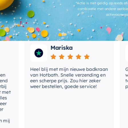
*Actie is niet geldig op reeds af
 goede kwaliteit.
combinatie met andere aanbie
actievoorwaa
Mariska
Heel blij met mijn nieuwe badkraan
Goed
van Hotbath. Snelle verzending en
werd
een scherpe prijs. Zou hier zeker
tevr
weer bestellen, goede service!
prod
t
j