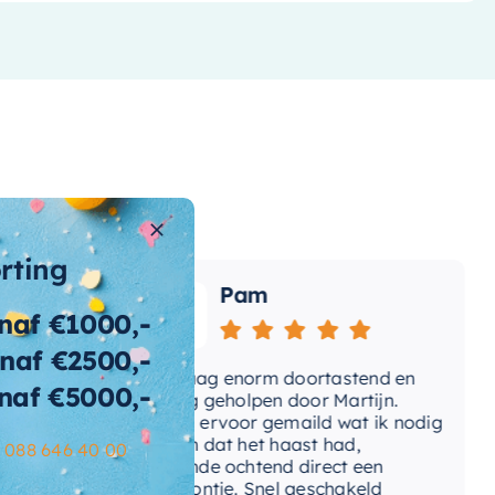
orting
Pam
naf €1000,-
naf €2500,-
e
Vandaag enorm doortastend en
Ad
naf €5000,-
omdat
prettig geholpen door Martijn.
su
Avond ervoor gemaild wat ik nodig
Ge
had en dat het haast had,
re
–
088 646 40 00
volgende ochtend direct een
Wa
telefoontje. Snel geschakeld