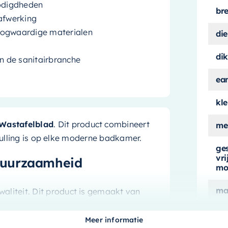
odigdheden
br
 afwerking
oogwaardige materialen
die
dik
n de sanitairbranche
ea
kle
Wastafelblad
. Dit product combineert
me
nvulling is op elke moderne badkamer.
ge
vr
duurzaamheid
mo
ma
waliteit. Dit product is gemaakt van
jkse slijtage in een drukke badkamer.
ge
maar ook eenvoudig te reinigen,
Meer informatie