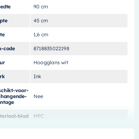
eedte
90 cm
pte
45 cm
te
1,6 cm
n-code
8718835022198
ur
Hoogglans wit
rk
Ink
schikt-voor-
ijhangende-
Nee
ntage
teriaal-blad
MFC
schikt-voor
Nee