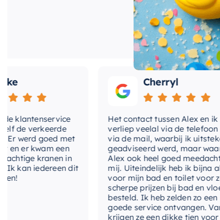
en zijn van zeer
e
Cherryl
klantenservice
Het contact tussen Alex en ik
 de verkeerde
verliep veelal via de telefoon en
r werd goed met
via de mail, waarbij ik uitstekend
n er kwam een
geadviseerd werd, maar waarbij
htige kranen in
Alex ook heel goed meedacht me
kan iedereen dit
mij. Uiteindelijk heb ik bijna alles
!
voor mijn bad en toilet voor zeer
scherpe prijzen bij bad en vloer
besteld. Ik heb zelden zo een
goede service ontvangen. Van mi
krijgen ze een dikke tien voor