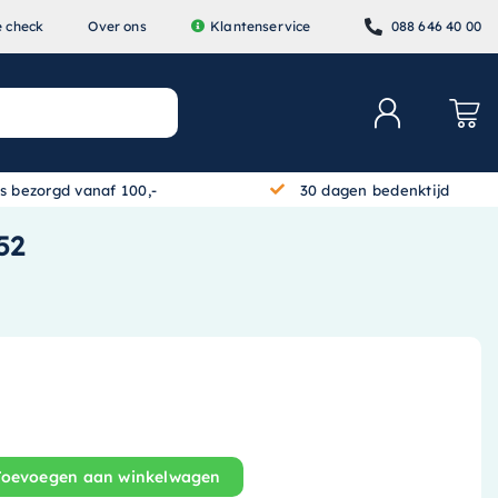
e check
Over ons
Klantenservice
088 646 40 00
is bezorgd vanaf 100,-
30 dagen bedenktijd
52
Toevoegen aan winkelwagen
Wastafelblad - 90 cm x 45 cm - Hoogglans wit - 1240252 