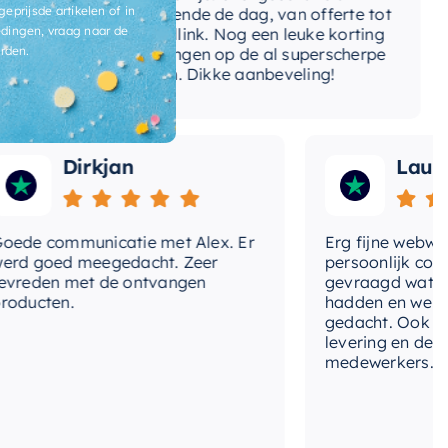
ga
geprijsde artikelen of in
gedurende de dag, van offerte tot
dingen, vraag naar de
betaallink. Nog een leuke korting
To
rden.
ontvangen op de al superscherpe
prijzen. Dikke aanbeveling!
Dirkjan
Laura
e communicatie met Alex. Er
Erg fijne webwinkel
 goed meegedacht. Zeer
persoonlijk contact
eden met de ontvangen
gevraagd wat we no
ucten.
hadden en werd me
gedacht. Ook in de p
levering en deskund
medewerkers. Wij zi