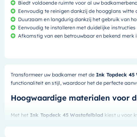
Biedt voldoende ruimte voor al uw badkamerben
Eenvoudig te reinigen dankzij de hoogglans witte
Duurzaam en langdurig dankzij het gebruik van h
Eenvoudig te installeren met duidelijke instructies
Afkomstig van een betrouwbaar en bekend merk i
Transformeer uw badkamer met de
Ink Topdeck 45 
functionaliteit en stijl, waardoor het de perfecte aa
Hoogwaardige materialen voor 
Met het
Ink Topdeck 45 Wastafelblad
kiest u voor k
duurzame materialen die bestand zijn tegen de dageli
De hoogglans witte afwerking is niet alleen stijlvol, 