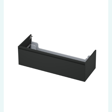
Accessoires
Installatiemateriaal
Klimaatbeheersing
PVC
Tegels