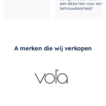
Of u nu uw badkamer opnieuw inricht of gewoon
een dikke tien voor service, 
op zoek bent naar een manier om uw huidige
betrouwbaarheid!
inrichting op te frissen, deze wastafelonderkast
is de perfecte keuze. Met zijn stijlvolle ontwerp
en praktische functies zal het een geweldige
aanvulling zijn op uw badkamer.
A merken die wij verkopen