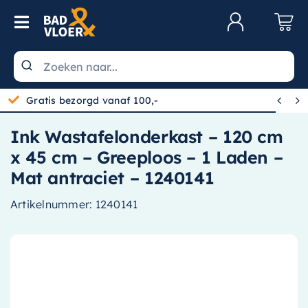
Skip to content
Toggle Navigation
Klantenservice
Wastafels


Gratis bezorgd vanaf 100,-
Toiletten
Ink Wastafelonderkast – 120 cm
Spiegels
x 45 cm – Greeploos – 1 Laden –
Kranen
Mat antraciet – 1240141
Douche
Artikelnummer:
1240141
Badkamermeubels
Baden
Radiatoren