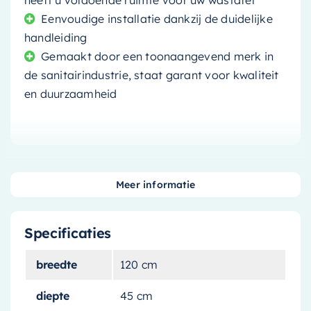
heeft u voldoende ruimte voor uw wastafel
Eenvoudige installatie dankzij de duidelijke
handleiding
Gemaakt door een toonaangevend merk in
de sanitairindustrie, staat garant voor kwaliteit
en duurzaamheid
Meer informatie
Transformeer uw badkamer
met deze stijlvolle
Specificaties
wastafelonderkast
breedte
120 cm
Bent u op zoek naar een manier om uw
diepte
45 cm
badkamer een moderne en stijlvolle uitstraling