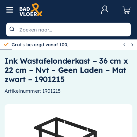
Skip to content
Toggle Navigation
Klantenservice
Wastafels


Gratis bezorgd vanaf 100,-
Toiletten
Ink Wastafelonderkast – 36 cm x
Spiegels
22 cm – Nvt – Geen Laden – Mat
Kranen
zwart – 1901215
Douche
Artikelnummer:
1901215
Badkamermeubels
Baden
Radiatoren