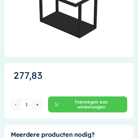
Accessoires
Installatiemateriaal
Klimaatbeheersing
PVC
Tegels
277,83
Toevoegen aan
winkelwagen
Ink Wastafelonderkast - 36 cm x 22 cm - Nvt -
Meerdere producten nodig?