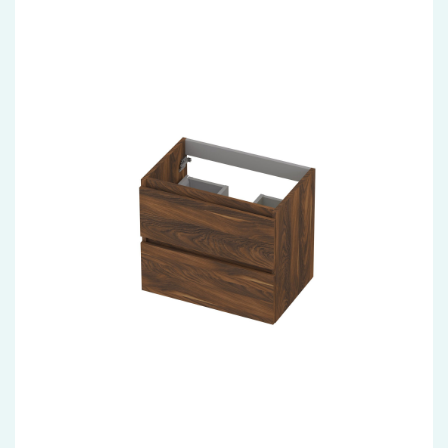
Accessoires
Installatiemateriaal
Klimaatbeheersing
PVC
Tegels