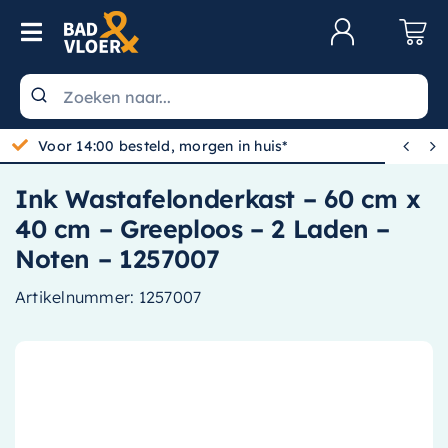
Skip to content
Toggle Navigation
Klantenservice
Wastafels


Voor 14:00 besteld, morgen in huis*
Toiletten
Ink Wastafelonderkast – 60 cm x
Spiegels
40 cm – Greeploos – 2 Laden –
Kranen
Noten – 1257007
Douche
Artikelnummer:
1257007
Badkamermeubels
Baden
Radiatoren