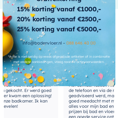
levensduur, terwijl de stijlvolle notenkleur
kleur-kast
Noten
15% korting vanaf €1000,-
gemakkelijk te combineren is met andere
meubels in uw badkamer. Kies voor de kwaliteit
20% korting vanaf €2500,-
materiaal-
MDF
en het design van
Ink
en transformeer uw
front
25% korting vanaf €5000,-
badkamer in een ruimte van luxe en gemak.
materiaal-
MDF
Wat andere over ons zeggen
kast
info@badenvloer.nl –
088 646 40 00
met-
Nee
*Actie is niet geldig op reeds afgeprijsde artikelen of in combinatie
wastafelblad
Cherryl
met andere aanbiedingen, vraag naar de actievoorwaarden.
uitvoering-
Greeploos
handgrepen
enservice meegemaakt!
Het contact tussen Alex en 
 gekocht. Er werd goed
de telefoon en via de mail,
r kwam een oplossing!
geadviseerd werd, maar wa
nze badkamer. Ik kan
goed meedacht met mij. Uit
evelen!
alles voor mijn bad en toil
prijzen bij bad en vloer bes
een goede service ontvange