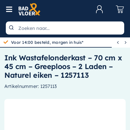
Skip to content
Toggle Navigation
Klantenservice
Wastafels


Voor 14:00 besteld, morgen in huis*
Toiletten
Ink Wastafelonderkast – 70 cm x
Spiegels
45 cm – Greeploos – 2 Laden –
Kranen
Naturel eiken – 1257113
Douche
Artikelnummer:
1257113
Badkamermeubels
Baden
Radiatoren