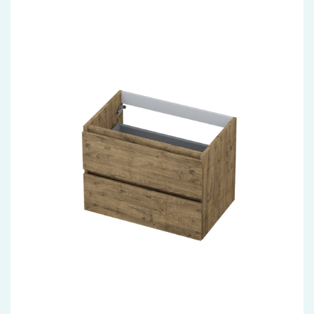
Accessoires
Installatiemateriaal
Klimaatbeheersing
PVC
Tegels