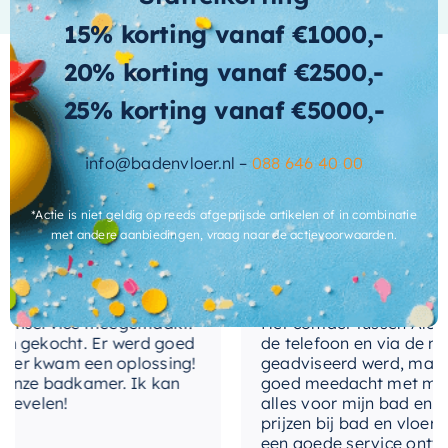
hoogwaardige, duurzame en stijlvolle oplossing
materiaal-
15% korting vanaf €1000,-
Hout
voor uw badkamer, dan is de Ink
front
20% korting vanaf €2500,-
Wastafelonderkast de perfecte keuze. Met zijn
materiaal-
rustieke naturel eiken uitvoering en moderne
Hout
25% korting vanaf €5000,-
kast
greeploze design, vormt deze onderkast een
mooie aanvulling op elke badkamerinrichting.
Wat andere over ons zeggen
uitvoering-
Greeploos
info@badenvloer.nl –
088 646 40 00
handgrepen
Bestel vandaag nog en ervaar het gemak en de
stijl van deze prachtige onderkast.
*Actie is niet geldig op reeds afgeprijsde artikelen of in combinatie
Cherryl
met andere aanbiedingen, vraag naar de actievoorwaarden.
enservice meegemaakt!
Het contact tussen Alex en i
 gekocht. Er werd goed
de telefoon en via de mail,
r kwam een oplossing!
geadviseerd werd, maar wa
nze badkamer. Ik kan
goed meedacht met mij. Uit
velen!
alles voor mijn bad en toil
prijzen bij bad en vloer bes
een goede service ontvange