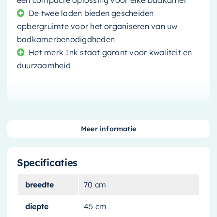
een compacte oplossing voor elke badkamer
De twee laden bieden gescheiden
opbergruimte voor het organiseren van uw
badkamerbenodigdheden
Het merk Ink staat garant voor kwaliteit en
duurzaamheid
Maak uw badkamer compleet
Meer informatie
met deze elegante onderkast
Specificaties
Met de
Ink Wastafelonderkast
voegt u
functionaliteit en stijl toe aan uw badkamer.
breedte
70 cm
Deze onderkast, uitgevoerd in
naturel eiken
,
diepte
45 cm
brengt de warmte en rust van de natuur in uw