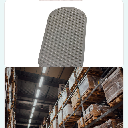
Wiesbaden Antislip Badmat Wiesbaden Ridder Tecnoplus
38×89 cm Grijs – 73.1328
Hoogwaardige badmat van het merk Wiesbaden
Antislip functionaliteit voor extra veiligheid
Grijze Tecnoplus mat, afmetingen 38x89 cm
€ 45,75
Bekijk product