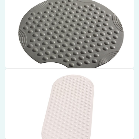
Hoogwaardige kwaliteit antislip mat voor extra veiligheid in de douche
Modern en stijlvol grijs ontwerp van 55 cm, perfect voor elke
badkamerstijl
Geproduceerd door het gerenommeerde merk Wiesbaden voor
betrouwbaarheid en duurzaamheid
€ 33,55
Bekijk product
Wiesbaden Antislip Badmat Wiesbaden Ridder Tecnoplus
38×89 cm Wit – 73.1327
Zorgt voor veiligheid in de badkamer
Gemaakt van hoogwaardig Tecnoplus materiaal
Elegant design in een strakke witte kleur
€ 45,75
Bekijk product