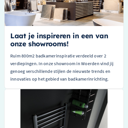
Laat je inspireren in een van
onze showrooms!
Ruim 800m2 badkamerinspiratie verdeeld over 2
verdiepingen. In onze showroom in Woerden vind jij
genoeg verschillende stijlen de nieuwste trends en
innovaties op het gebied van badkamerinrichting.
Instamat Rondo Lux Handdoekradiator – 77 cm x 60,7 cm –
Wit – RL80.60SM01
Vervaardigd door een toonaangevend merk
Veelzijdig en functioneel product
Kenmerkende witte afwerking en strak design