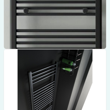
Uitzonderlijke warmteafgifte van het topmerk Instamat
Elegant zwart design voor een moderne uitstraling
Praktische afmetingen van 113 cm x 60 cm voor optimale
ruimtebenutting
€ 313,69
Bekijk product
Instamat Rondo Lux Handdoekradiator – 149 cm x 60,7 cm –
Wit – RL150.60SM01
Verfraai uw badkamer met deze luxe handdoekradiator
Biedt voldoende ruimte voor handdoeken dankzij de royale
afmetingen van 149 cm x 60,7 cm
Met zijn strakke witte afwerking past hij perfect in elke moderne
badkamer
€ 601,66
Bekijk product