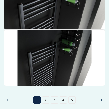
Strakke zwarte afwerking voor een moderne look.
€ 863,90
Bekijk product
Instamat Rondo Lux Handdoekradiator – 181 cm x 50,7 cm –
Wit – RL180.50SM01
Hoge kwaliteit merk
Praktisch en stijlvol ontwerp
Perfecte warmteafgifte voor uw handdoeken
€ 719,91
Bekijk product
1
2
3
4
5