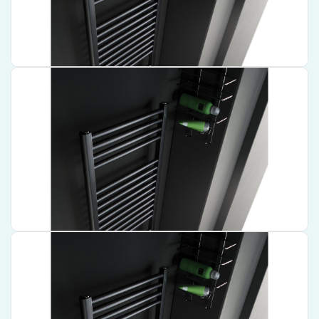
€ 446,74
Bekijk product
Instamat Rondo Lux Handdoekradiator – 77 cm x 45,7 cm –
Wit – RL80.45SM01
Stijlvolle uitstraling met een witte finish
Klein formaat, ideaal voor compacte badkamers
Hoogwaardige kwaliteit van een vertrouwd merk
€ 414,70
Bekijk product
Instamat Rondo Lux Handdoekradiator – 181 cm x 75,7 cm –
Wit – RL180.75SM01
Gefabriceerd door een toonaangevende merk
Functionele en stijlvolle handdoekradiator
Wit, voor een strakke en moderne uitstraling