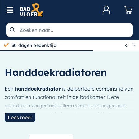
Skip to content
Toggle Navigation
Klantenservice
Wastafels


30 dagen bedenktijd
Toiletten
Spiegels
Handdoekradiatoren
Kranen
Een
handdoekradiator
is de perfecte combinatie van
Douche
comfort en functionaliteit in de badkamer. Deze
Badkamermeubels
radiatoren zorgen niet alleen voor een aangename
temperatuur, maar bieden ook een praktische
Baden
Lees meer
oplossing om handdoeken te drogen en op te
Radiatoren
warmen. Binnen het assortiment van Bad en Vloer