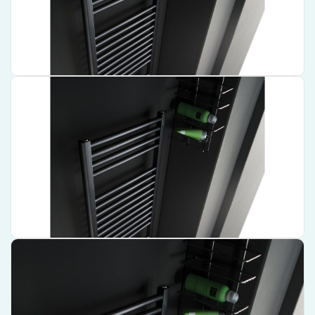
€ 787,20
Bekijk product
Instamat Rondo Lux Handdoekradiator – 181 cm x 60,7 cm –
Wit – RL180.60SM01
Hoogwaardige handdoekradiator van een gerenommeerd merk
Stijlvol wit design dat bij elk interieur past
Groot formaat voor optimale warmteafgifte
€ 760,28
Bekijk product
Instamat Rondo Lux Handdoekradiator – 181 cm x 50,7 cm –
Zwart – RL180.50KM01
Hoge warmteafgifte en stijlvol design.
Perfect voor grote badkamers.