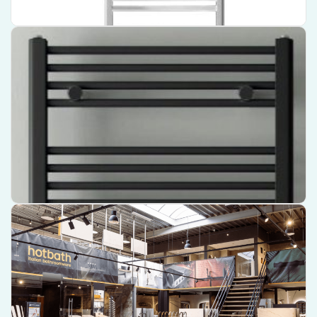
Bekijk product
Instamat Base Handdoekradiator – 148 cm x 60 cm – Zwart –
BH150.60BM01
Een stijlvolle, zwarte handdoekradiator van topmerk
Praktische afmetingen van 148 cm x 60 cm voor optimaal
warmteverspreiding
Gemakkelijk te installeren met bijgeleverde montage-instructies
€ 389,80
Bekijk product