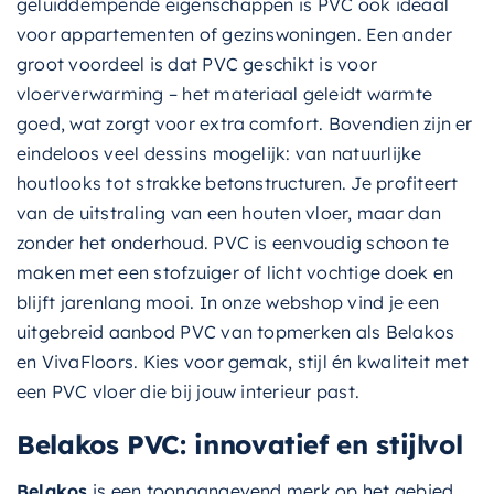
geluiddempende eigenschappen is PVC ook ideaal
voor appartementen of gezinswoningen. Een ander
groot voordeel is dat PVC geschikt is voor
vloerverwarming – het materiaal geleidt warmte
goed, wat zorgt voor extra comfort. Bovendien zijn er
eindeloos veel dessins mogelijk: van natuurlijke
houtlooks tot strakke betonstructuren. Je profiteert
van de uitstraling van een houten vloer, maar dan
zonder het onderhoud. PVC is eenvoudig schoon te
maken met een stofzuiger of licht vochtige doek en
blijft jarenlang mooi. In onze webshop vind je een
uitgebreid aanbod PVC van topmerken als Belakos
en VivaFloors. Kies voor gemak, stijl én kwaliteit met
een PVC vloer die bij jouw interieur past.
Belakos PVC: innovatief en stijlvol
Belakos
is een toonaangevend merk op het gebied