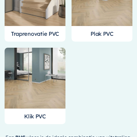
Accessoires
Installatiemateriaal
Klimaatbeheersing
Traprenovatie PVC
Plak PVC
PVC
Tegels
Klik PVC