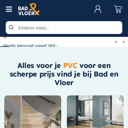
Skip to content
Toggle Navigation
Klantenservice
Wastafels


Gratis bezorgd vanaf 100,-
Toiletten
Spiegels
Alles voor je
PVC
voor een
Kranen
scherpe prijs vind je bij Bad en
Vloer
Douche
Badkamermeubels
Baden
Radiatoren