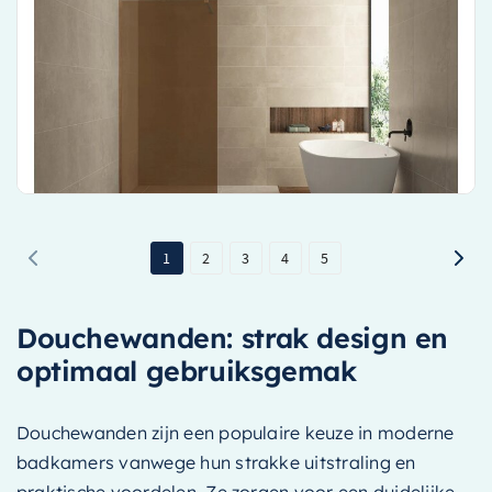
Geproduceerd door een gerenommeerd sanitairbedrijf
Modern en stijlvol bronzen rookglas design
Uitgerust met een duurzame Nano coating
€ 335,00
Bekijk product
1
2
3
4
5
Douchewanden: strak design en
optimaal gebruiksgemak
Douchewanden zijn een populaire keuze in moderne
badkamers vanwege hun strakke uitstraling en
praktische voordelen. Ze zorgen voor een duidelijke