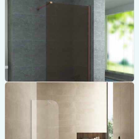
Hoogwaardige douchewand van het merk Aloni, met een breedte van
120 cm voor een ruime douche-ervaring.
Uitgevoerd in de unieke en stijlvolle kleur Champagne Brons, voor een
luxe uitstraling in uw badkamer.
Met een 8mm dik anti-kalk glas en koper profiel voor duurzaamheid en
gemakkelijk onderhoud.
€ 365,06
€ 337,67
Bekijk product
Wiesbaden Curvea inloopdouche 800 x 2000 x 8 mm nano
helder glas – 20.3563
Elegant design met helder glas
Uitgerust met nano-technologie voor eenvoudig onderhoud
Robuuste constructie met een glasdikte van 8 mm
€ 199,00