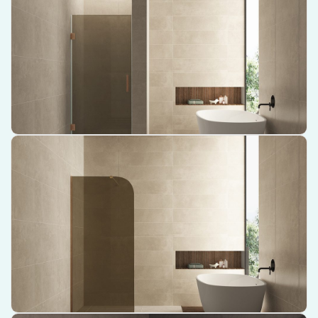
brons glas/geborsteld brons koper – 20.3293
Modern design met vintage touch
Beschikt over nano technologie voor gemakkelijk onderhoud
Gemaakt van robuust brons en glas
€ 424,00
Bekijk product
Wiesbaden Curvea inloopdouche 800 x 2000 x 8 mm nano
vintage brons glas – 20.3569
Prachtig ontworpen inloopdouche voor een luxe douche-ervaring
Gemaakt van hoogwaardig nano vintage brons glas voor duurzaamheid
en stijl
Met ruime afmetingen van 800 x 2000 x 8 mm voor comfort en gemak
€ 219,00
Bekijk product