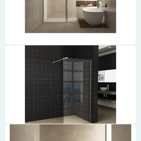
Uitgerust met 10mm glas voorzien van NANO coating voor extra
duurzaamheid en eenvoudige reiniging.
€ 239,00
Bekijk product
Wiesbaden Inloopdouche Wiesbaden Slim Helder Glas
140×200 cm 8mm NANO Coating – 20.3459
Uitmuntende kwaliteitsgarantie dankzij de
Wiesbaden
merknaam
Uniek, strak ontwerp met helder glazen paneel
Geavanceerde NANO-coating technologie voor onderhoudsgemak en
duurzaamheid
€ 319,00
Bekijk product
Wiesbaden Inloopdouche – Glasplaat – Wiesbaden Slim
Brons Rookglas 120×200 8mm Nano Coating – 20.3518