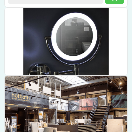
Wiesbaden Wand Scheerspiegel Wiesbaden met LED
Verlichting 20 cm – 38.4135
Hoogwaardig scheeraccessoire van
Wiesbaden
Geïntegreerde
LED-verlichting
voor een betere zichtbaarheid
Praktische
wandmontage
voor gemakkelijk gebruik
€ 136,25
Bekijk product