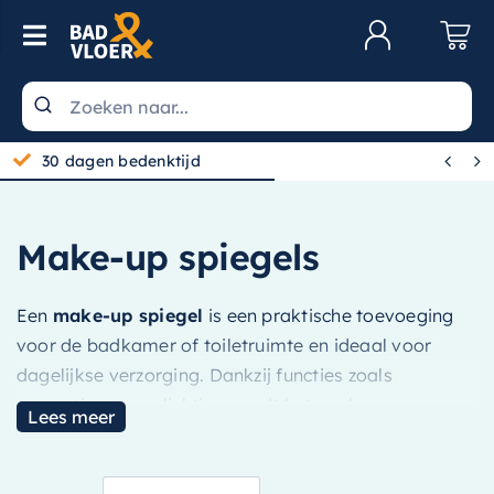
Skip to content
Toggle Navigation
Klantenservice
Wastafels


30 dagen bedenktijd
Toiletten
Spiegels
Make-up spiegels
Kranen
Een
make-up spiegel
is een praktische toevoeging
Douche
voor de badkamer of toiletruimte en ideaal voor
Badkamermeubels
dagelijkse verzorging. Dankzij functies zoals
vergroting en verlichting wordt het aanbrengen van
Baden
Lees meer
make-up en verzorgingsproducten een stuk
Radiatoren
eenvoudiger. Binnen het assortiment van Bad en