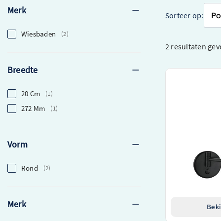
Merk
Sorteer op:
Wiesbaden
2
2 resultaten
gev
Breedte
Wiesbaden Wan
zwart – 38.4140
20 Cm
1
Stijlvolle en f
272 Mm
1
badkamer
Hoogwaardige LE
verlichting
Vorm
Strak en modern
Rond
2
€ 149,00
Merk
Beki