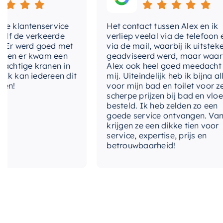
lantenservice
Het contact tussen Alex en ik
e verkeerde
verliep veelal via de telefoon en
 werd goed met
via de mail, waarbij ik uitstekend
 er kwam een
geadviseerd werd, maar waarbij
tige kranen in
Alex ook heel goed meedacht met
an iedereen dit
mij. Uiteindelijk heb ik bijna alles
voor mijn bad en toilet voor zeer
scherpe prijzen bij bad en vloer
besteld. Ik heb zelden zo een
goede service ontvangen. Van mij
krijgen ze een dikke tien voor
service, expertise, prijs en
betrouwbaarheid!