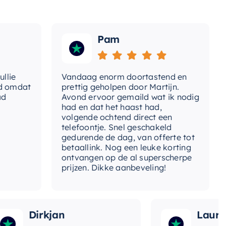
Pam
Vandaag enorm doortastend en
Adv
dat
prettig geholpen door Martijn.
sup
Avond ervoor gemaild wat ik nodig
Gee
had en dat het haast had,
res
volgende ochtend direct een
Wan
telefoontje. Snel geschakeld
gaa
gedurende de dag, van offerte tot
betaallink. Nog een leuke korting
Top
ontvangen op de al superscherpe
prijzen. Dikke aanbeveling!
Dirkjan
Laura