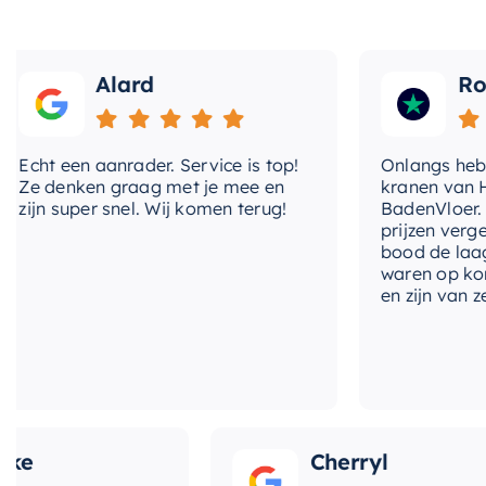
Alard
Roos
ht een aanrader. Service is top!
Onlangs heb ik v
 denken graag met je mee en
kranen van Hotba
jn super snel. Wij komen terug!
BadenVloer. Ik h
prijzen vergeleke
bood de laagste 
waren op korte t
en zijn van zeer g
Cherryl