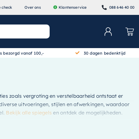
e check
Over ons
Klantenservice
088 646 40 00
is bezorgd vanaf 100,-
30 dagen bedenktijd
ties zoals vergroting en verstelbaarheid ontstaat er
diverse uitvoeringen, stijlen en afwerkingen, waardoor
el.
Bekijk alle spiegels
en ontdek de mogelijkheden.