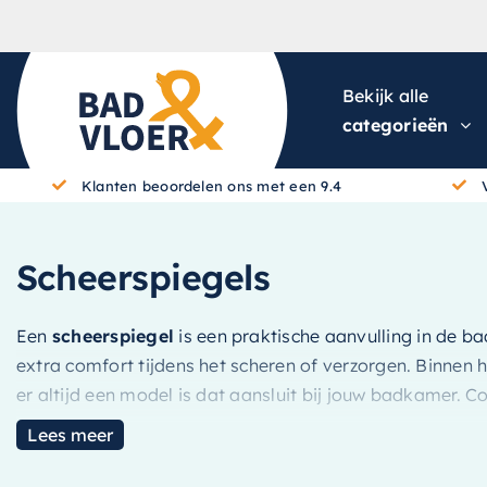
Skip to content
Bekijk alle
categorieën
Klanten beoordelen ons met een 9.4
Scheerspiegels
Een
scheerspiegel
is een praktische aanvulling in de ba
extra comfort tijdens het scheren of verzorgen. Binnen h
er altijd een model is dat aansluit bij jouw badkamer.
Lees meer