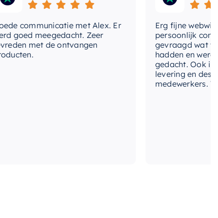
communicatie met Alex. Er
Erg fijne webwinkel,
goed meegedacht. Zeer
persoonlijk contact g
den met de ontvangen
gevraagd wat we nog
ten.
hadden en werd met
gedacht. Ook in de pri
levering en deskundi
medewerkers. Wij zijn