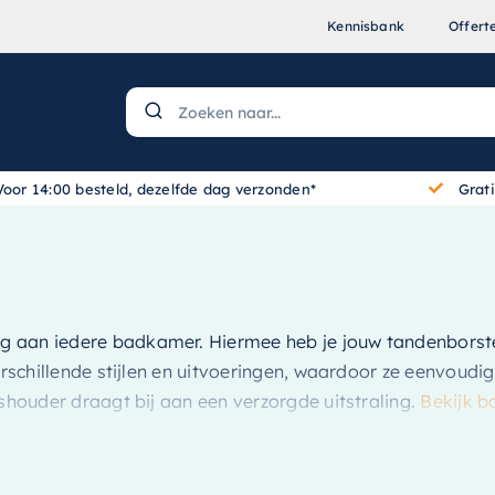
Kennisbank
Offert
Voor 14:00 besteld, dezelfde dag verzonden*
Grat
ing aan iedere badkamer. Hiermee heb je jouw tandenborstel
erschillende stijlen en uitvoeringen, waardoor ze eenvoudi
ashouder draagt bij aan een verzorgde uitstraling.
Bekijk b