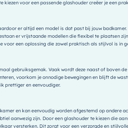
 te kiezen voor een passende glashouder creëer je een p
waardoor er altijd een model is dat past bij jouw badkamer
taan er vrijstaande modellen die flexibel te plaatsen zij
e voor een oplossing die zowel praktisch als stijlvol is in g
imaal gebruiksgemak. Vaak wordt deze naast of boven de w
eren, voorkom je onnodige bewegingen en blijft de wastafel
k prettiger en eenvoudiger.
badkamer en kan eenvoudig worden afgestemd op andere ac
subtiel aanwezig zijn. Door een glashouder te kiezen die a
aar versterken. Dit zorgt voor een verzorgde en stijlvoll