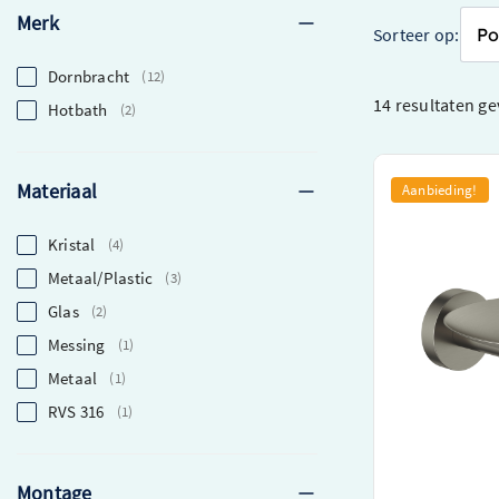
Merk
Sorteer op:
Dornbracht
12
14 resultaten
ge
Hotbath
2
Hotbath &More
Materiaal
Aanbieding!
Geborsteld nik
Hoogwaardige z
Kristal
4
toonaangevende 
Metaal/Plastic
3
Gemaakt van du
verfijnde uitstrali
Glas
2
Eenvoudig te m
Messing
1
O.a. Verkrijgbaar in
Metaal
1
RVS 316
1
€ 102,00
€ 76,50
Montage