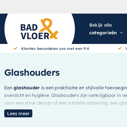
Skip to content
Bekijk alle
categorieën
Klanten beoordelen ons met een 9.4
Glashouders
Een
glashouder
is een praktische en stijlvolle toevoeg
overzicht en hygiëne. Glashouders zijn verkrijgbaar in v
voor een strak design of een subtiele oplossing, een gl
compleet.
Lees meer