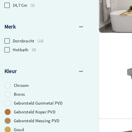
14,7 Cm
1
Merk
Dornbracht
Dornbracht Zee
12
wandmodel Chr
Hotbath
2
Stijlvol en fun
gerenommeerd m
Gemaakt van du
Kleur
Gemakkelijk te
gebruik
Chroom
Brons
€ 262,70
Geborsteld Gunmetal PVD
Beki
Geborsteld Koper PVD
Geborsteld Messing PVD
Dornbracht Ze
Goud