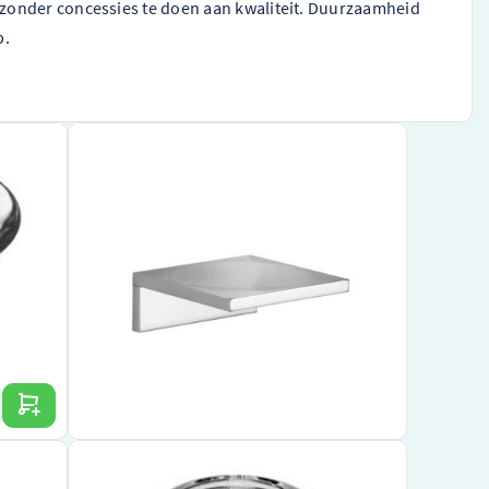
zonder concessies te doen aan kwaliteit. Duurzaamheid
p.
zichtig
Dornbracht Zeepbakje MEM wandmodel
Platina Mat 83410780-06
ficatie
Exclusief ontwerp van een premium merk
Gemaakt van hoogwaardige materialen met een
erde merk
matte platina afwerking
Gemakkelijk aan de muur te monteren
ok in uw
€ 532,70
Bekijk product
Dornbracht Zeepbakje Doorzichtig