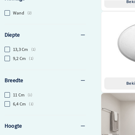
Beki
Wand
2
Dornbracht Zee
8900100682
Diepte
Hoogwaardig un
Matte afwerking 
Eenvoudige mon
13,3 Cm
1
in iedere badkame
9,2 Cm
1
€ 68,99
Breedte
Beki
11 Cm
1
6,4 Cm
1
Hoogte