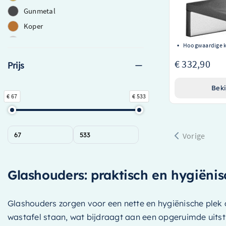
83410780-00
Gunmetal
Elegant design
Koper
Handige muurbe
efficiëntie
RVS
Hoogwaardige k
RVS 316
€ 332,90
Prijs
Wit
Zwart
Beki
€ 67
€ 533
Vorige
Glashouders: praktisch en hygiëni
Glashouders zorgen voor een nette en hygiënische plek 
wastafel staan, wat bijdraagt aan een opgeruimde uits