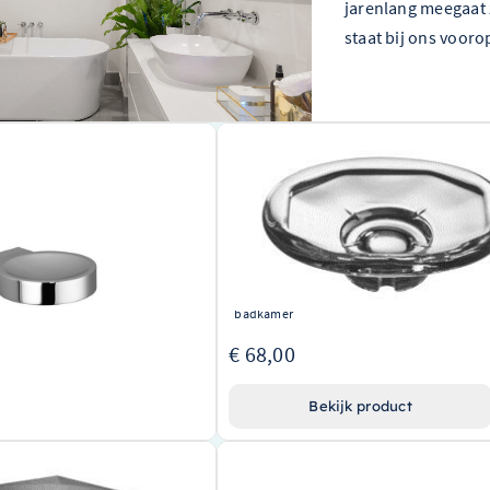
jarenlang meegaat 
staat bij ons vooro
pbakje TARA.Logic
Dornbracht Zeepbakje Madison Door
oom 83410979-00
8900100484
ctioneel ontwerp van een
Doorkijkontwerp voor gemakkelijke identi
erk
van de inhoud
urzaam, verchroomd materiaal
Verfijnd ontworpen door het gerenomme
 monteren op de wand voor handig
Dornbracht
In de serie Madison voor een uniforme lo
badkamer
€ 68,00
jk product
Bekijk product
epbakje MEM muur bevestigd
Dornbracht Zeepbakje Doorzichtig