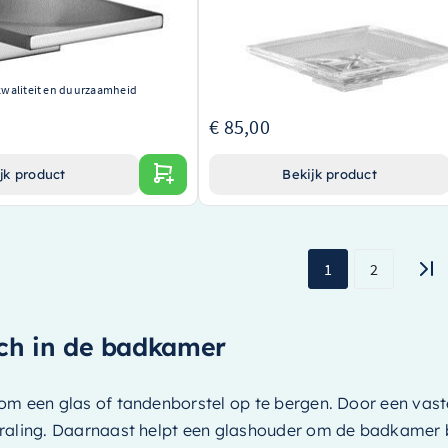
8900109184
 van een gerenommeerd merk
Stijlvolle transparante zeephouder
vestiging voor gemak en
Hoogwaardig product van Dornbracht
Eenvoudig te reinigen en te onderhouden
waliteit en duurzaamheid
€ 85,00
jk product
Bekijk product
1
2
sch in de badkamer
om een glas of tandenborstel op te bergen. Door een vaste
traling. Daarnaast helpt een glashouder om de badkamer b