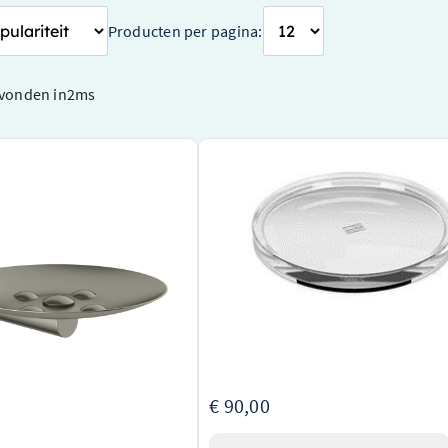
Producten per pagina:
vonden in
2
ms
 BAA02 zeephouder –
Dornbracht Zeepbakje Universeel
kel – BAA02GN
Reserveglas voor 83410970-00 8900
eephouder van het
Elegant en universeel design
merk Hotbath &More
Gemaakt door vertrouwde merk
urzaam geborsteld nikkel voor een
Eenvoudige installatie
ng
onteren voor extra gemak
:
€ 90,00