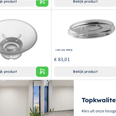
jk product
Bekijk product
pbakje Universeel Mat
Dornbracht Zeepbakje Universeel
8900101084
iverseel zeepbakje van topmerk
Hoogwaardige kwaliteit van een toonaa
voor een stijlvolle uitstraling
merk
tage voor een naadloze integratie
Universeel ontwerp, past in elke badkame
r
Praktisch en stijlvol, perfect voor het org
van uw zeep
€ 83,01
jk product
Bekijk product
Topkwalite
Kies uit onze hoog