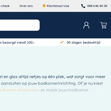
e check
Over ons
Klantenservice
088 646 40 00
is bezorgd vanaf 100,-
30 dagen bedenktijd
 en glas altijd netjes op één plek, wat zorgt voor meer
g aansluiten op jouw badkamerinrichting. Of je nu kiest
adkamer accessoires
en maak jouw badkamer