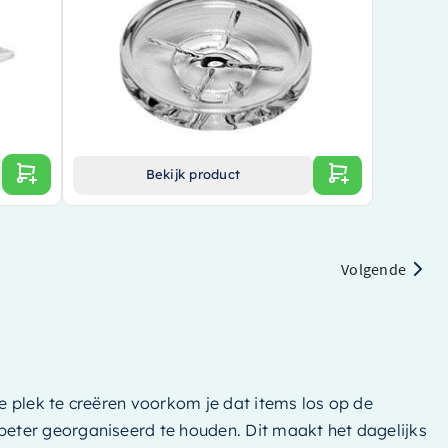
8900100884
Verfijnd ontwerp van een wereldberoemd merk
Gemaakt van duurzaam en helder materiaal
Praktische en stijlvolle toevoeging aan de
badkamer
€ 67,00
Bekijk product
Volgende
 plek te creëren voorkom je dat items los op de
eter georganiseerd te houden. Dit maakt het dagelijks