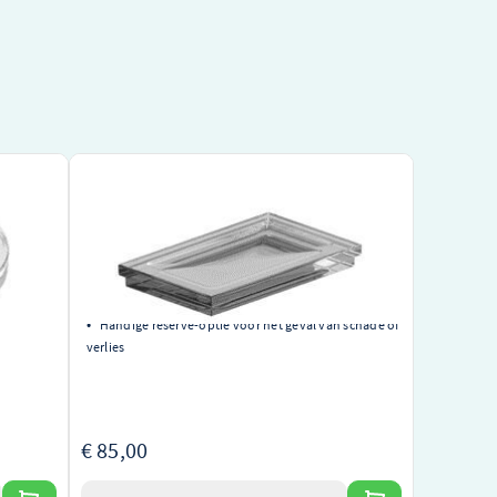
Dornbracht Zeepbakje Universeel Reserve
101184
8900101282
Hoogwaardige kwaliteit van een gerenommeerd
merk
Universeel ontwerp geschikt voor diverse
inrichtingen
Handige reserve-optie voor het geval van schade of
verlies
€ 85,00