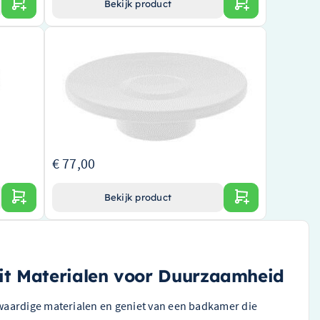
Bekijk product
Dornbracht Zeepbakje Tara Mat 8900101682
Elegant design van topklasse merk
Vervaardigd in mat afwerking voor een subtiele,
ngevend
stijlvolle look
Eenvoudige installatie en gebruik, ideaal voor elk
r
type badkamer
aniseren
€ 77,00
Bekijk product
it Materialen voor Duurzaamheid
waardige materialen en geniet van een badkamer die