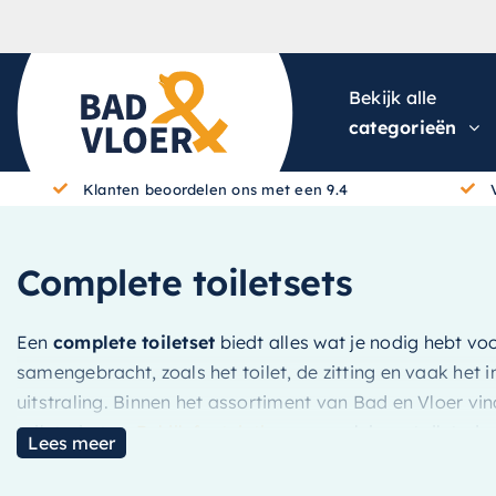
Skip to content
Bekijk alle
categorieën
Klanten beoordelen ons met een 9.4
Complete toiletsets
Een
complete toiletset
biedt alles wat je nodig hebt voor
samengebracht, zoals het toilet, de zitting en vaak het 
uitstraling. Binnen het assortiment van Bad en Vloer vin
toiletruimtes.
Bekijk fonteintjes
en maak jouw toiletruim
Lees meer