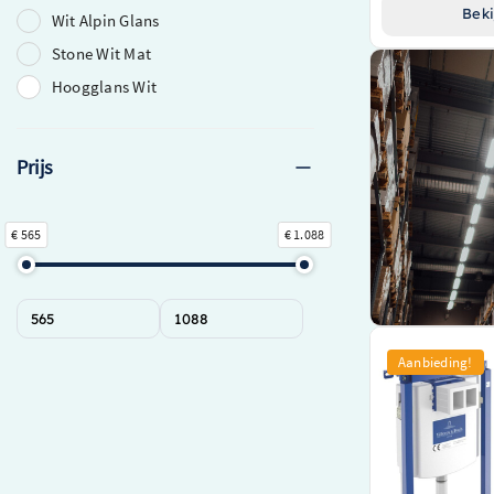
Beki
Wit Alpin Glans
Stone Wit Mat
Hoogglans Wit
Prijs
€ 565
€ 1.088
Villeroy & Boch 
Aanbieding!
zonder spoelra
inbouwreservoir
bedieningsplaat 
& quickrelease 
92242700 / 922