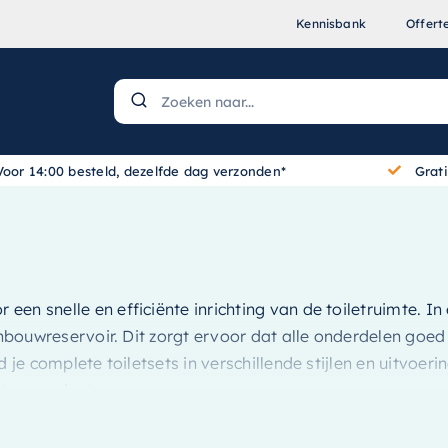
Kennisbank
Offert
Voor 14:00 besteld, dezelfde dag verzonden*
Grat
 een snelle en efficiënte inrichting van de toiletruimte. In
inbouwreservoir. Dit zorgt ervoor dat alle onderdelen goed
d je complete toiletsets in verschillende stijlen en uitvo
te compleet.