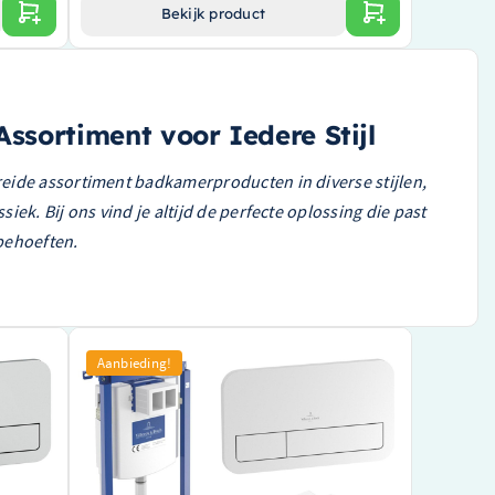
Bekijk product
Assortiment voor Iedere Stijl
eide assortiment badkamerproducten in diverse stijlen,
iek. Bij ons vind je altijd de perfecte oplossing die past
behoeften.
–
Villeroy & Boch Subway 3.0 Toiletset –
Aanbieding!
zonder spoelrand – diepspoel –
inbouwreservoir – twistflush –
tclose &
bedieningsplaat chroom glans – zitting
–
softclose & quickrelease – ceramic+ stone
white – 92242700 / 92249061 / 4670T0RW