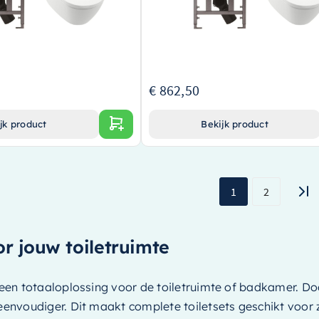
en gerenommeerd merk in de
Luxe en duurzaam Ceramic+ materiaal in st
stone white
n stijlvolle en eenvoudig te
Geïntegreerd inbouwreservoir met stijlvol
ngsplaat
matzwarte bedieningsplaat
€ 1.150,00
€ 862,50
jk product
Bekijk product
1
2
or jouw toiletruimte
r een totaaloplossing voor de toiletruimte of badkamer. Do
e eenvoudiger. Dit maakt complete toiletsets geschikt voo