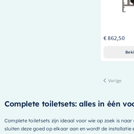
Gemaakt door e
sanitairindustrie
Uitgerust met ee
bedienen bedieni
€ 1.150,00
€ 862,50
Beki
Vorige
Complete toiletsets: alles in één vo
Complete toiletsets zijn ideaal voor wie op zoek is naa
sluiten deze goed op elkaar aan en wordt de installati