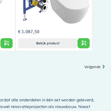
ijlvol
Gebruiksgemak door softclose & quickrelease
zitting
le
Unieke Ceramic+ afwerking in stone white
€ 1.450,00
€ 1.087,50
Bekijk product
Volgende
ordat alle onderdelen in één set worden geleverd,
r zowel renovatieprojecten als nieuwbouw. Naast