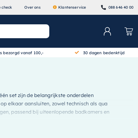
e check
Over ons
Klantenservice
088 646 40 00
is bezorgd vanaf 100,-
30 dagen bedenktijd
 één set zijn de belangrijkste onderdelen
 op elkaar aansluiten, zowel technisch als qua
eringen, passend bij uiteenlopende badkamers en