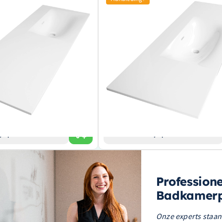
n Kraangaten – Wit – WT-
1 Wasbak – Geen Kraangaten – Wit –
GL120-10HW
aliteitscontrole en duurzaamheid.
Luxe en ruimte met een groot formaat van
ime enkelvoudige wastafel.
x 46 cm
er kraangaten voor een naadloze
Minimalistisch design zonder kraangaten 
aling.
strakke uitstraling
Hoogwaardig wit afwerking voor een friss
hygiënische look
€ 526,33
€ 447,39
jk product
Bekijk product
Profession
Badkamerp
Onze experts staan 