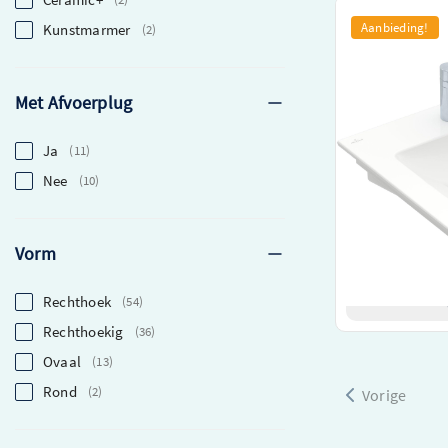
Villeroy & Boch 
Aanbieding!
Kunstmarmer
2
60x50cm – 1 kra
4124g601
Uitmuntende kw
Met Afvoerplug
merk
Stijlvol en func
Ja
11
High-tech Ceram
onderhoud
Nee
10
€ 520,00
€ 390,00
Vorm
Rechthoek
Beki
54
Rechthoekig
36
Ovaal
13
Rond
2
Vorige