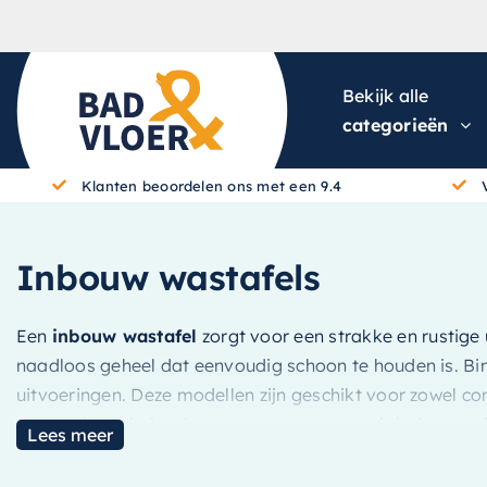
Skip to content
Bekijk alle
categorieën
Klanten beoordelen ons met een 9.4
Inbouw wastafels
Een
inbouw wastafel
zorgt voor een strakke en rustige 
naadloos geheel dat eenvoudig schoon te houden is. Bin
uitvoeringen. Deze modellen zijn geschikt voor zowel 
passend meubel en kraan ontstaat een praktische en stij
Lees meer