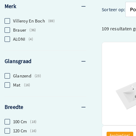
Merk
Sorteer op:
Villeroy En Boch
69
109 resultaten
g
Brauer
36
ALONI
4
Aloni Wastafel
kraangat en ov
Glansgraad
Groot formaat v
Modern en strak
Glanzend
23
Inclusief kraan
installatie
Mat
16
€ 151,75
Breedte
Beki
100 Cm
18
120 Cm
16
Brauer Glacier 
Aanbieding!