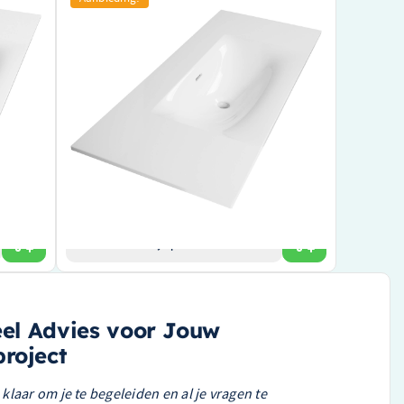
 WT-
1 Wasbak – Geen Kraangaten – Wit – WT-
GL1000HW
 120,5 cm
Verfijnd ontwerp met een royaal oppervlak van
100,5 cm x 46 cm
voor een
Stijlvolle witte kleur die past in elke badkamerstijl
Flexibel ontwerp zonder kraangaten, ideaal voor
e en
aangepaste installaties
€ 394,48
€ 335,32
Bekijk product
eel Advies voor Jouw
roject
klaar om je te begeleiden en al je vragen te