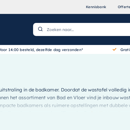
Kennisbank
Offert
Voor 14:00 besteld, dezelfde dag verzonden*
Grat
uitstraling in de badkamer. Doordat de wastafel volledig 
nen het assortiment van Bad en Vloer vind je inbouw wasta
compacte badkamers als ruimere opstellingen met dubbele 
lvolle oplossing voor dagelijks gebruik.
Bekijk hier alle w