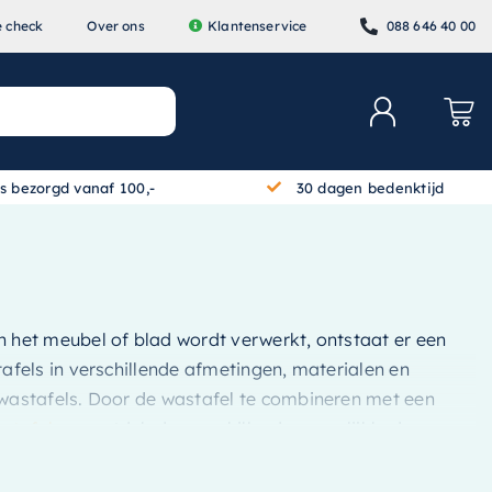
e check
Over ons
Klantenservice
088 646 40 00
is bezorgd vanaf 100,-
30 dagen bedenktijd
in het meubel of blad wordt verwerkt, ontstaat er een
fels in verschillende afmetingen, materialen en
wastafels. Door de wastafel te combineren met een
astafels
en ontdek de verschillende mogelijkheden.