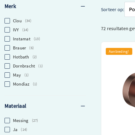
Merk
Sorteer op:
Clou
34
72 resultaten
ge
IVY
14
Instamat
13
Brauer
6
Hotbath &More
Aanbieding!
koper PVD – B
Hotbath
2
Handgemaakt ui
Dornbracht
1
PVD
May
1
Unieke, eigenti
afwerking
Mondiaz
1
Gemakkelijke in
O.a. Verkrijgbaar in
Materiaal
€ 81,00
Messing
27
€ 60,75
Ja
14