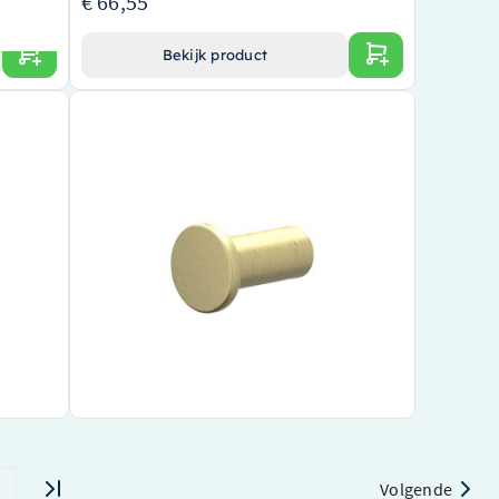
€ 66,55
Bekijk product
k – 5-
IVY Handdoekhaak – Goud – 6500554
Elegant goud design
Robuust en duurzaam materiaal
textuur
Gemakkelijke installatie
ieve
€ 15,00
Bekijk product
Volgende