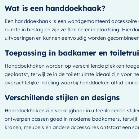
Wat is een handdoekhaak?
Grijs
Jeans (Blauw Groep)
Een handdoekhaak is een wandgemonteerd accessoire d
Linen (Wit Groep)
ruimte in beslag en zijn ze flexibeler in plaatsing. Hier
Mat Wit
uitvoeringen en kunnen eenvoudig worden gecombinee
Ocher (Geel Groep)
Toepassing in badkamer en toiletru
RVS 316
Rust (bruin Groep)
Handdoekhaken worden op verschillende plekken toegepa
geplaatst, terwijl ze in de toiletruimte ideaal zijn voo
Smag (Groen Groep)
overzichtelijke indeling waarbij handdoeken altijd binne
Smoke (Grijs Groep)
Talc (Wit Groep)
Verschillende stijlen en designs
Urban (Zwart Groep)
Handdoekhaken zijn verkrijgbaar in uiteenlopende stijl
Verouderd Ijzer
ontwerpen passen goed in moderne badkamers, terwijl me
Verouderd Messing
kranen, meubels en andere accessoires ontstaat een s