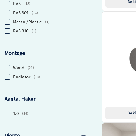
Beki
RVS
13
RVS 304
13
IVY Handdoekha
Metaal/Plastic
1
Hoogwaardige h
RVS 316
1
gunmetal afwerki
Van het innovat
Eenvoudig te mo
Montage
Wand
21
Radiator
13
€ 15,00
Aantal Haken
1.0
Beki
36
Diepte