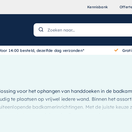
Kennisbank
Offert
Voor 14:00 besteld, dezelfde dag verzonden*
Grat
plossing voor het ophangen van handdoeken in de badkam
udig te plaatsen op vrijwel iedere wand. Binnen het asso
j uiteenlopende badkamerinrichtingen. Met de juiste keuze z
amermeubels
en maak jouw badkamer compleet.