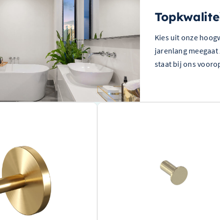
Topkwalite
Kies uit onze hoog
jarenlang meegaat 
staat bij ons vooro
ition Handdoekhaak – 5-GG-
May Handdoekhaak – Goud – 680805
Gemaakt van hoogwaardig
goud
voor een
uitstraling
en afwerking
Ontworpen door het bekende merk
May
v
aliteit van Brauer
betrouwbaarheid en kwaliteit
tage voor een georganiseerde
Praktische
handdoekhaak
voor gemak en
efficiëntie in uw badkamer
O.a. Verkrijgbaar in: