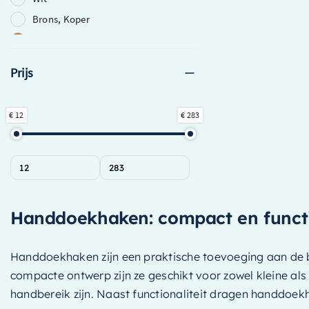
Brons, Koper
Koper
Geborsteld Koper PVD
Prijs
Geborsteld Messing PVD
Army (Groen Groep)
€ 12
€ 283
Brons
Clay (Grijs Groep)
Dark Grey (Grijs Groep)
Fire (Rood Groep)
Geborsteld Gunmetal PVD
Handdoekhaken: compact en functi
Geborsteld Messing
Geborsteld Nikkel
Handdoekhaken zijn een praktische toevoeging aan de 
Geborsteld Zwart PVD
compacte ontwerp zijn ze geschikt voor zowel kleine al
Gepolijst Zwart PVD
handbereik zijn. Naast functionaliteit dragen handdoekh
Greey (Groen Groep)