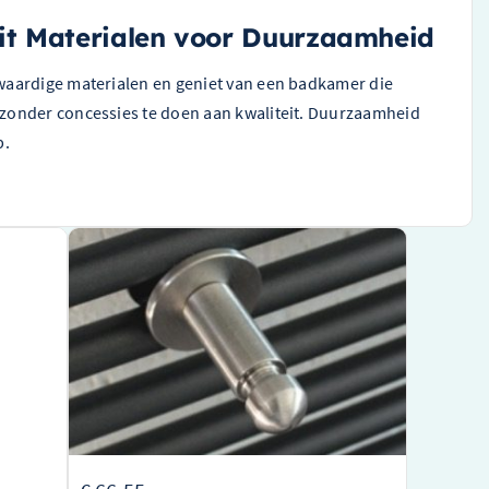
it Materialen voor Duurzaamheid
waardige materialen en geniet van een badkamer die
zonder concessies te doen aan kwaliteit. Duurzaamheid
p.
4
Instamat Handdoekhaak – Geborsteld RVS –
KNOPRVS
 luxe
Elegant ontwerp van een toonaangevend merk in
oor
sanitairaccessoires
Gemaakt van duurzaam geborsteld RVS voor een
stijlvolle, moderne uitstraling
Handig en functioneel, ideaal voor het ophangen
van handdoeken en andere badkamertextiel