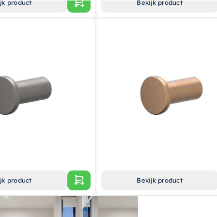
jk product
Bekijk product
ak – Gunmetal – 6500556
IVY Handdoekhaak – Koper – 650055
anddoekhaak in een unieke
Gemaakt van hoogwaardig koper
ng
Stijlvol design van IVY
ieve en betrouwbare merk IVY
Eenvoudig te monteren
nteren en gebruiksvriendelijk
€ 15,00
jk product
Bekijk product