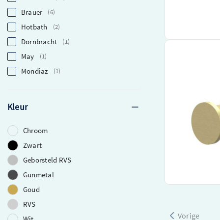
€ 25,39
Brauer
6
Beki
Hotbath
2
Dornbracht
1
IVY Handdoekha
May
1
Zorgt voor een 
Mondiaz
1
Gemaakt van ho
Eenvoudige inst
montageset
Kleur
Chroom
€ 34,00
Zwart
Geborsteld RVS
Beki
Gunmetal
Goud
RVS
Vorige
Wit