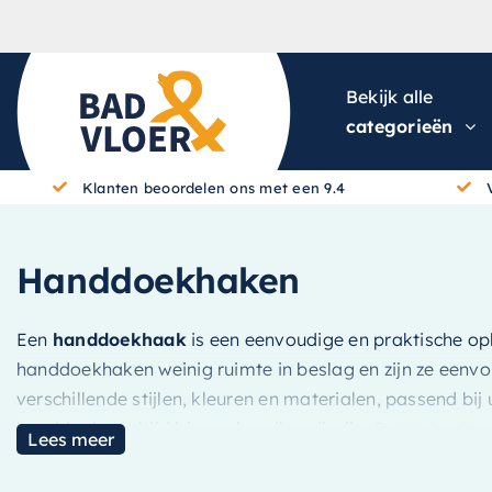
Skip to content
Bekijk alle
categorieën
Klanten beoordelen ons met een 9.4
Handdoekhaken
Een
handdoekhaak
is een eenvoudige en praktische o
handdoekhaken weinig ruimte in beslag en zijn ze eenvo
verschillende stijlen, kleuren en materialen, passend bi
handdoeken altijd binnen handbereik zijn.
Bekijk badk
Lees meer