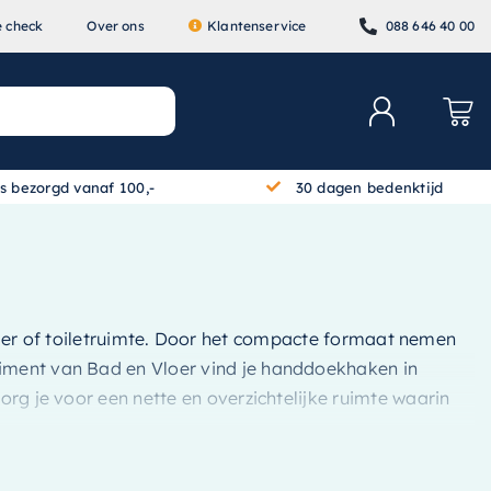
e check
Over ons
Klantenservice
088 646 40 00
is bezorgd vanaf 100,-
30 dagen bedenktijd
er of toiletruimte. Door het compacte formaat nemen
rtiment van Bad en Vloer vind je handdoekhaken in
org je voor een nette en overzichtelijke ruimte waarin