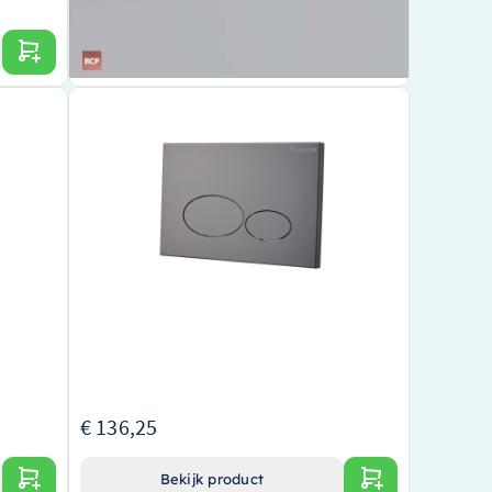
Bekijk product
servoir
Wiesbaden Drukplaat Wiesbaden X32 voor
sing –
Inbouwreservoir Gunmetal – 32.4674
Stijlvolle drukplaat voor een moderne badkamer
Gemaakt van duurzaam gunmetal voor een unieke
een
en stoere look
Speciaal ontworpen voor de Wiesbaden X32
ssing
Inbouwreservoir
rs
, voor
stallatie
€ 136,25
Bekijk product