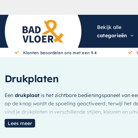
Skip to content
Bekijk alle
categorieën
Klanten beoordelen ons met een 9.4
Drukplaten
Een
drukplaat
is het zichtbare bedieningspaneel van een
op de knop wordt de spoeling geactiveerd, terwijl het d
vind je drukplaten in verschillende stijlen, kleuren en ui
samen.
Lees meer