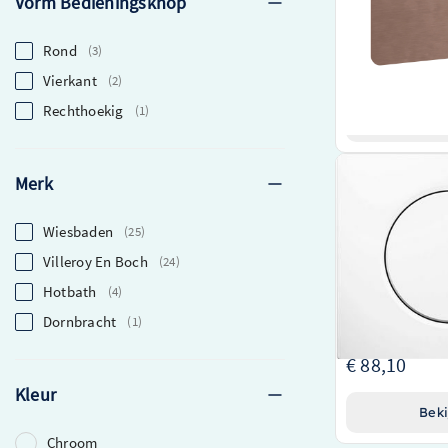
Vorm Bedieningsknop
€ 749,00
Rond
3
€ 561,75
Vierkant
2
Rechthoekig
1
Beki
Wiesbaden Gebe
Merk
32.4815
Hoogwaardig pr
Wiesbaden
25
Wiesbaden
Villeroy En Boch
24
Elegant
wit
ontw
aanvulling op uw
Hotbath
4
Geavanceerd Ge
Dornbracht
1
eenvoudige bedie
€ 88,10
Kleur
Beki
Chroom