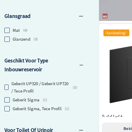
Beki
Glansgraad
Mat
4
Hotbath &More 
Aanbieding!
Vierkante Drukt
Glanzend
3
– BAS320PBP
Vervaardigd do
sanitair
Geschikt Voor Type
Innovatief vier
Inbouwreservoir
gemakkelijke bed
Stijlvolle gepol
tijdloze uitstraling
Geberit UP320 / Geberit UP720
3
O.a. Verkrijgbaar in
/ Tece Profil
Geberit Sigma
1
€ 450,00
Geberit Sigma, Tece Profil
1
€ 337,51
Beki
Voor Toilet Of Urinoir