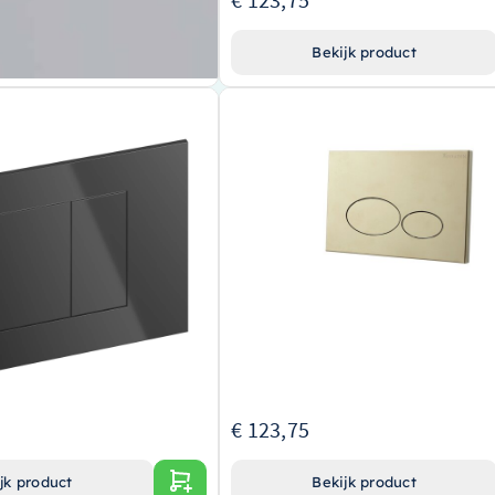
jk product
Bekijk product
Bedieningspaneel –
Wiesbaden Drukplaat Voor Inbouwre
oetsen – Gepolijst zwart PVD
Wiesbaden X32 Metal Geborsteld Mes
32.4675
or een toonaangevend merk in
Vakkundig vervaardigd door
Wiesbaden
, 
gerenommeerd merk in de sanitairbranche
kant druktoetsenontwerp voor
Gemaakt van hoogwaardig,
geborsteld me
iening
voor een verfijnde, moderne look
ijste zwarte PVD-afwerking voor een
Speciaal ontworpen voor
inbouwreservoi
een naadloze en esthetisch aantrekkelijke in
:
€ 123,75
jk product
Bekijk product