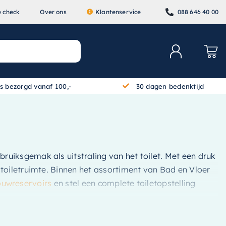
e check
Over ons
Klantenservice
088 646 40 00
is bezorgd vanaf 100,-
30 dagen bedenktijd
bruiksgemak als uitstraling van het toilet. Met een druk
toiletruimte. Binnen het assortiment van Bad en Vloer
ouwreservoirs
en stel een complete toiletopstelling