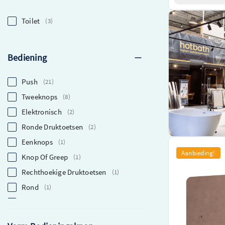
Toilet
3
Bediening
Push
21
Tweeknops
8
Elektronisch
2
Ronde Druktoetsen
2
Eenknops
1
Hotbath Archie
Aanbieding!
Knop Of Greep
1
Druktoetsen – 
Rechthoekige Druktoetsen
ARA320BCP
1
Stijlvol bedien
Rond
1
Gemaakt van du
Vierkant
1
Hoogwaardig pr
Vierkante Druktoetsen
1
O.a. Verkrijgbaar in