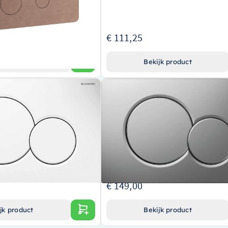
€ 111,25
jk product
Bekijk product
rit Sigma-01 drukplaat wit –
Wiesbaden Geberit Sigma-01 drukpla
chroom – 32.4818
oduct van het bekende merk
Elegant design van topmerk
Gemaakt van duurzaam, mat-chroom
erp voor een harmonieuze
Eenvoudig te bedienen met Sigma-01 tec
 badkamersfeer
berit Sigma-01 systeem voor
ning
€ 149,00
jk product
Bekijk product