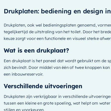
Anthracite Mat
Drukplaten: bediening en design i
Geborsteld Messing
Geborsteld Zwart PVD
Drukplaten, ook wel bedieningsplaten genoemd, vormen 
Gepolijst Zwart PVD
tegelijkertijd de uitstraling van het toilet. Door het bred
Glass Grey Glans
keuze zorgt voor een functionele en visueel sterke afwer
Koper
Wat is een drukplaat?
Mat Zwart
Messing
Een drukplaat is het paneel dat wordt gebruikt om de s
RVS 316
zich bevindt. Door middel van één of twee knoppen kan 
Staal
een inbouwreservoir.
Verouderd Ijzer
Verschillende uitvoeringen
Verouderd Messing
Drukplaten zijn verkrijgbaar in verschillende uitvoeri
tussen een kleine en grote spoeling, wat helpt om water
stijlen en voorkeuren.