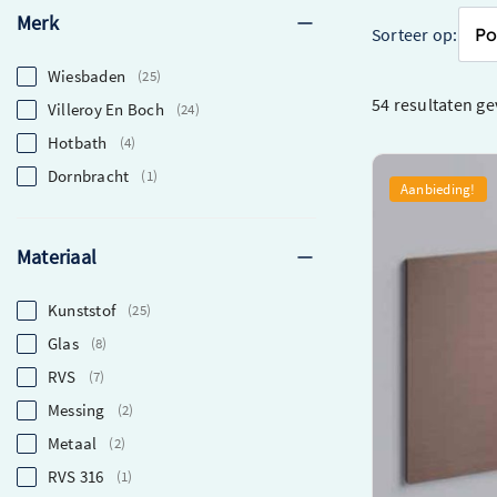
Merk
Sorteer op:
Wiesbaden
25
54 resultaten
ge
Villeroy En Boch
24
Hotbath
4
Dornbracht
1
Hotbath &More 
Aanbieding!
Druktoetsen – 
BAR320AB
Materiaal
Stijlvol bedien
druktoetsen
Gemaakt van ve
Kunststof
25
uitstraling
Glas
8
Product van to
RVS
7
O.a. Verkrijgbaar in
Messing
2
Metaal
2
€ 450,00
RVS 316
1
€ 337,51