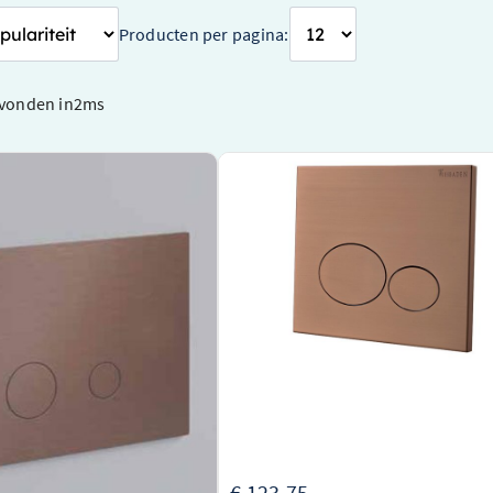
Producten per pagina:
vonden in
2
ms
Bedieningspaneel – Ronde
Wiesbaden Drukplaat Wiesbaden X32
Verouderd messing –
Voor Inbouwreservoir Geborsteld Br
Koper – 32.4676
ingspaneel met een ronde
Hoogwaardig geborsteld brons koper
afwerkingsmateriaal
rouderd messing voor een vintage
Compatibel met Wiesbaden inbouwreserv
Geavanceerde X32 drukplaat technologie
pmerk Hotbath &More
:
€ 123,75