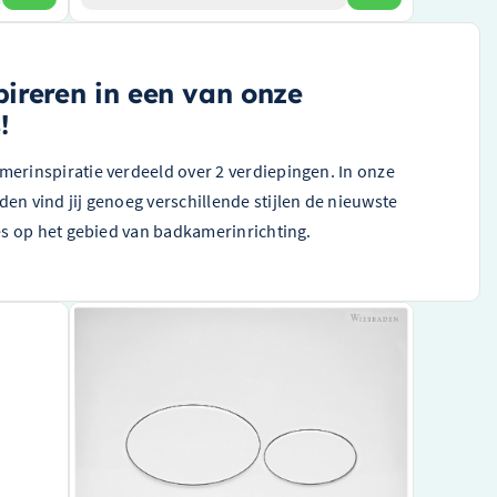
pireren in een van onze
!
rinspiratie verdeeld over 2 verdiepingen. In onze
n vind jij genoeg verschillende stijlen de nieuwste
es op het gebied van badkamerinrichting.
servoir
Wiesbaden X32 drukplaat voor
l –
inbouwreservoir glans wit – 32.4660
Topkwaliteit sanitairproduct van Wiesbaden
Glans witte drukplaat voor inbouwreservoir
al
Eenvoudig te installeren en gebruiksvriendelijk
model