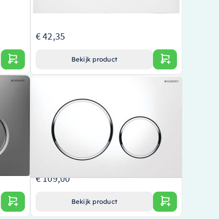
€ 42,35
Bekijk product
at mat-
Wiesbaden Geberit Sigma 20 drukplaat
wit/glans/wit – 32.4861
Hoogwaardig product van een gevestigd merk
Elegant ontwerp in wit en glans
hnologie
Efficiënte en eenvoudige bediening dankzij de
Sigma 20 drukplaat
€ 109,00
Bekijk product