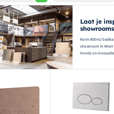
Laat je ins
showrooms
Ruim 800m2 badkame
showroom in Woerde
trends en innovati
 Bedieningspaneel – Ronde
Wiesbaden Drukplaat Voor Inbouwre
Geborsteld koper PVD –
Wiesbaden X32 Metal Geborsteld Staa
32.4673
ingspaneel met ronde druktoetsen
Gemaakt van hoogwaardig geborsteld sta
urzaam geborsteld koper
Stijlvolle en moderne uitstraling
oduct van het merk Hotbath
Eenvoudig te installeren en te gebruiken
: