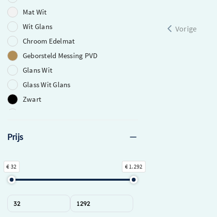
Mat Wit
Wit Glans
Vorige
Chroom Edelmat
Geborsteld Messing PVD
Glans Wit
Glass Wit Glans
Zwart
Black Mat
Brons
Prijs
Geborsteld Gunmetal PVD
Geborsteld Koper PVD
€ 32
€ 1.292
Geborsteld Nikkel
Glass Black Glans
Gunmetal
RVS Mat