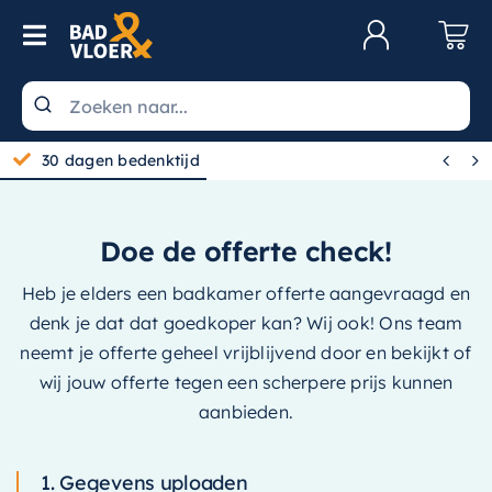
Skip to content
Toggle Navigation
Klantenservice
Wastafels


30 dagen bedenktijd
Toiletten
Spiegels
Doe de offerte check!
Kranen
Heb je elders een badkamer offerte aangevraagd en
Douche
denk je dat dat goedkoper kan? Wij ook! Ons team
neemt je offerte geheel vrijblijvend door en bekijkt of
Badkamermeubels
wij jouw offerte tegen een scherpere prijs kunnen
Baden
aanbieden.
Radiatoren
1. Gegevens uploaden