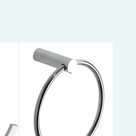
56
Wiesbaden Ida handdoekring chroom –
28.4055
 merk
ratie in
Handig en stijlvol ontwerp voor het ophangen van
handdoeken
g mee te
Gemaakt van duurzaam chroom voor een
glanzende afwerking
Van het betrouwbare merk Wiesbaden voor
kwaliteitsgarantie
€ 37,80
Bekijk product