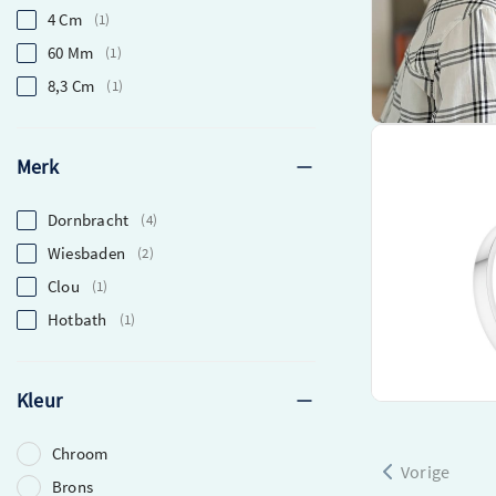
4 Cm
1
60 Mm
1
8,3 Cm
1
Handdoekring 
Merk
Chroom 832008
Stijlvol ontwo
Dornbracht
4
Gemaakt van ro
Wiesbaden
Eenvoudig te m
2
200mm
Clou
1
€ 419,70
Hotbath
1
Beki
Kleur
Chroom
Vorige
Brons