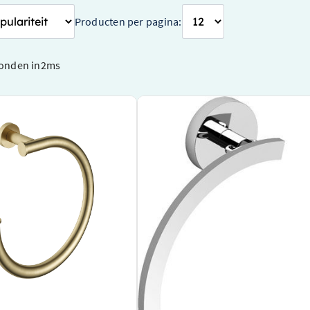
Producten per pagina:
onden in
2
ms
Handdoekring – 22 cm –
Clou Flat handdoekring – CL/09.020
sing – BAA08BB
Elegant ontwerp van een toonaangevend
Gemakkelijke montage voor naadloze integ
anddoekring van een
uw badkamer
erk
Robuuste constructie, ontworpen om lan
urzaam geborsteld messing
gaan
et een diameter van 22 cm
:
€ 83,01
jk product
Bekijk product