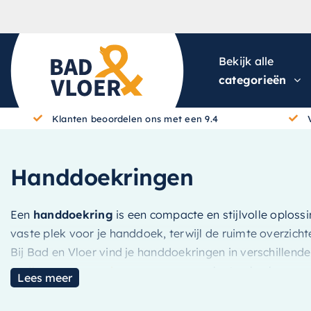
Skip to content
Bekijk alle
categorieën
Klanten beoordelen ons met een 9.4
Handdoekringen
Een
handdoekring
is een compacte en stijlvolle oploss
vaste plek voor je handdoek, terwijl de ruimte overzicht
Bij Bad en Vloer vind je handdoekringen in verschillend
badkameraccessoires
voor een compleet geheel.
Lees meer