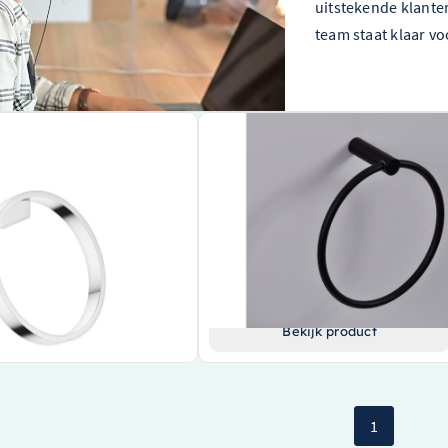
uitstekende klanten
team staat klaar vo
Dornbracht CYO ø200mm
Wiesbaden Handdoekring Wiesbaden
11-00
zwart – 28.5055
rpen voor een moderne badkamer
Stijlvolle zwarte afwerking
buust en glanzend chroom
Hoogwaardig merk
onteren met een diameter van
Praktische en functionele ontwerp
€ 60,75
jk product
Bekijk product
1