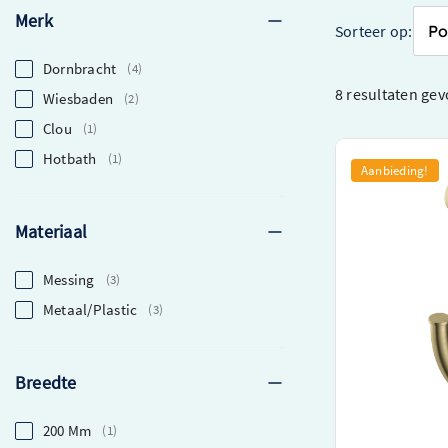
Merk
Sorteer op:
Dornbracht
4
8 resultaten
gev
Wiesbaden
2
Clou
1
Hotbath
1
Hotbath &More 
Aanbieding!
Geborsteld mes
Hoogwaardige h
Materiaal
gerenommeerd m
Gemaakt van du
Perfecte maat m
Messing
3
O.a. Verkrijgbaar in
Metaal/Plastic
3
€ 102,00
Breedte
€ 76,50
200 Mm
1
Beki