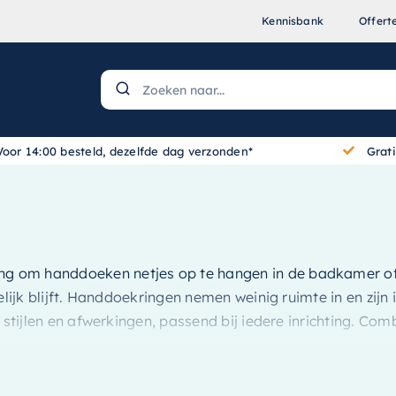
Kennisbank
Offert
Voor 14:00 besteld, dezelfde dag verzonden*
Grat
ing om handdoeken netjes op te hangen in de badkamer of h
elijk blijft. Handdoekringen nemen weinig ruimte in en zij
e stijlen en afwerkingen, passend bij iedere inrichting. 