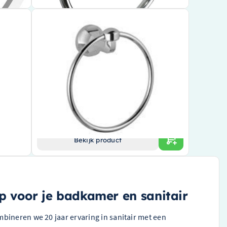
ic rond
Dornbracht Handdoekring Madison rond
Chroom 83200361-00
Authentiek design van topmerk
Hoogwaardig chroom afwerking
chroom
Ronde vorm voor een stijlvolle uitstraling
€ 214,90
Bekijk product
 voor je badkamer en sanitair
mbineren we 20 jaar ervaring in sanitair met een