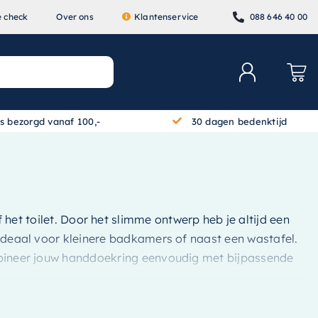
e check
Over ons
Klantenservice
088 646 40 00
is bezorgd vanaf 100,-
30 dagen bedenktijd
et toilet. Door het slimme ontwerp heb je altijd een
n ideaal voor kleinere badkamers of naast een wastafel.
Combineer jouw handdoekring eenvoudig met bijpassende