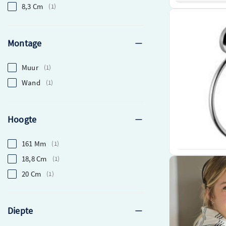
8,3 Cm
1
Dornbracht Han
Chroom 832008
Montage
Exclusief ontw
merk in sanitair
Muur
Gemaakt van ho
1
afwerking
Wand
1
De ronde ontwer
moderne touch aa
€ 223,40
Hoogte
Beki
161 Mm
1
18,8 Cm
1
20 Cm
1
Diepte