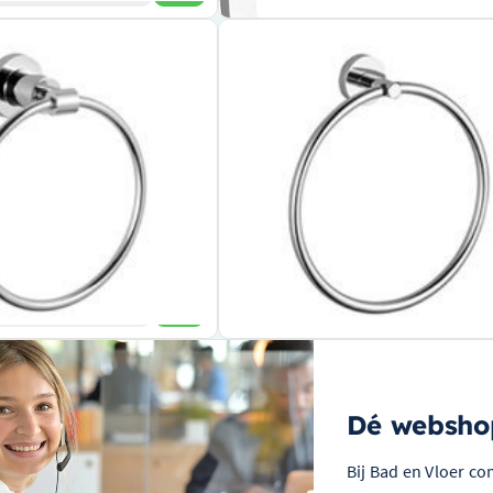
ddoekring Tara rond
Dornbracht Handdoekring TARA.Log
92-00
Chroom 83200979-00
orpen door het toonaangevende
Vervaardigd door wereldberoemde
sanitairfabrikant
ogwaardig chroom voor een luxe
Gemaakt van hoogwaardig en duurzaam 
Modern en gestroomlijnd rond ontwerp
pesthetiek biedt een stijlvolle en
n elke badkamer
€ 160,49
jk product
Bekijk product
Dé webshop
Bij Bad en Vloer co