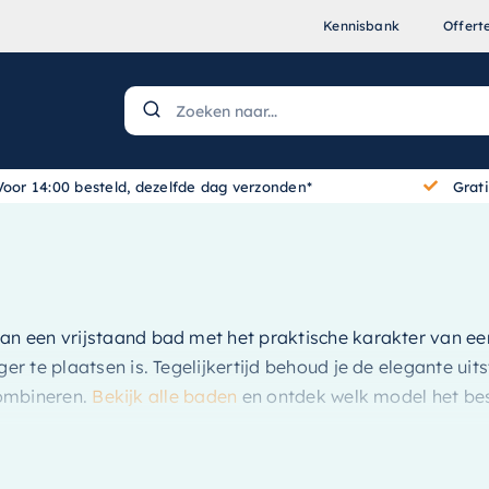
Kennisbank
Offert
Voor 14:00 besteld, dezelfde dag verzonden*
Grat
van een vrijstaand bad met het praktische karakter van ee
 te plaatsen is. Tegelijkertijd behoud je de elegante uits
combineren.
Bekijk alle baden
en ontdek welk model het bes