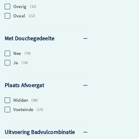
Hoekbad
1
Overig
31
Kwartrond
1
Ovaal
22
Rond
1
Vijfhoekig
1
Met Douchegedeelte
Nee
76
Ja
14
Plaats Afvoergat
Midden
86
Voeteinde
14
Uitvoering Badvulcombinatie