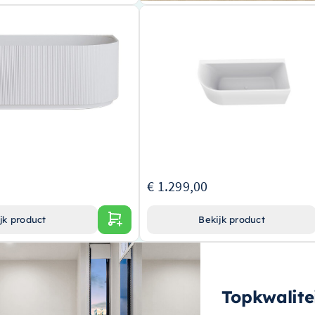
hoekbad links 180 x 80 cm
Wiesbaden Hoekbad Wiesbaden Ze
et waste mat wit – 21.3687
Rechts 170×75 Cm Met Waste Wit – 2
cryl materiaal
Hoogwaardig hoekbad met uniek ontwer
ruime afmetingen
Ingebouwde afvoer voor extra gemak
witte afwerking
Elegant witte afwerking voor een strakke 
moderne look
€ 1.299,00
jk product
Bekijk product
Topkwalite