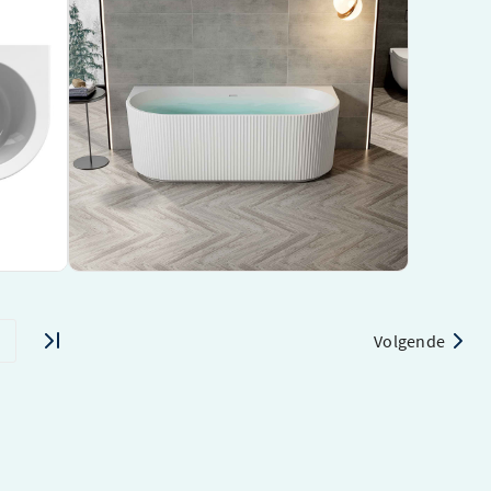
Verticaal⎢170x80x58cm⎢Mat Wit⎢Acryl incl.
1-S01
afsluitbare sifon – FBM6119
Stijlvol en ruim half vrijstaand bad
Gemaakt van duurzaam en makkelijk te reinigen
er
acryl
Uniek verticaal ribbelontwerp in mat wit
€ 1.428,50
€ 1.321,36
Bekijk product
Volgende