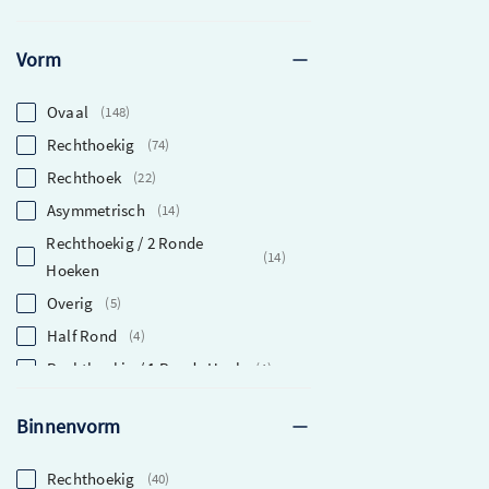
59,5 Cm
4
56 Cm
3
Vorm
49 Cm
2
48 Cm
1
Ovaal
148
52.5 Cm
1
Rechthoekig
74
Rechthoek
22
Asymmetrisch
14
Rechthoekig / 2 Ronde
14
Hoeken
Overig
5
Half Rond
4
Rechthoekig / 1 Ronde Hoek
4
Rechthoek Met Afgeronde
3
Binnenvorm
Hoeken
Vierkant
2
Rechthoekig
40