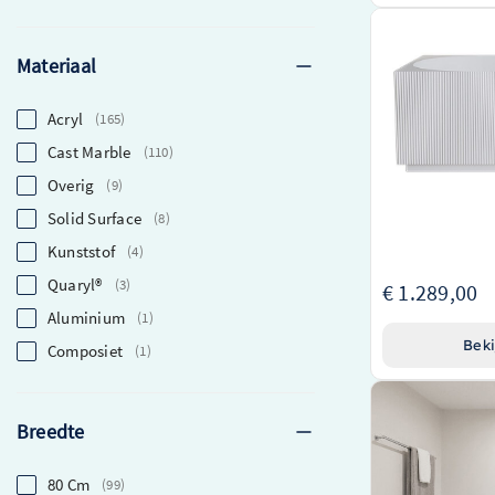
Wiesbaden Rivi 
acryl mat wit m
Materiaal
Hoge kwaliteit a
Comfortabele, 
Acryl
165
Elegante matte 
Cast Marble
110
Overig
9
Solid Surface
8
Kunststof
4
Quaryl®
3
€ 1.289,00
Aluminium
1
Beki
Composiet
1
Breedte
80 Cm
99