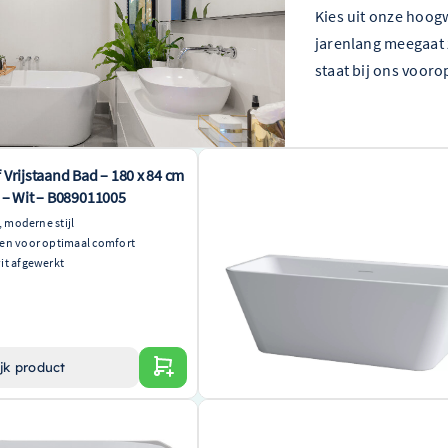
Kies uit onze hoog
jarenlang meegaat 
staat bij ons vooro
 Vrijstaand Bad – 180 x 84 cm
Clou InBe halfvrijstaand bad 170x75
d – Wit – B089011005
rechthoek wit – IB/05.40507
, moderne stijl
Premium kwaliteit halfvrijstaand bad
en voor optimaal comfort
Ruim formaat van 170x75cm voor optimaa
it afgewerkt
Strak, modern design in klassiek wit
€ 1.154,00
jk product
Bekijk product
alf vrijstaand ligbad 180 x
Half-vrijstaand bad Xenz Charley – 1