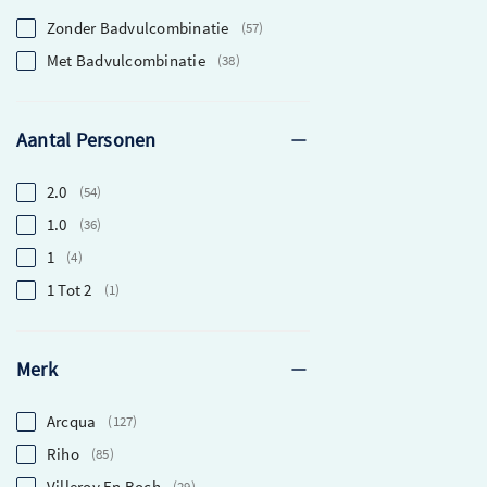
Zonder Badvulcombinatie
57
Met Badvulcombinatie
38
Aantal Personen
2.0
54
1.0
36
1
4
1 Tot 2
1
Merk
Arcqua
127
Riho
85
Villeroy En Boch
29