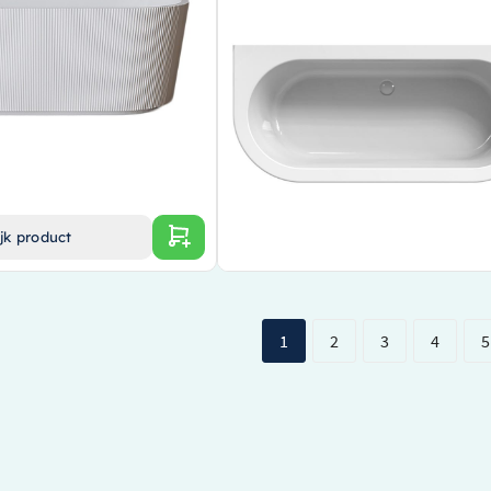
 wit met waste mat wit –
cm – Incl.Badafvoer-Glans wit – Sleuf
overloop – Acryl – Glans wit – 7005-0
de ligbad van een premium merk
Gemaakt van hoogwaardig acryl
rzaam acryl in een stijlvolle matte
Stijlvolle glans witte afwerking
Geïntegreerde sleuf overloop en badafvo
ijpassende matte witte waste voor
inbegrepen
€ 2.074,00
jk product
Bekijk product
1
2
3
4
5