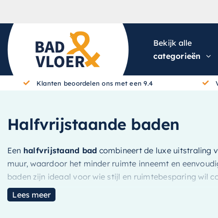
Skip to content
Bekijk alle
categorieën
Klanten beoordelen ons met een 9.4
Halfvrijstaande baden
Een
halfvrijstaand bad
combineert de luxe uitstraling 
muur, waardoor het minder ruimte inneemt en eenvoudiger
baden zijn ideaal voor wie stijl en ruimtebesparing wil 
Lees meer