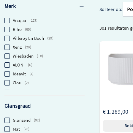
Merk
Sorteer op:
Arcqua
127
301 resultaten
g
Riho
85
Villeroy En Boch
29
Xenz
29
Wiesbaden Rivi
acryl mat wit m
Wiesbaden
18
Stijlvol hoekba
ALONI
6
plaatsing
Ideavit
4
Acryl afwerking
uitstraling
Clou
2
Inclusief waste 
Luca Sanitair
1
Glansgraad
€ 1.289,00
Glanzend
92
Beki
Mat
20