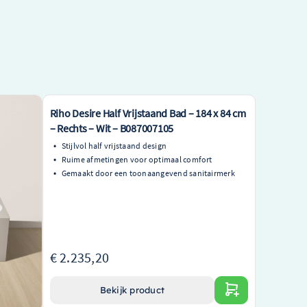
a
Riho Desire Half Vrijstaand Bad – 184 x 84 cm
oek met
– Rechts – Wit – B087007105
Stijlvol half vrijstaand design
Ruime afmetingen voor optimaal comfort
Gemaakt door een toonaangevend sanitairmerk
kkelijke
€ 2.235,20
Bekijk product