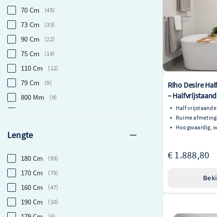
70 Cm
45
73 Cm
33
90 Cm
22
75 Cm
16
110 Cm
12
79 Cm
9
Riho Desire Half
– Halfvrijstaan
800 Mm
9
Half vrijstaande
145 Cm
4
Ruime afmeting
84 Cm
4
Hoogwaardig, w
Lengte
170 Cm
2
€ 1.888,80
170cm
2
180 Cm
93
180cm
2
170 Cm
75
Beki
77 Cm
2
160 Cm
47
180 Cm
1
190 Cm
10
Wiesbaden Rivi h
74 Cm
1
179 Cm
6