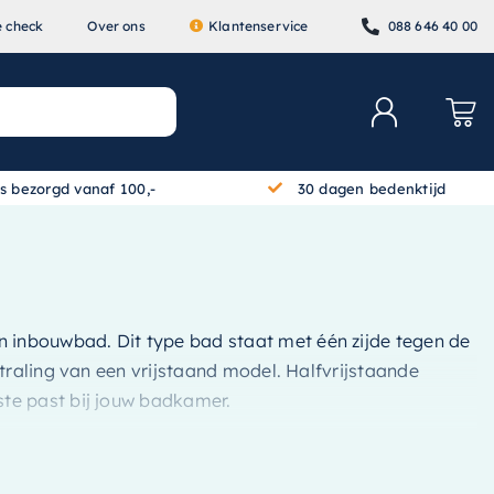
e check
Over ons
Klantenservice
088 646 40 00
is bezorgd vanaf 100,-
30 dagen bedenktijd
n inbouwbad. Dit type bad staat met één zijde tegen de
traling van een vrijstaand model. Halfvrijstaande
te past bij jouw badkamer.