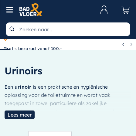
Skip to content
Toggle Navigation
Klantenservice
Wastafels


Gratis bezorgd vanaf 100,-
Toiletten
Spiegels
Urinoirs
Kranen
Een
urinoir
is een praktische en hygiënische
Douche
oplossing voor de toiletruimte en wordt vaak
Badkamermeubels
toegepast in zowel particuliere als zakelijke
omgevingen. Door het compacte ontwerp en de
Baden
Lees meer
efficiënte waterafvoer biedt een urinoir extra
Radiatoren
gebruiksgemak en kan het bijdragen aan