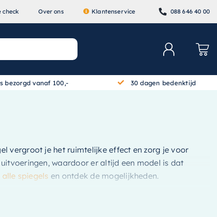
e check
Over ons
Klantenservice
088 646 40 00
is bezorgd vanaf 100,-
30 dagen bedenktijd
l vergroot je het ruimtelijke effect en zorg je voor
uitvoeringen, waardoor er altijd een model is dat
 alle spiegels
en ontdek de mogelijkheden.