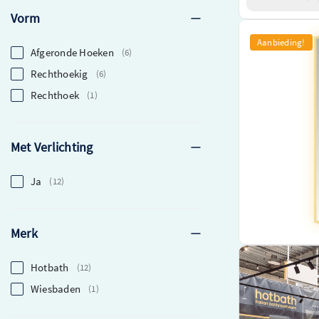
Vorm
Hotbath &More t
Aanbieding!
Afgeronde Hoeken
6
30x80cm indirec
messing PVD –
Rechthoekig
6
Elegant ontwerp
Rechthoek
1
Ingebouwde zach
Hoogwaardig, d
geborstelde messi
Met Verlichting
€ 503,00
Ja
12
€ 377,25
Beki
Merk
Hotbath
12
Wiesbaden
1