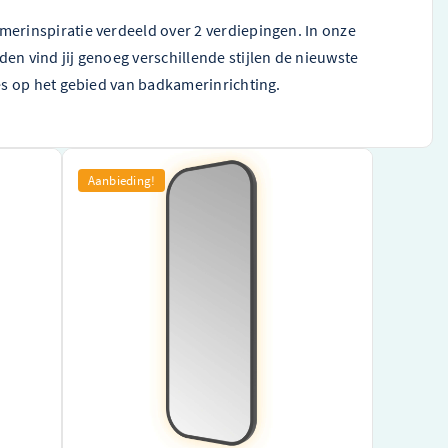
rinspiratie verdeeld over 2 verdiepingen. In onze
n vind jij genoeg verschillende stijlen de nieuwste
es op het gebied van badkamerinrichting.
uare
Hotbath &More toiletspiegel soft square
Aanbieding!
it –
30x80cm indirecte verlichting – geborsteld
zwart PVD – SSQ380MBP
rlichting
Uniek ontwerp van een gerenommeerd merk
e
Energiezuinige indirecte verlichting
Hoogwaardig geborsteld zwart PVD afwerking
iendelijk
€ 569,99
€ 427,51