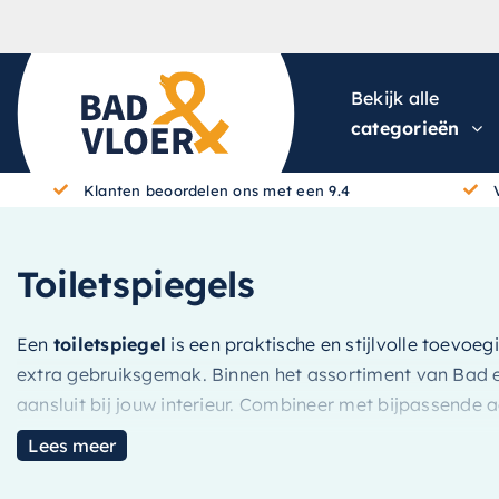
Skip to content
Bekijk alle
categorieën
Klanten beoordelen ons met een 9.4
Toiletspiegels
Een
toiletspiegel
is een praktische en stijlvolle toevoeg
extra gebruiksgemak. Binnen het assortiment van Bad en 
aansluit bij jouw interieur. Combineer met bijpassende 
Lees meer