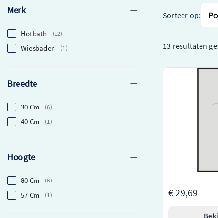
Merk
Sorteer op:
Hotbath
12
13 resultaten
ge
Wiesbaden
1
Wiesbaden Spi
Breedte
57×40 cm 5mm 
Stijlvol design
30 Cm
6
Veelzijdige rech
40 Cm
1
Gemaakt van 5m
sterkte
Hoogte
80 Cm
6
€ 29,69
57 Cm
1
Beki