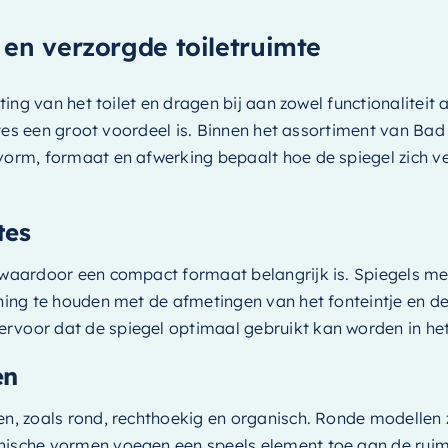
 en verzorgde toiletruimte
ting van het toilet en dragen bij aan zowel functionaliteit a
uimtes een groot voordeel is. Binnen het assortiment van Ba
vorm, formaat en afwerking bepaalt hoe de spiegel zich ve
tes
, waardoor een compact formaat belangrijk is. Spiegels m
ening te houden met de afmetingen van het fonteintje en d
rvoor dat de spiegel optimaal gebruikt kan worden in het
en
en, zoals rond, rechthoekig en organisch. Ronde modellen z
nische vormen voegen een speels element toe aan de ruimt