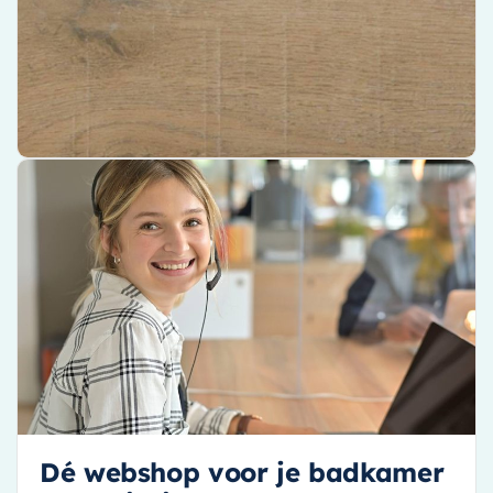
Vivafloors - een betrouwbare keuze in vloeren
€ 53,00 per m²
€ 39,74 per m²
Bekijk product
Dé webshop voor je badkamer