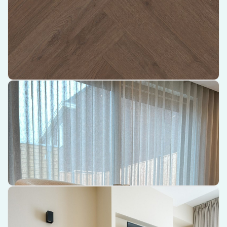
Gemaakt van duurzaam PVC materiaal
Visgraat XL 90 Rigid Click installatie systeem
Kwaliteitsmerk Belakos
€ 45,85 per m²
Bekijk product
Belakos Attico Visgraat XL 83 Rigid Click PVC – 1.35 m² Per Pak
Hoogwaardige PVC-vloer met luxe uitstraling
Extra groot formaat ideaal voor ruime oppervlakken
Eenvoudige installatie met Rigid Click systeem
€ 45,85 per m²
Bekijk product
Belakos Palazzo Visgraat XL 77 Rigid Click PVC – 1.35 m² Per
Pak
Visgraatontwerp voor een luxe uitstraling