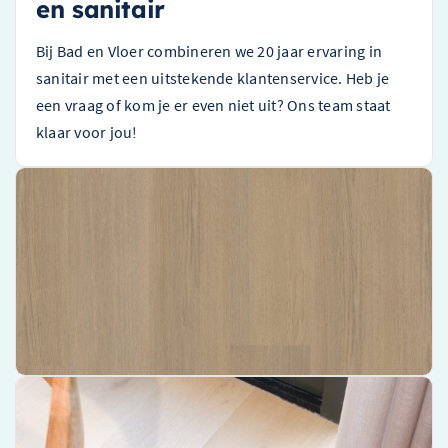
en sanitair
Bij Bad en Vloer combineren we 20 jaar ervaring in
sanitair met een uitstekende klantenservice. Heb je
een vraag of kom je er even niet uit? Ons team staat
klaar voor jou!
Belakos Futuro 530 Rigid Click PVC – 1.83 m² Per Pak
Hoge kwaliteit PVC-vloeren
Gebruiksvriendelijke installatie met Rigid Click-systeem
Ruime dekking van 1.83 m² per pak
€ 45,85 per m²
Bekijk product
Belakos Palazzo 770 Rigid Click PVC – 2.08 m² Per Pak
Hoogwaardige PVC-vloeren voor een luxueuze uitstraling