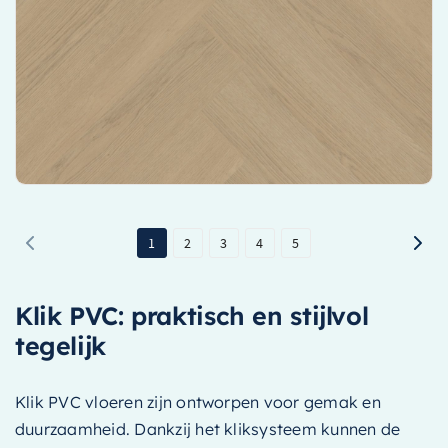
Pak
Topkwaliteit PVC vloer van
Belakos
Stijlvolle visgraatpatroon voor een luxe uitstraling
Makkelijke installatie dankzij het Rigid Click systeem
€ 45,85 per m²
Bekijk product
1
2
3
4
5
Klik PVC: praktisch en stijlvol
tegelijk
Klik PVC vloeren zijn ontworpen voor gemak en
duurzaamheid. Dankzij het kliksysteem kunnen de