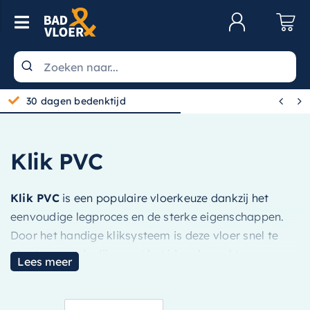
Skip to content
Toggle Navigation
Klantenservice
Wastafels


30 dagen bedenktijd
Toiletten
Spiegels
Klik PVC
Kranen
Klik PVC
is een populaire vloerkeuze dankzij het
Douche
eenvoudige legproces en de sterke eigenschappen.
Badkamermeubels
Door het handige kliksysteem is deze vloer snel te
plaatsen zonder lijm, wat het ideaal maakt voor
Baden
Lees meer
zowel renovatie als nieuwbouw. Klik PVC combineert
Radiatoren
de uitstraling van hout met het gemak van kunststof