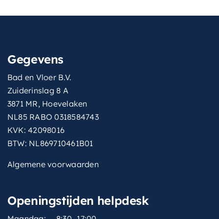
Gegevens
Bad en Vloer B.V.
Zuiderinslag 8 A
3871 MR, Hoevelaken
NL85 RABO 0318584743
KVK: 42098016
BTW: NL869710461B01
Algemene voorwaarden
Openingstijden helpdesk
Maandag:
8:30 -17:00