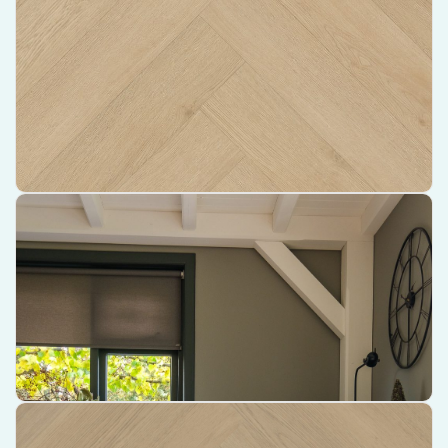
onderhoudsgemak
Uniek
Visgraat XL 92
design voor een stijlvolle en luxe uitstraling
Gebruiksvriendelijk
Rigid Click
montagesysteem voor eenvoudige
installatie
€ 45,85 per m²
Bekijk product
Belakos Palazzo 760 Rigid Click PVC – 2.08 m² Per Pak
Vinylvloeren van hoge kwaliteit
Eenvoudige installatie dankzij het Rigid Click-systeem
Verkrijgbaar in pakken van 2.08 m²
€ 45,85 per m²
Bekijk product
Belakos Futuro Visgraat XL 52 Rigid Click PVC – 1.35 m² Per