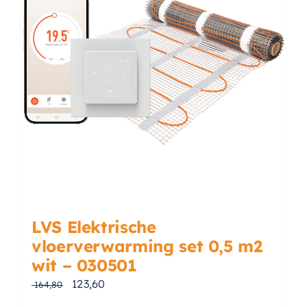
LVS Elektrische
vloerverwarming set 0,5 m2
wit – 030501
Oorspronkelijke prijs was: € 164,80.
Huidige prijs is: € 123,60.
123,60
164,80