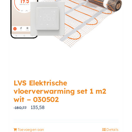
LVS Elektrische
vloerverwarming set 1 m2
wit – 030502
Oorspronkelijke prijs was: € 180,77.
Huidige prijs is: € 135,58.
135,58
180,77
Toevoegen aan
Details