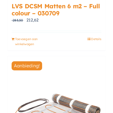
LVS DCSM Matten 6 m2 – Full
colour – 030709
Oorspronkelijke prijs was: € 283,50.
Huidige prijs is: € 212,62.
212,62
283,50
Toevoegen aan
Details
winkelwagen
Aanbieding!