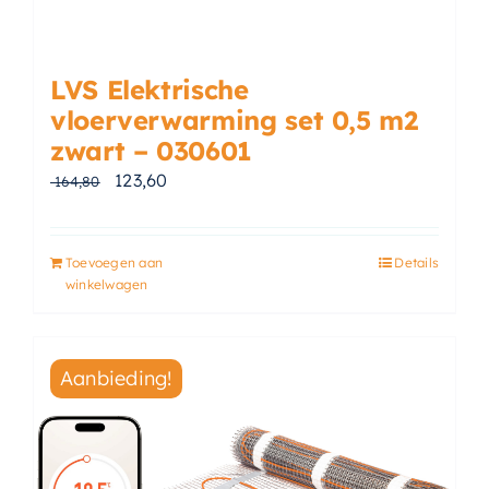
LVS Elektrische
vloerverwarming set 0,5 m2
zwart – 030601
Oorspronkelijke prijs was: € 164,80.
Huidige prijs is: € 123,60.
123,60
164,80
Toevoegen aan
Details
winkelwagen
Aanbieding!