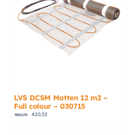
LVS DCSM Matten 12 m2 –
Full colour – 030715
Oorspronkelijke prijs was: € 560,70.
Huidige prijs is: € 420,52.
420,52
560,70