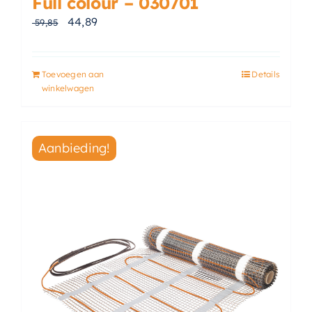
Full colour – 030701
Oorspronkelijke prijs was: € 59,85.
Huidige prijs is: € 44,89.
44,89
59,85
Toevoegen aan
Details
winkelwagen
Aanbieding!