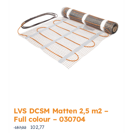
LVS DCSM Matten 2,5 m2 –
Full colour – 030704
Oorspronkelijke prijs was: € 137,02.
Huidige prijs is: € 102,77.
102,77
137,02