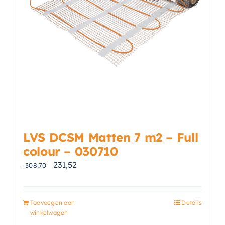
LVS DCSM Matten 7 m2 – Full
colour – 030710
Oorspronkelijke prijs was: € 308,70.
Huidige prijs is: € 231,52.
231,52
308,70
Toevoegen aan
Details
winkelwagen