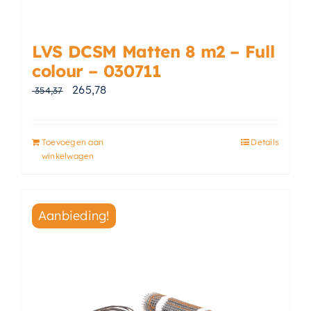
LVS DCSM Matten 8 m2 – Full
colour – 030711
Oorspronkelijke prijs was: € 354,37.
Huidige prijs is: € 265,78.
265,78
354,37
Toevoegen aan
Details
winkelwagen
Aanbieding!