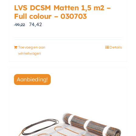
LVS DCSM Matten 1,5 m2 –
Full colour – 030703
Oorspronkelijke prijs was: € 99,22.
Huidige prijs is: € 74,42.
74,42
99,22
Toevoegen aan
Details
winkelwagen
Aanbieding!