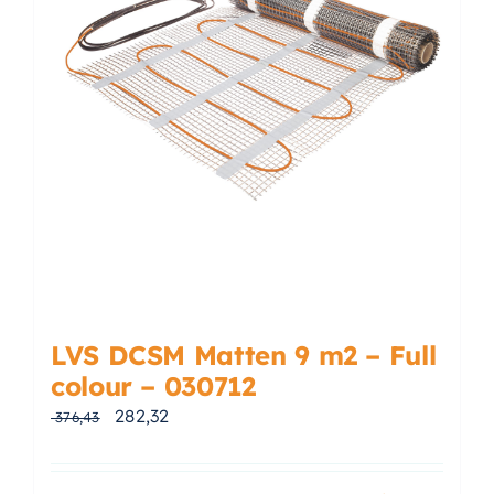
LVS DCSM Matten 9 m2 – Full
colour – 030712
Oorspronkelijke prijs was: € 376,43.
Huidige prijs is: € 282,32.
282,32
376,43