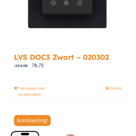
LVS DOC3 Zwart – 020302
Oorspronkelijke prijs was: € 104,98.
Huidige prijs is: € 78,73.
78,73
104,98
Toevoegen aan
Details
winkelwagen
Aanbieding!