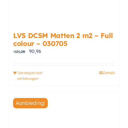
LVS DCSM Matten 2 m2 – Full
colour – 030705
Oorspronkelijke prijs was: € 121,28.
Huidige prijs is: € 90,96.
90,96
121,28
Toevoegen aan
Details
winkelwagen
Aanbieding!