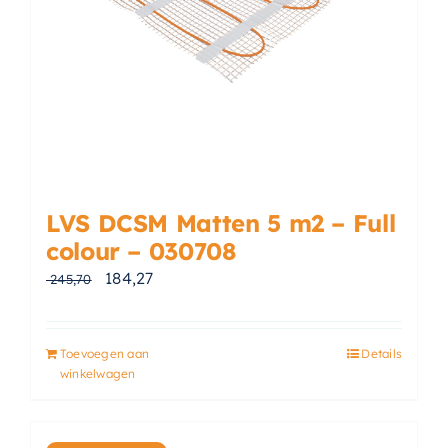
LVS DCSM Matten 5 m2 – Full
colour – 030708
Oorspronkelijke prijs was: € 245,70.
Huidige prijs is: € 184,27.
184,27
245,70
Toevoegen aan
Details
winkelwagen