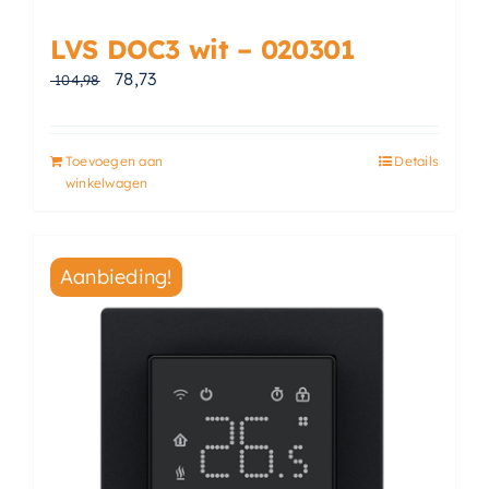
LVS DOC3 wit – 020301
Oorspronkelijke prijs was: € 104,98.
Huidige prijs is: € 78,73.
78,73
104,98
Toevoegen aan
Details
winkelwagen
Aanbieding!