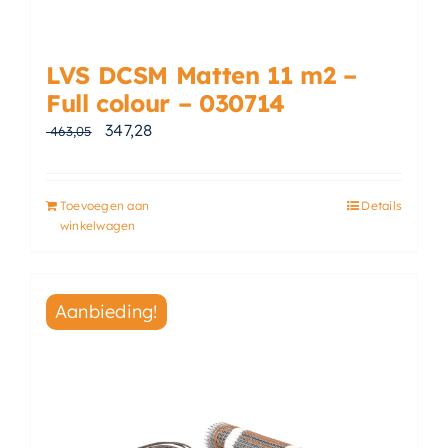
LVS DCSM Matten 11 m2 –
Full colour – 030714
Oorspronkelijke prijs was: € 463,05.
Huidige prijs is: € 347,28.
347,28
463,05
Toevoegen aan
Details
winkelwagen
Aanbieding!