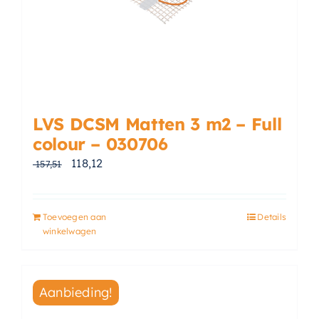
LVS DCSM Matten 3 m2 – Full
colour – 030706
Oorspronkelijke prijs was: € 157,51.
Huidige prijs is: € 118,12.
118,12
157,51
Toevoegen aan
Details
winkelwagen
Aanbieding!