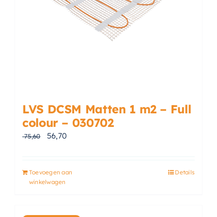
LVS DCSM Matten 1 m2 – Full
colour – 030702
Oorspronkelijke prijs was: € 75,60.
Huidige prijs is: € 56,70.
56,70
75,60
Toevoegen aan
Details
winkelwagen