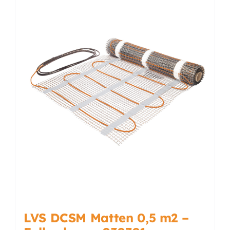
Accessoires
Installatiemateriaal
Klimaatbeheersing
PVC
Tegels
LVS DCSM Matten 0,5 m2 –