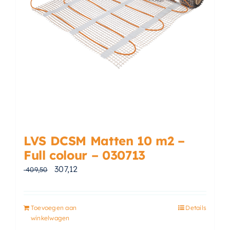
LVS DCSM Matten 10 m2 –
Full colour – 030713
Oorspronkelijke prijs was: € 409,50.
Huidige prijs is: € 307,12.
307,12
409,50
Toevoegen aan
Details
winkelwagen