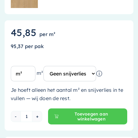
45,85
per m²
95,37 per pak
ⓘ
m²
Je hoeft alleen het aantal m² en snijverlies in te
vullen — wij doen de rest.
Toevoegen aan
winkelwagen
Belakos Monastro 930 Rigid Click PVC - 2.08 m