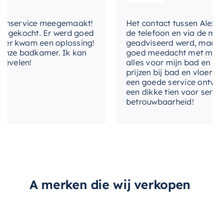
fluitje van een cent dankzij de hoogwaardige
ondervloer
PVC constructie. Je kunt er dus zeker van zijn dat
nservice meegemaakt!
Het contact tussen Alex en i
soort
Plank Klik PVC
je ruimte er jarenlang geweldig uit zal zien met
gekocht. Er werd goed
de telefoon en via de mail, 
minimale inspanning. En aangezien het product
r kwam een oplossing!
geadviseerd werd, maar wa
formaat
Groot
nze badkamer. Ik kan
goed meedacht met mij. Uite
is ontworpen en geproduceerd door
Belakos
,
velen!
alles voor mijn bad en toil
een betrouwbaar merk in de sanitair branche,
prijzen bij bad en vloer bes
kun je er zeker van zijn dat je een product van
een goede service ontvange
een dikke tien voor service,
topkwaliteit in handen hebt.
betrouwbaarheid!
A merken die wij verkopen