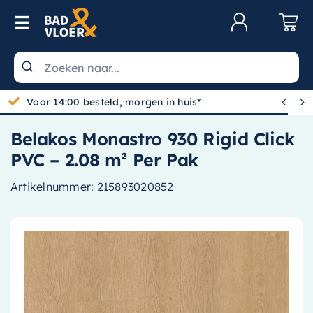
Skip to content
Toggle Navigation
Klantenservice
Wastafels


Voor 14:00 besteld, morgen in huis*
Toiletten
Belakos Monastro 930 Rigid Click
Spiegels
PVC – 2.08 m² Per Pak
Kranen
Artikelnummer:
215893020852
Douche
Badkamermeubels
Baden
Radiatoren