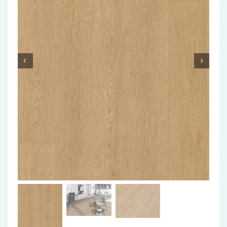
Accessoires
Installatiemateriaal
Klimaatbeheersing
PVC
Tegels