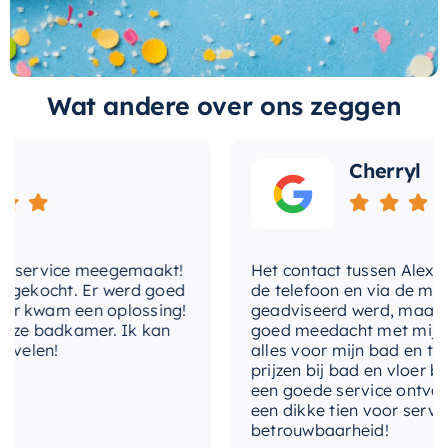
uitvoering
Midden
Tot slot is deze wastafel een product van een
betrouwbaar merk dat bekend staat om de
aantal
1.0
hoge kwaliteit van zijn producten. Als u op zoek
Wat andere over ons zeggen
aantal-wasbakken
1 Wasbak
bent naar een wastafel die zowel stijlvol als
functioneel is, dan is deze wastafel de perfecte
aantal-waskommen
1.0
keuze voor u.
Cherryl
afzetplateau
Achterzijde
breedtediameter
61 cm
service meegemaakt!
Het contact tussen Alex en ik
geschikt-voor-
ekocht. Er werd goed
de telefoon en via de mail, w
vrijhangende-
Nee
 kwam een oplossing!
geadviseerd werd, maar waar
montage
e badkamer. Ik kan
goed meedacht met mij. Uitei
elen!
alles voor mijn bad en toilet
kraangat
1 Kraangat
prijzen bij bad en vloer best
een goede service ontvangen
met-kraan
een dikke tien voor service, e
Nee
betrouwbaarheid!