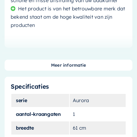
schone en frisse uitstraling van uw badkamer
Het product is van het betrouwbare merk dat
bekend staat om de hoge kwaliteit van zijn
producten
Als u op zoek bent naar een elegante en
Meer informatie
functionele toevoeging aan uw badkamer, dan is
deze wastafel de perfecte keuze.
Stijlvol en
Specificaties
praktisch
, deze wastafel combineert een
modern design
met
uitmuntende
serie
Aurora
functionaliteit
.
aantal-kraangaten
1
Verfijnd Design
breedte
61 cm