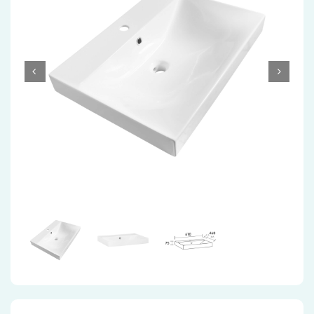
Accessoires
Installatiemateriaal
Klimaatbeheersing
PVC
Tegels