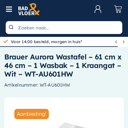
Skip to content
Toggle Navigation
Klantenservice
Wastafels


Gratis bezorgd vanaf 100,-
Toiletten
Brauer Aurora Wastafel – 61 cm x
Spiegels
46 cm – 1 Wasbak – 1 Kraangat –
Kranen
Wit – WT-AU601HW
Douche
Artikelnummer:
WT-AU601HW
Badkamermeubels
Baden
Aanbieding!
Radiatoren