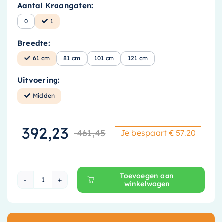
Aantal Kraangaten:
0
1
Breedte:
61 cm
81 cm
101 cm
121 cm
Uitvoering:
Midden
392,23
461,45
Je bespaart € 57.20
Oorspronkelijke
Huidige prijs is
Toevoegen aan
winkelwagen
Brauer Aurora Wastafel - 61 cm x 46 cm - 1 W