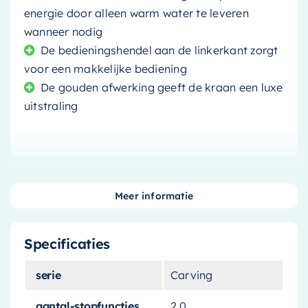
energie door alleen warm water te leveren
wanneer nodig
De bedieningshendel aan de linkerkant zorgt
voor een makkelijke bediening
De gouden afwerking geeft de kraan een luxe
uitstraling
Voeg een vleugje elegantie en luxe toe aan uw
Meer informatie
badkamer met onze
gouden inbouw
wastafelkraan
. Deze prachtige kraan,
Specificaties
afkomstig van een merk bekend om zijn
uitmuntende vakmanschap, combineert stijl en
serie
Carving
functionaliteit om u de perfecte aanvulling op
uw badkamer te bieden.
aantal-stopfuncties
2.0