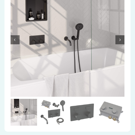
Accessoires
Installatiemateriaal
Klimaatbeheersing
PVC
Tegels