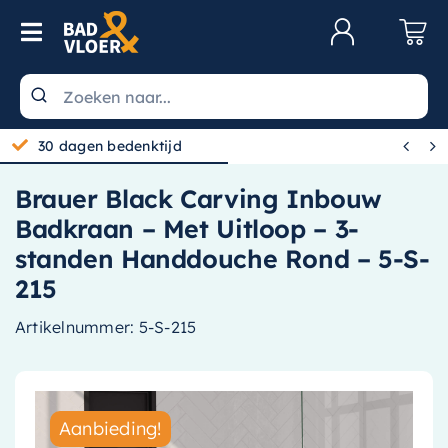
Skip to content
Toggle Navigation
Klantenservice
Wastafels


30 dagen bedenktijd
Toiletten
Brauer Black Carving Inbouw
Spiegels
Badkraan – Met Uitloop – 3-
Kranen
standen Handdouche Rond – 5-S-
215
Douche
Artikelnummer:
5-S-215
Badkamermeubels
Baden
Radiatoren
Aanbieding!