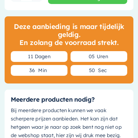
Deze aanbieding is maar tijdelijk
geldig.
En zolang de voorraad strekt.
1
1
Dagen
0
5
Uren
3
6
Min
4
9
Sec
Meerdere producten nodig?
Bij meerdere producten kunnen we vaak
scherpere prijzen aanbieden. Het kan zijn dat
hetgeen waar je naar op zoek bent nog niet op
de webshop staat, hier zijn wij druk mee bezig.