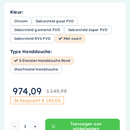
Kleur:
Chroom
Geborsteld goud PVD
Geborsteld gunmetal PVD
Geborsteld koper PVD
Geborsteld RVS PVD
Mat zwart
Type Handdouche:
3-Standen Handdouche Rond
Staafmodel Handdouche
974,09
1.145,98
Oorspronkelijk
Huidige prijs i
Je bespaart € 142.06
Toevoegen aan
winkelwagen
Brauer Black Carving Inbouw Badkraan - Met U