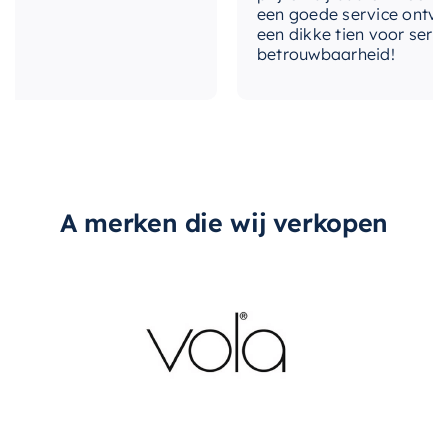
oplossing voor hun badkamer.
een goede service ontvangen
voorsprong-uitloop
24,6 cm
een dikke tien voor service, 
betrouwbaarheid!
vorm-rozet
Vierkant
A merken die wij verkopen