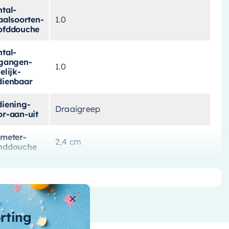
tal-
aalsoorten-
1.0
ofddouche
tal-
tgangen-
1.0
elijk-
dienbaar
diening-
Draaigreep
or-aan-uit
ameter-
2,4 cm
nddouche
ameter-
30 cm Hoofddouche
ofddouche
te
0,9 cm
orting
n-code
8720724524997