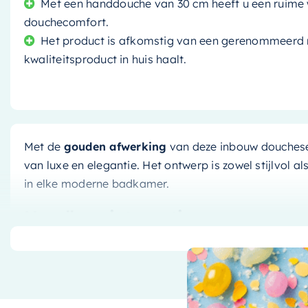
Met een handdouche van 30 cm heeft u een ruime 
douchecomfort.
Het product is afkomstig van een gerenommeerd 
kwaliteitsproduct in huis haalt.
Met de
gouden afwerking
van deze inbouw douchese
van luxe en elegantie. Het ontwerp is zowel stijlvol a
in elke moderne badkamer.
Naadloze integratie
Deze doucheset is ontworpen voor een inbouwinstallat
onderdelen netjes verborgen zijn achter de muur. Dit 
uitstraling
, maar maakt het ook gemakkelijker om 