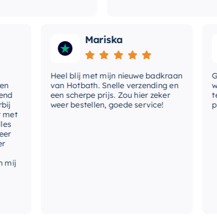
me
me
ha
Mariska
me
ho
Heel blij met mijn nieuwe badkraan
Goede
van Hotbath. Snelle verzending en
werd 
me
een scherpe prijs. Zou hier zeker
tevre
in
weer bestellen, goede service!
produ
t
mo
th
ty
ha
vo
th