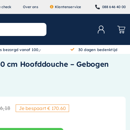
e check
Over ons
Klantenservice
088 646 40 00
is bezorgd vanaf 100,-
30 dagen bedenktijd
 30 cm Hoofddouche – Gebogen
6,18
Je bespaart € 170.60
Oorspronkelijke prijs was: €
Huidige prijs is: € 1.169,76.