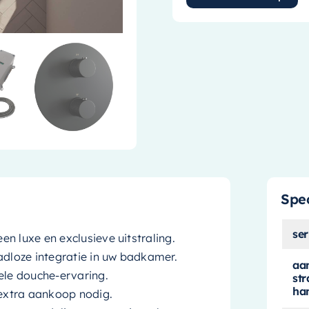
Spec
ser
n luxe en exclusieve uitstraling.
adloze integratie in uw badkamer.
aan
le douche-ervaring.
str
ha
 extra aankoop nodig.