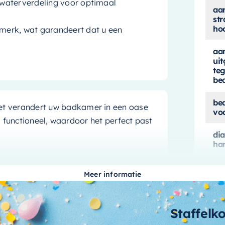
waterverdeling voor optimaal
aan
str
ho
merk, wat garandeert dat u een
aan
ui
teg
be
be
t verandert uw badkamer in een oase
vo
ls functioneel, waardoor het perfect past
di
ha
di
Meer informatie
ho
ie, wat betekent dat alle technische
dik
zorgt niet alleen voor een
strakke
Staffelk
de badkamer schoon te houden. De
ea