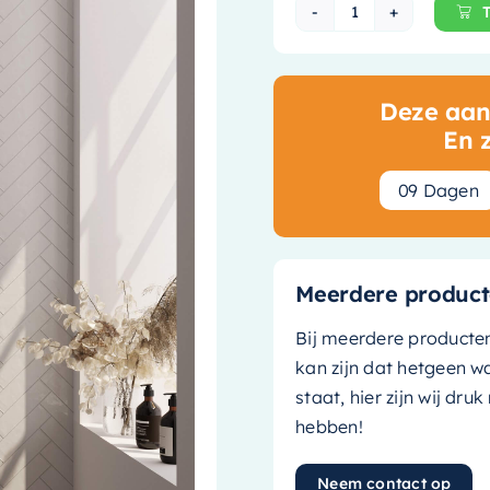
Brauer Black C
Deze aanb
En 
0
9
Dagen
Meerdere product
Bij meerdere producte
kan zijn dat hetgeen w
staat, hier zijn wij dru
hebben!
Neem contact op