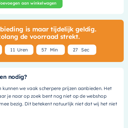
Toevoegen aan winkelwagen
arving Inbouw Doucheset - Staafmodel Handdouche - 30 
ieding is maar tijdelijk geldig.
zolang de voorraad strekt.
1
1
Uren
5
7
Min
2
6
Sec
en nodig?
n kunnen we vaak scherpere prijzen aanbieden. Het
aar je naar op zoek bent nog niet op de webshop
k mee bezig. Dit betekent natuurlijk niet dat wij het niet