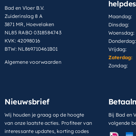
helpde
Bad en Vloer B.V.
Zuiderinslag 8 A
Maandag:
3871 MR, Hoevelaken
Dinsdag:
NL85 RABO 0318584743
Woensdag:
KVK: 42098016
Donderdag
BTW: NL869710461B01
Vrijdag:
Zaterdag:
Algemene voorwaarden
Zondag:
Nieuwsbrief
Betaal
Wij houden je graag op de hoogte
Bij Bad en V
van onze laatste acties. Profiteer van
volgende b
interessante updates, korting codes