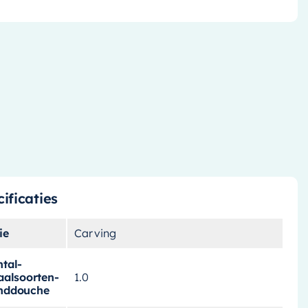
ificaties
ie
Carving
tal-
aalsoorten-
1.0
nddouche