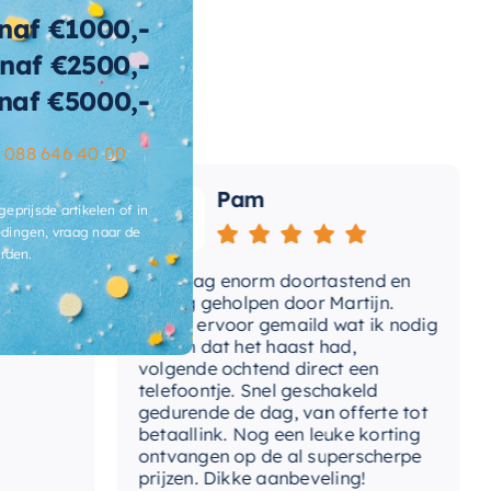
naf €1000,-
ansgraad
Mat
naf €2500,-
ofddouche-
naf €5000,-
Gebogen Wandarm
ntage
–
088 646 40 00
ur
Mat zwart
Pam
ngte
150 cm
geprijsde artikelen of in
dingen, vraag naar de
rden.
gte-
150 cm
ucheslang
e
Vandaag enorm doortastend en
Ad
mdat
prettig geholpen door Martijn.
su
Avond ervoor gemaild wat ik nodig
Gee
teriaal
Messing
had en dat het haast had,
re
volgende ochtend direct een
rk
Brauer
Wa
telefoontje. Snel geschakeld
gaa
gedurende de dag, van offerte tot
t-
betaallink. Nog een leuke korting
Ja
Top
ucheslang
ontvangen op de al superscherpe
prijzen. Dikke aanbeveling!