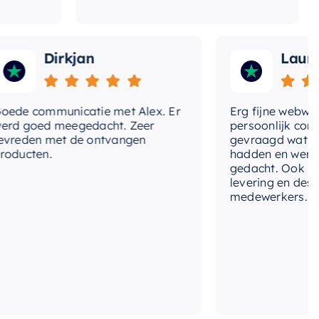
t-glijstang
Ja
t-
Ja
nddouche
Dirkjan
Laura
t-
Ja
ofddouche
 communicatie met Alex. Er
Erg fijne webwinkel
goed meegedacht. Zeer
persoonlijk contact 
t-
Ja
den met de ontvangen
gevraagd wat we no
bouwdeel
cten.
hadden en werd met
gedacht. Ook in de pr
ntagewijze
Inbouw
levering en deskund
medewerkers. Wij zij
ermostatisch
Ja
pe-
Staafmodel
nddouche
rm-
Rond
ermostaat