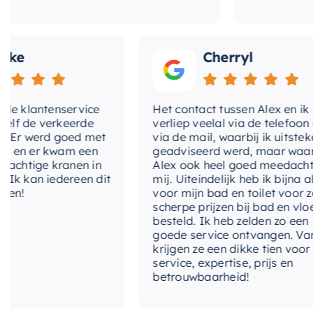
Cherryl
klantenservice
Het contact tussen Alex en ik
de verkeerde
verliep veelal via de telefoon en
 werd goed met
via de mail, waarbij ik uitstekend
 er kwam een
geadviseerd werd, maar waarbij
tige kranen in
Alex ook heel goed meedacht me
kan iedereen dit
mij. Uiteindelijk heb ik bijna alles
voor mijn bad en toilet voor zeer
scherpe prijzen bij bad en vloer
besteld. Ik heb zelden zo een
goede service ontvangen. Van mij
krijgen ze een dikke tien voor
service, expertise, prijs en
betrouwbaarheid!