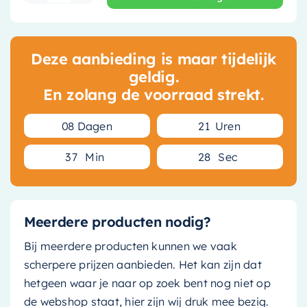
Deze aanbieding is maar tijdelijk
geldig.
En zolang de voorraad strekt.
0
8
Dagen
2
1
Uren
3
7
Min
2
7
Sec
Meerdere producten nodig?
Bij meerdere producten kunnen we vaak
scherpere prijzen aanbieden. Het kan zijn dat
hetgeen waar je naar op zoek bent nog niet op
de webshop staat, hier zijn wij druk mee bezig.