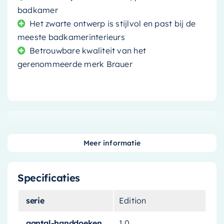
badkamer
Het zwarte ontwerp is stijlvol en past bij de
meeste badkamerinterieurs
Betrouwbare kwaliteit van het
gerenommeerde merk Brauer
Met de
Brauer Black Edition Handdoekrek
brengt u stijl en functionaliteit in uw badkamer.
Meer informatie
Dit handdoekrek is een elegante oplossing voor
het organiseren van uw handdoeken, terwijl het
Specificaties
een moderne uitstraling aan uw badkamer
geeft.
serie
Edition
Een stijlvolle toevoeging aan
aantal-handdoeken
1.0