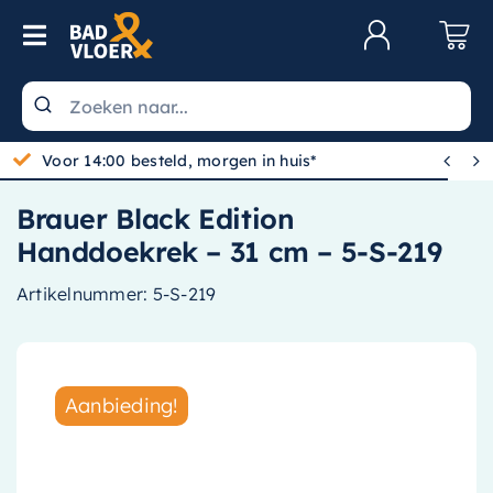
Skip to content
Toggle Navigation
Klantenservice
Wastafels


Gratis bezorgd vanaf 100,-
Toiletten
Brauer Black Edition
Spiegels
Handdoekrek – 31 cm – 5-S-219
Kranen
Artikelnummer:
5-S-219
Douche
Badkamermeubels
Aanbieding!
Baden
Radiatoren