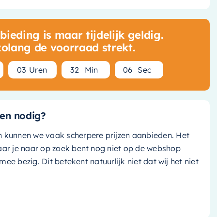
ieding is maar tijdelijk geldig.
zolang de voorraad strekt.
0
3
Uren
3
2
Min
0
5
Sec
en nodig?
n kunnen we vaak scherpere prijzen aanbieden. Het
aar je naar op zoek bent nog niet op de webshop
k mee bezig. Dit betekent natuurlijk niet dat wij het niet