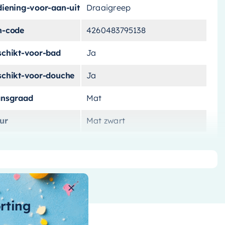
diening-voor-aan-uit
Draaigreep
n-code
4260483795138
schikt-voor-bad
Ja
schikt-voor-douche
Ja
ansgraad
Mat
ur
Mat zwart
teriaal
Messing
teriaal-afbouwdeel
Messing
rk
Brauer
orting
t-douchegarnituur
Nee