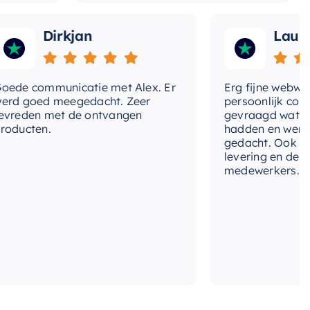
Dirkjan
Laura
e communicatie met Alex. Er
Erg fijne webwinkel
 goed meegedacht. Zeer
persoonlijk contact
eden met de ontvangen
gevraagd wat we no
cten.
hadden en werd me
gedacht. Ook in de pr
levering en deskund
medewerkers. Wij zij