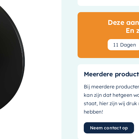
Deze aanb
En 
1
1
Dagen
Meerdere product
Bij meerdere producte
kan zijn dat hetgeen w
staat, hier zijn wij dru
hebben!
Neem contact op