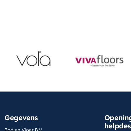
Gegevens
Opening
helpde
Bad en Vloer B.V.