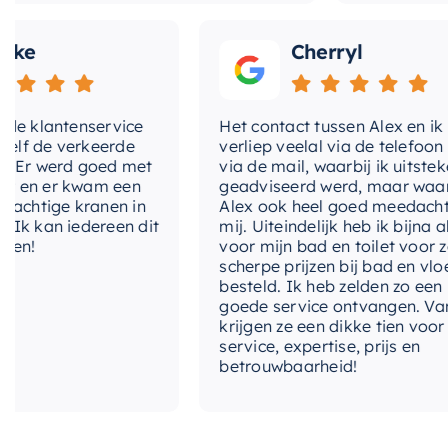
e
Cherryl
klantenservice
Het contact tussen Alex en ik
de verkeerde
verliep veelal via de telefoon en
r werd goed met
via de mail, waarbij ik uitstekend
n er kwam een
geadviseerd werd, maar waarbij
htige kranen in
Alex ook heel goed meedacht me
kan iedereen dit
mij. Uiteindelijk heb ik bijna alles
!
voor mijn bad en toilet voor zeer
scherpe prijzen bij bad en vloer
besteld. Ik heb zelden zo een
goede service ontvangen. Van mi
krijgen ze een dikke tien voor
service, expertise, prijs en
betrouwbaarheid!