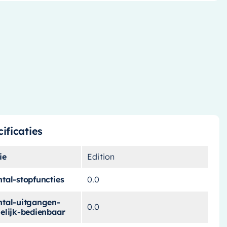
ificaties
ie
Edition
tal-stopfuncties
0.0
ntal-uitgangen-
0.0
elijk-bedienbaar