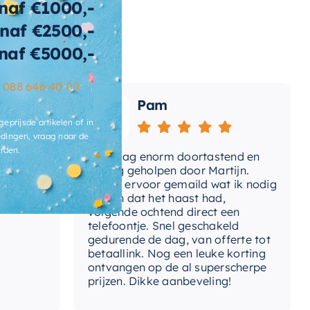
naf €1000,-
t-inbouwdeel
Ja
naf €2500,-
t-omstelinrichting
Nee
naf €5000,-
t-
Ja
–
088 646 40 00
mperatuurregeling
Pam
t-uitloop
Zonder Uitloop
geprijsde artikelen of in
dingen, vraag naar de
mperatuurbegrenzing
Ja
rden.
e
Vandaag enorm doortastend en
Ad
omdat
prettig geholpen door Martijn.
su
ermostatisch
Ja
Avond ervoor gemaild wat ik nodig
Ge
had en dat het haast had,
re
tvoering
Inbouwdeel + afbouwdeel
volgende ochtend direct een
Wa
telefoontje. Snel geschakeld
ga
gedurende de dag, van offerte tot
rm-rozet
Rond
betaallink. Nog een leuke korting
To
ontvangen op de al superscherpe
prijzen. Dikke aanbeveling!