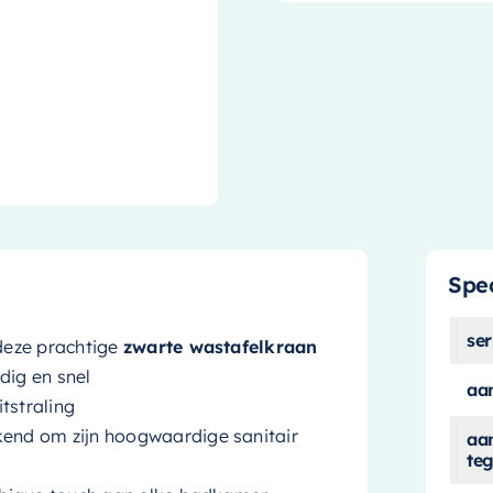
Spec
ser
deze prachtige
zwarte wastafelkraan
dig en snel
aan
itstraling
end om zijn hoogwaardige sanitair
aa
teg