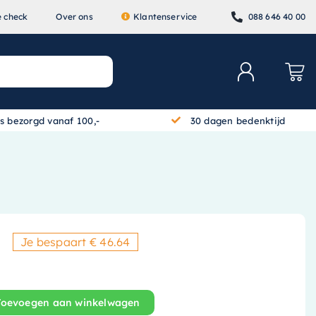
e check
Over ons
Klantenservice
088 646 40 00
is bezorgd vanaf 100,-
30 dagen bedenktijd
Je bespaart € 46.64
Oorspronkelijke prijs was: € 3
Huidige prijs is: € 319,83.
Toevoegen aan winkelwagen
ition Inbouw Douchekraan - Draaigreep - 5-S-018RR aant