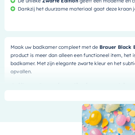
De unieke
Zwarte Edition
geeft een moderne en c
Dankzij het duurzame materiaal gaat deze kraan 
Maak uw badkamer compleet met de
Brauer Black 
product is meer dan alleen een functioneel item, het i
badkamer. Met zijn elegante zwarte kleur en het subti
opvallen.
Stijl en functionaliteit gecombin
Met de
Opbouw Wastafelkraan
haalt u niet alleen e
functioneel product. De opbouw montage maakt de inst
Bovendien zorgt het lage model ervoor dat de kraan n
badkamer, terwijl het toch een opvallend element is.