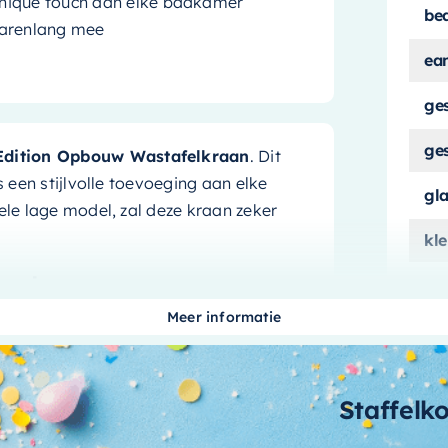
hique touch aan elke badkamer
be
jarenlang mee
ea
ge
ge
Edition Opbouw Wastafelkraan
. Dit
s een stijlvolle toevoeging aan elke
gl
ele lage model, zal deze kraan zeker
kle
eerd
ma
Meer informatie
ma
en stijlvolle kraan in huis, maar ook een
allatie een fluitje van een cent.
me
iet te veel ruimte inneemt in uw
Staffelk
me