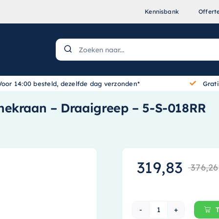
Kennisbank
Offert
Voor 14:00 besteld, dezelfde dag verzonden*
Grat
hekraan – Draaigreep – 5-S-018RR
319,83
376,26
Brauer Black Ed