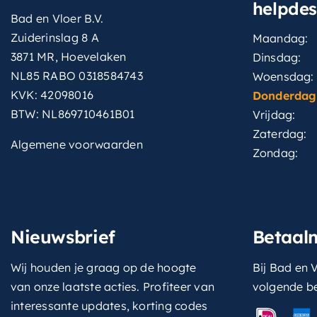
helpde
Bad en Vloer B.V.
Zuiderinslag 8 A
Maandag:
3871 MR, Hoevelaken
Dinsdag:
NL85 RABO 0318584743
Woensdag:
KVK: 42098016
Donderdag
BTW: NL869710461B01
Vrijdag:
Zaterdag:
Algemene voorwaarden
Zondag:
Nieuwsbrief
Betaal
Wij houden je graag op de hoogte
Bij Bad en V
van onze laatste acties. Profiteer van
volgende b
interessante updates, korting codes