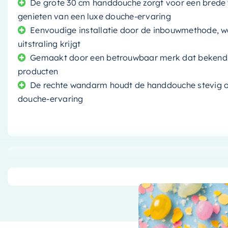
De grote 30 cm handdouche zorgt voor een brede 
genieten van een luxe douche-ervaring
Eenvoudige installatie door de inbouwmethode, w
uitstraling krijgt
Gemaakt door een betrouwbaar merk dat bekend s
producten
De rechte wandarm houdt de handdouche stevig op
douche-ervaring
Transformeer uw badkamer in een modern toevlucht
doucheset
. Gemaakt door een
toonaangevend mer
u een product van topkwaliteit in handen heeft dat zowe
Een Luxe Douche-ervaring