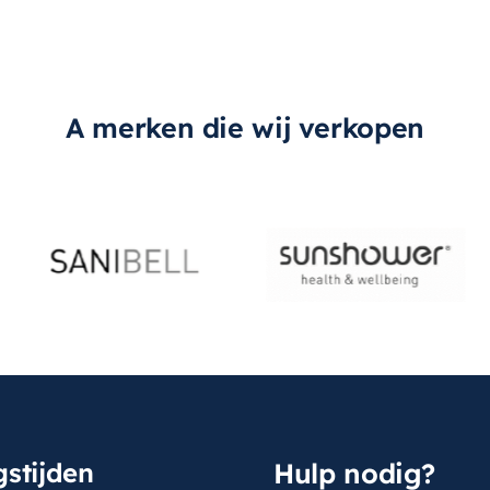
vo
th
wis
A merken die wij verkopen
str
stijden
Hulp nodig?