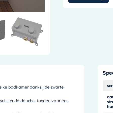
Spec
ser
n elke badkamer dankzij de zwarte
aan
erschillende douchestanden voor een
str
ha