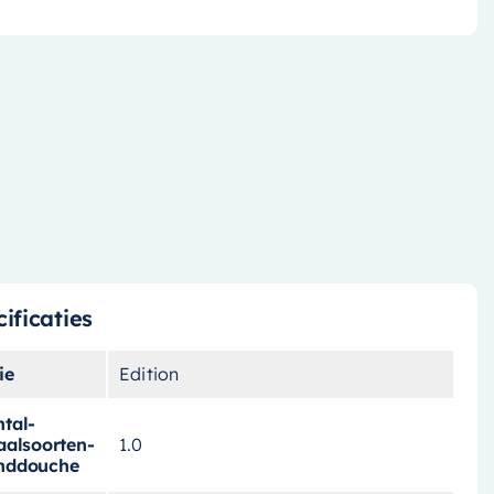
ificaties
ie
Edition
tal-
aalsoorten-
1.0
nddouche