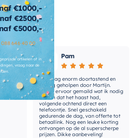
naf €1000,-
ofddouche-
Gebogen Wandarm
naf €2500,-
ntage
naf €5000,-
ur
Mat zwart
–
088 646 40 00
ngte
40 cm
Pam
gte-
geprijsde artikelen of in
40 cm
uchearm
dingen, vraag naar de
rden.
gte-
e
Vandaag enorm doortastend en
Ad
150 cm
ucheslang
mdat
prettig geholpen door Martijn.
su
Avond ervoor gemaild wat ik nodig
Ge
had en dat het haast had,
re
gte-
70 cm
volgende ochtend direct een
jstang
Wa
telefoontje. Snel geschakeld
ga
gedurende de dag, van offerte tot
teriaal
Messing
betaallink. Nog een leuke korting
Top
ontvangen op de al superscherpe
rk
Brauer
prijzen. Dikke aanbeveling!