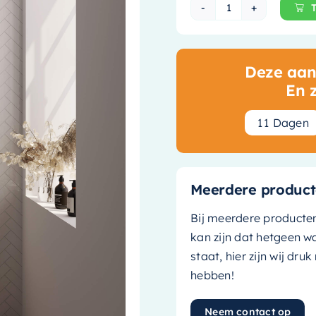
Brauer Black E
Deze aanb
En 
1
1
Dagen
Meerdere product
Bij meerdere producte
kan zijn dat hetgeen w
staat, hier zijn wij dru
hebben!
Neem contact op