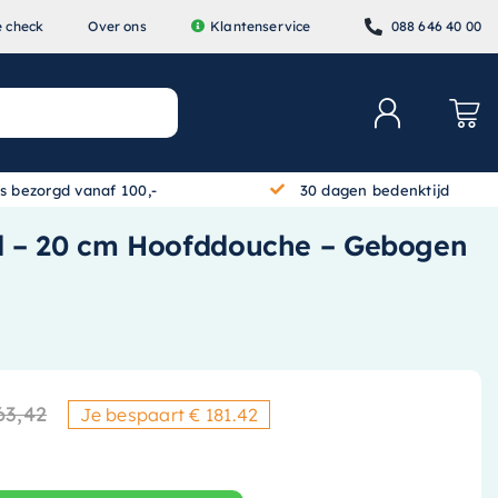
e check
Over ons
Klantenservice
088 646 40 00
is bezorgd vanaf 100,-
30 dagen bedenktijd
d – 20 cm Hoofddouche – Gebogen
63,42
Je bespaart € 181.42
Oorspronkelijke prijs was: 
Huidige prijs is: € 1.243,90