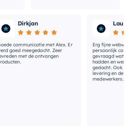
t-
Ja
ucheslang
Dirkjan
Laura
t-glijstang
Ja
t-
Ja
nddouche
 communicatie met Alex. Er
Erg fijne webwinkel
goed meegedacht. Zeer
persoonlijk contact 
den met de ontvangen
gevraagd wat we no
t-
Ja
cten.
hadden en werd met
ofddouche
gedacht. Ook in de pr
levering en deskund
t-
Ja
medewerkers. Wij zij
bouwdeel
ntagewijze
Inbouw
ermostatisch
Ja
pe-
3-standen handdouche
nddouche