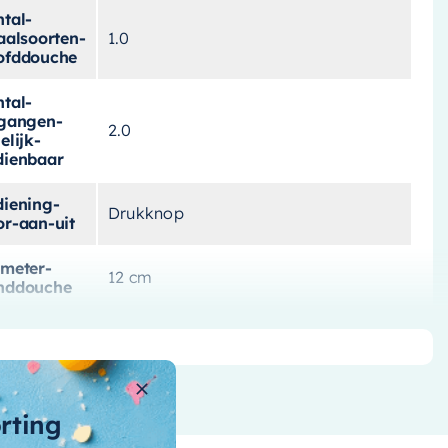
tal-
aalsoorten-
1.0
ofddouche
tal-
tgangen-
2.0
elijk-
dienbaar
diening-
Drukknop
or-aan-uit
ameter-
12 cm
nddouche
ameter-
20 cm Hoofddouche
ofddouche
n-code
8720724510624
orting
ansgraad
Mat