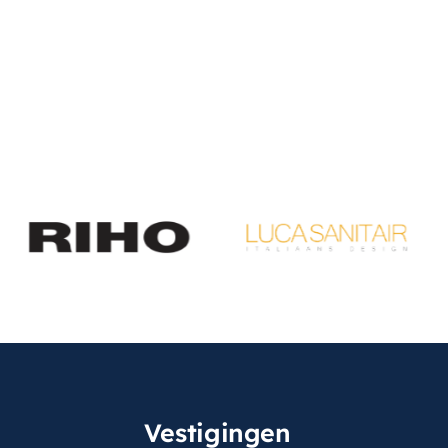
rm-
Rechthoekig
ermostaat
selen-
Drukknop op handdouche
aalsoort
Vestigingen