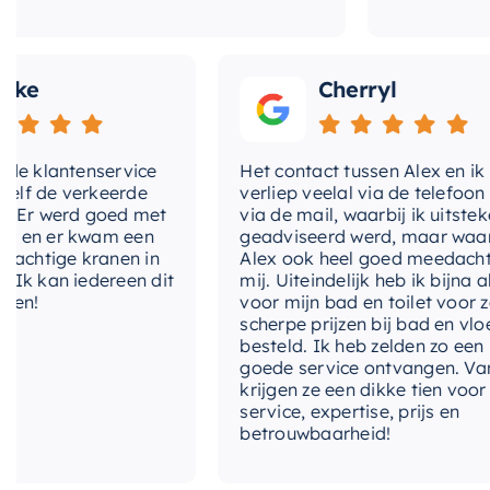
Met deze doucheset kunt u uw douche-ervaring naar e
begint of eindigt, deze doucheset zorgt ervoor dat u zi
e
Cherryl
klantenservice
Het contact tussen Alex en ik
de verkeerde
verliep veelal via de telefoon en
r werd goed met
via de mail, waarbij ik uitstekend
 er kwam een
geadviseerd werd, maar waarbij
htige kranen in
Alex ook heel goed meedacht me
kan iedereen dit
mij. Uiteindelijk heb ik bijna alles
!
voor mijn bad en toilet voor zeer
scherpe prijzen bij bad en vloer
besteld. Ik heb zelden zo een
goede service ontvangen. Van mij
krijgen ze een dikke tien voor
service, expertise, prijs en
betrouwbaarheid!