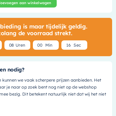
Toevoegen aan winkelwagen
dition Inbouw Doucheset - 3-Standen Handdouche Rond -
ieding is maar tijdelijk geldig.
zolang de voorraad strekt.
0
8
Uren
0
0
Min
1
5
Sec
en nodig?
n kunnen we vaak scherpere prijzen aanbieden. Het
aar je naar op zoek bent nog niet op de webshop
k mee bezig. Dit betekent natuurlijk niet dat wij het niet