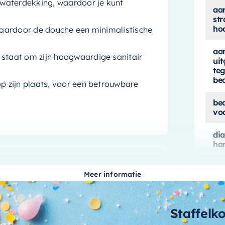
waterdekking, waardoor je kunt
aan
str
ho
aardoor de douche een minimalistische
aan
taat om zijn hoogwaardige sanitair
ui
teg
be
 zijn plaats, voor een betrouwbare
be
vo
di
ha
soord met deze
zwarte inbouw
di
k
in sanitair, kunt u erop vertrouwen dat
Meer informatie
ho
l stijlvol als functioneel is.
ea
Staffelk
gl