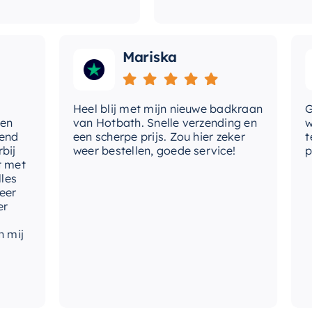
en hoger niveau tillen. Of u nu uw dag
me
do
ch altijd verfrist en vernieuwd voelt.
Mariska
me
me
ha
Heel blij met mijn nieuwe badkraan
Goede
van Hotbath. Snelle verzending en
werd 
een scherpe prijs. Zou hier zeker
tevre
me
weer bestellen, goede service!
produ
ho
t
me
in
mo
th
ty
ha