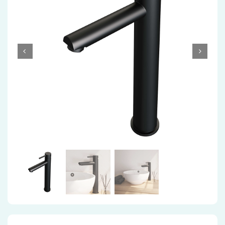
Accessoires
Installatiemateriaal
Klimaatbeheersing
PVC
Tegels