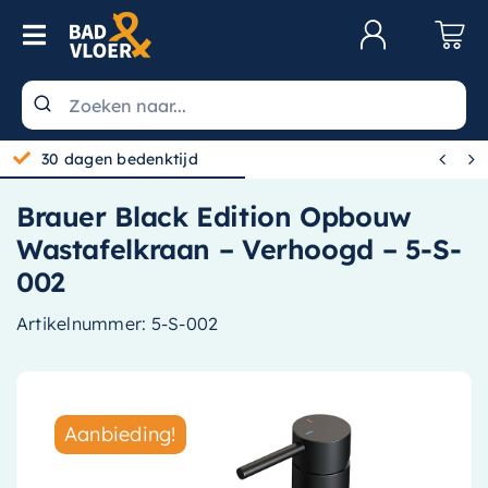
Skip to content
Toggle Navigation
Klantenservice
Wastafels


30 dagen bedenktijd
Toiletten
Brauer Black Edition Opbouw
Spiegels
Wastafelkraan – Verhoogd – 5-S-
Kranen
002
Douche
Artikelnummer:
5-S-002
Badkamermeubels
Baden
Aanbieding!
Radiatoren