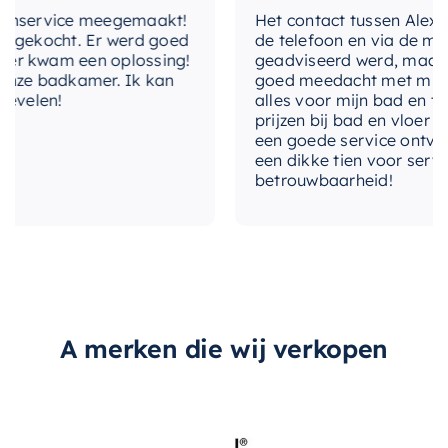
nservice meegemaakt!
Het contact tussen Alex en i
type-hendel
Type 1
gekocht. Er werd goed
de telefoon en via de mail, 
 kwam een oplossing!
geadviseerd werd, maar waa
uitvoering-
ze badkamer. Ik kan
goed meedacht met mij. Uite
Vast
uitloop
velen!
alles voor mijn bad en toile
prijzen bij bad en vloer best
vorm-
een goede service ontvangen
I-uitloop
uitloop
een dikke tien voor service, 
betrouwbaarheid!
warmkoud-
Warm & koud water
aansluiting
brauer-
Ja
coldstart
A merken die wij verkopen