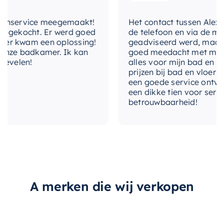
doucheset jarenlang betrouwbare prestaties zal
lengte-
150 cm
doucheslang
nservice meegemaakt!
leveren. Trakteer uzelf op een luxe douche-
Het contact tussen Alex en ik
gekocht. Er werd goed
de telefoon en via de mail, 
ervaring met deze inbouw doucheset.
lengte-
 kwam een oplossing!
geadviseerd werd, maar waa
70 cm
glijstang
ze badkamer. Ik kan
goed meedacht met mij. Uitei
elen!
alles voor mijn bad en toile
prijzen bij bad en vloer best
materiaal
Messing
een goede service ontvangen
een dikke tien voor service, 
merk
Brauer
betrouwbaarheid!
met-
Ja
doucheslang
met-glijstang
Ja
met-
Ja
handdouche
A merken die wij verkopen
met-
Ja
hoofddouche