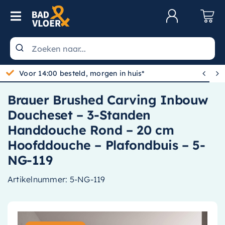
Skip to content
Toggle Navigation
Klantenservice
Wastafels


Gratis bezorgd vanaf 100,-
Toiletten
Brauer Brushed Carving Inbouw
Spiegels
Doucheset – 3-Standen
Kranen
Handdouche Rond – 20 cm
Hoofddouche – Plafondbuis – 5-
Douche
NG-119
Badkamermeubels
Artikelnummer:
5-NG-119
Baden
Radiatoren