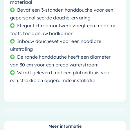
materiaal
Bevat een 3-standen handdouche voor een
gepersonaliseerde douche-ervaring
Elegant chroomontwerp voegt een moderne
toets toe aan uw badkamer
Inbouw doucheset voor een naadloze
uitstraling
De ronde handdouche heeft een diameter
van 30 cm voor een brede waterstroom
Wordt geleverd met een plafondbuis voor
een strakke en opgeruimde installatie
Ervaar de ultieme douche-ervaring met de
inbouw doucheset
. Deze prachtige set is een
Meer informatie