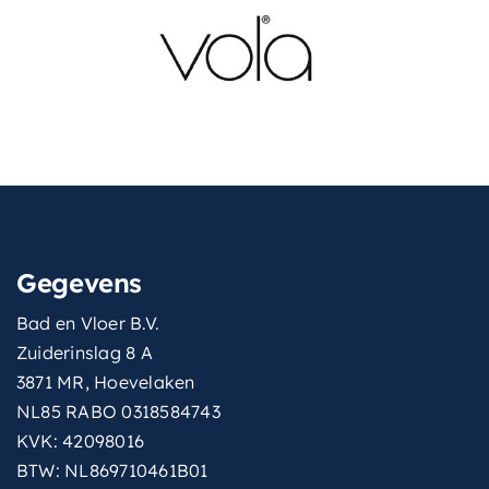
met-
Ja
inbouwdeel
montagewijze
Inbouw
thermostatisch
Ja
type-
3-standen handdouche
handdouche
vorm-
Rond
Gegevens
thermostaat
Bad en Vloer B.V.
wisselen-
Drukknop op handdouche
Zuiderinslag 8 A
straalsoort
3871 MR, Hoevelaken
NL85 RABO 0318584743
KVK: 42098016
BTW: NL869710461B01