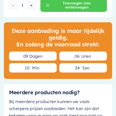
Toevoegen aan
winkelwagen
Brauer Solar Medium Wastafel - 80,8 cm x 45
Deze aanbieding is maar tijdelijk
geldig.
En zolang de voorraad strekt.
0
9
Dagen
0
6
Uren
1
0
Min
2
3
Sec
Meerdere producten nodig?
Bij meerdere producten kunnen we vaak
scherpere prijzen aanbieden. Het kan zijn dat
hetgeen waar je naar op zoek bent nog niet op