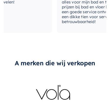
elen!
alles voor mijn bad en toile
met-plug
Nee
prijzen bij bad en vloer best
een goede service ontvangen
met-sifon
een dikke tien voor service, 
Nee
betrouwbaarheid!
vorm
Rechthoekig
vuilafstotend
Nee
met-afvoerplug
A merken die wij verkopen