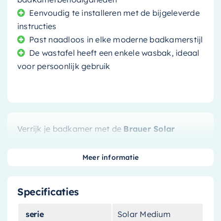
Eenvoudig te installeren met de bijgeleverde
instructies
Past naadloos in elke moderne badkamerstijl
De wastafel heeft een enkele wasbak, ideaal
voor persoonlijk gebruik
Verrijk je badkamer met de
Brauer Solar
Medium Wastafel
. Deze
stijlvolle en moderne
wastafel
is perfect voor wie houdt van
Meer informatie
minimalistische elegantie gecombineerd met
praktische functionaliteit.
Specificaties
Gemaakt voor duurzaamheid
serie
Solar Medium