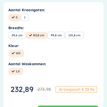
Aantal Kraangaten:
0
1
Breedte:
59,6 cm
80,8 cm
99,8 cm
119,8 cm
Kleur:
Wit
Aantal Waskommen:
1.0
232,89
273,98
Je bespaart € 33.96
Oorspronkelijke
Huidige prijs is