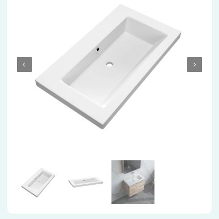
Accessoires
Installatiemateriaal
Klimaatbeheersing
PVC
Tegels