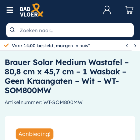
Skip to content
Toggle Navigation
Klantenservice
Wastafels


Gratis bezorgd vanaf 100,-
Toiletten
Brauer Solar Medium Wastafel –
Spiegels
80,8 cm x 45,7 cm – 1 Wasbak –
Kranen
Geen Kraangaten – Wit – WT-
SOM800MW
Douche
Artikelnummer:
WT-SOM800MW
Badkamermeubels
Baden
Radiatoren
Aanbieding!