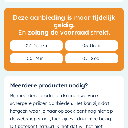
Deze aanbieding is maar tijdelijk
geldig.
En zolang de voorraad strekt.
0
2
Dagen
0
3
Uren
0
0
Min
0
6
Sec
Meerdere producten nodig?
Bij meerdere producten kunnen we vaak
scherpere prijzen aanbieden. Het kan zijn dat
hetgeen waar je naar op zoek bent nog niet op
de webshop staat, hier zijn wij druk mee bezig.
Dit betekent natuurlijk niet dat wij het niet