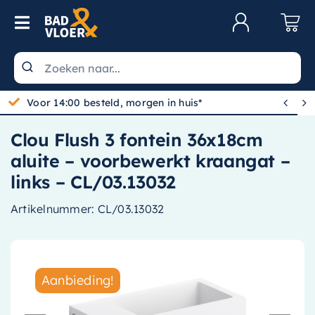
Skip to content
Toggle Navigation
Klantenservice
Wastafels


Gratis bezorgd vanaf 100,-
Toiletten
Clou Flush 3 fontein 36x18cm
Spiegels
aluite – voorbewerkt kraangat –
Kranen
links – CL/03.13032
Douche
Artikelnummer:
CL/03.13032
Badkamermeubels
Baden
Aanbieding!
Radiatoren