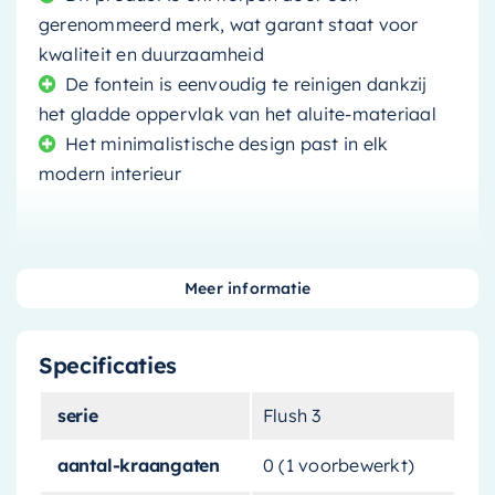
gerenommeerd merk, wat garant staat voor
kwaliteit en duurzaamheid
De fontein is eenvoudig te reinigen dankzij
het gladde oppervlak van het aluite-materiaal
Het minimalistische design past in elk
modern interieur
Meer informatie
Voor een moderne en strakke uitstraling in je
badkamer of toiletruimte, is deze
fontein
de
Specificaties
perfecte keuze. Dit product is ontworpen en
geproduceerd door een gerenommeerd merk,
serie
Flush 3
bekend om zijn kwaliteit en duurzaamheid.
aantal-kraangaten
0 (1 voorbewerkt)
Hoogwaardig Aluite-Materiaal