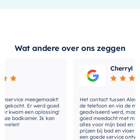
kraangat aan de linkerkant, wat de installatie
van de kraan aanzienlijk vergemakkelijkt. Het
afzetplateau
Links
minimalistische design zorgt ervoor dat de
breedtediameter
36 cm
fontein in elke moderne badkamer of
toiletruimte past.
kraangat
0 (1 voorbewerkt)
Wat andere over ons zeggen
Kies voor kwaliteit, duurzaamheid en een strak
met-kraan
Nee
design met deze fontein. Maak van je badkamer
of toiletruimte een stijlvolle en functionele
Cherryl
met-overloop
ruimte.
met-sifon
Nee
plaats-kraangat
enservice meegemaakt!
Het contact tussen Alex en i
 gekocht. Er werd goed
de telefoon en via de mail,
vorm
Rechthoekig
r kwam een oplossing!
geadviseerd werd, maar wa
nze badkamer. Ik kan
goed meedacht met mij. Uite
velen!
alles voor mijn bad en toil
vuilafstotend
Nee
prijzen bij bad en vloer bes
een goede service ontvange
met-afvoerplug
Ja