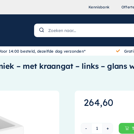
Kennisbank
Offert
Voor 14:00 besteld, dezelfde dag verzonden*
Grat
iek – met kraangat – links – glans 
264,60
Clou Flush 3 fon