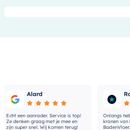
Met zijn afmetingen van 36x18cm is deze
fontein
perf
compacte formaat, biedt het voldoende ruimte om je 
ontworpen met een handig kraangat aan de linkerkant,
maar ook ergonomisch is.
Kwaliteit en duurzaamheid
Dit product is gemaakt van
hoogwaardig keramiek
duurzaamheid en bestendigheid tegen krassen en vle
bij aan de esthetiek van de fontein, terwijl het ook 
onderhouden is. Bovendien is de fontein vervaardig
waardoor je zeker kunt zijn van de kwaliteit en leven
Alard
Roo
Met zijn minimalistische ontwerp past deze fontein in
voor een moderne, traditionele of industriële stijl, de
Echt een aanrader. Service is top!
Onlangs heb ik 
functioneel element in je badkamer zijn.
Ze denken graag met je mee en
kranen van Hot
zijn super snel. Wij komen terug!
BadenVloer. Ik 