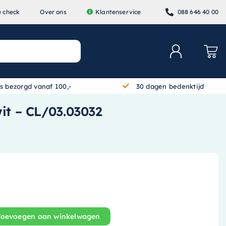
e check
Over ons
Klantenservice
088 646 40 00
is bezorgd vanaf 100,-
30 dagen bedenktijd
wit – CL/03.03032
Toevoegen aan winkelwagen
tein 36x18cm keramiek - met kraangat - links - glans wit 