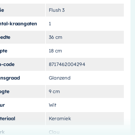
ie
Flush 3
ntal-kraangaten
1
eedte
36 cm
pte
18 cm
n-code
8717462004294
ansgraad
Glanzend
ogte
9 cm
ur
Wit
teriaal
Keramiek
rk
Clou