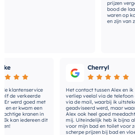
prijzen vergele
bood de laagste
waren op korte
en zijn van zeer
e
Cherryl
 klantenservice
Het contact tussen Alex en ik
 de verkeerde
verliep veelal via de telefoon en
Er werd goed met
via de mail, waarbij ik uitstekend
n er kwam een
geadviseerd werd, maar waarbij
chtige kranen in
Alex ook heel goed meedacht m
 kan iedereen dit
mij. Uiteindelijk heb ik bijna alles
n!
voor mijn bad en toilet voor zeer
scherpe prijzen bij bad en vloer