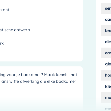
ser
rkant
aa
istische ontwerp
br
die
rk
ea
gl
ossing voor je badkamer? Maak kennis met
ho
lans witte afwerking die elke badkamer
kle
ma
me