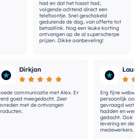
had en dat het haast had,
r
rm
Rechthoekig
volgende ochtend direct een
W
telefoontje. Snel geschakeld
lafstotend
Nee
g
gedurende de dag, van offerte tot
betaallink. Nog een leuke korting
t-afvoerplug
Ja
T
ontvangen op de al superscherpe
prijzen. Dikke aanbeveling!
erloop
Nee
Dirkjan
Laura
e communicatie met Alex. Er
Erg fijne webwinke
 goed meegedacht. Zeer
persoonlijk contact
eden met de ontvangen
gevraagd wat we n
ucten.
hadden en werd me
gedacht. Ook in de p
levering en deskun
medewerkers. Wij zi