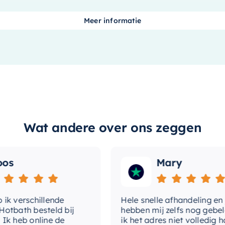
ect voor kleinere ruimtes. Ondanks zijn
me
handen te wassen. De fontein is
Meer informatie
be
 waardoor het niet alleen functioneel,
mo
afz
br
, een materiaal dat bekend staat om zijn
kken. De glans witte afwerking draagt
kr
Wat andere over ons zeggen
gemakkelijk schoon te maken en te
d door een betrouwbaar en bekend merk,
me
sduur van het product.
s
Mary
me
 elk badkamerinterieur. Of je nu gaat
me
ze fontein zal zeker een mooi en
verschillende
Hele snelle afhandeling en jull
pl
bath besteld bij
hebben mij zelfs nog gebeld 
heb online de
ik het adres niet volledig had