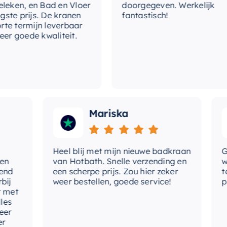
ken, en Bad en Vloer
doorgegeven. Werkelijk
vo
 prijs. De kranen
fantastisch!
 termijn leverbaar
vui
 goede kwaliteit.
me
ov
Mariska
Heel blij met mijn nieuwe badkraan
Goed
van Hotbath. Snelle verzending en
werd
een scherpe prijs. Zou hier zeker
tevr
weer bestellen, goede service!
prod
et