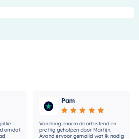
t-
Ja
vestigingsmateriaal
ntagewijze
Hangend
etplateau
Links
eedtediameter
36 cm
aangat
1
t-kraan
Nee
Pam
t-overloop
t-sifon
Nee
ie
Vandaag enorm doortastend en
A
aats-kraangat
omdat
prettig geholpen door Martijn.
s
Avond ervoor gemaild wat ik nodig
G