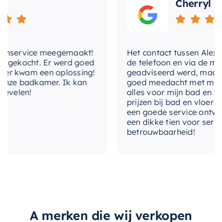
onderkast
Cherryl
Kies voor het Clou Flush 3 fonteinmeubel en
kraangat
1
geniet van een perfecte combinatie van stijl,
functionaliteit en duurzaamheid. Met dit
materiaal-
Melamine
enservice meegemaakt!
Het contact tussen Alex en i
meubelstuk wordt elke trip naar de badkamer of
onderkast
 gekocht. Er werd goed
de telefoon en via de mail,
toiletruimte een plezierige ervaring.
r kwam een oplossing!
geadviseerd werd, maar wa
met-kraan
Nee
nze badkamer. Ik kan
goed meedacht met mij. Uit
velen!
alles voor mijn bad en toil
met-plug
Ja
prijzen bij bad en vloer bes
een goede service ontvange
met-sifon
Nee
een dikke tien voor service,
betrouwbaarheid!
plaats-
rechts
kraangat
uitvoering-
Greeploos
handgrepen
materiaal-
A merken die wij verkopen
waskom-