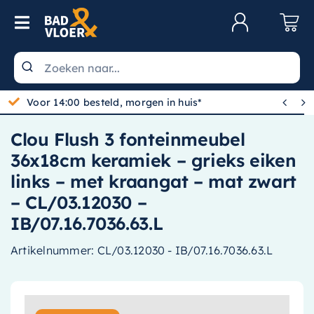
Skip to content
Toggle Navigation
Klantenservice
Wastafels


Gratis bezorgd vanaf 100,-
Toiletten
Clou Flush 3 fonteinmeubel
Spiegels
36x18cm keramiek – grieks eiken
Kranen
links – met kraangat – mat zwart
– CL/03.12030 –
Douche
IB/07.16.7036.63.L
Badkamermeubels
Artikelnummer:
CL/03.12030 - IB/07.16.7036.63.L
Baden
Radiatoren