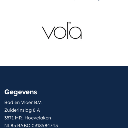
wastafel
kleur-
fonteinkraan
inclusief-
kraan-en-plug
overloop
Nee
hoogte-
9 cm
fonteinwastafel
met-spiegel
Nee
Gegevens
kleur-
Mat zwart
fonteinwastafel
Bad en Vloer B.V.
Zuiderinslag 8 A
materiaal-
Keramiek
3871 MR, Hoevelaken
fonteinwastafel
NL85 RABO 0318584743