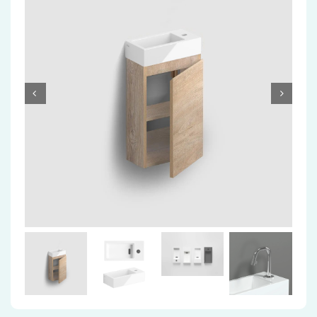
Accessoires
Installatiemateriaal
Klimaatbeheersing
PVC
Tegels