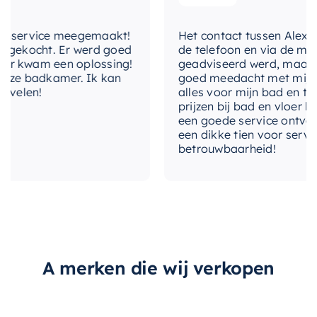
materiaal-
Melamine
nservice meegemaakt!
Het contact tussen Alex en i
onderkast
gekocht. Er werd goed
de telefoon en via de mail, 
 kwam een oplossing!
geadviseerd werd, maar waa
met-kraan
Nee
ze badkamer. Ik kan
goed meedacht met mij. Uite
velen!
alles voor mijn bad en toile
met-plug
Ja
prijzen bij bad en vloer bes
een goede service ontvangen
met-sifon
Nee
een dikke tien voor service, 
betrouwbaarheid!
plaats-
rechts
kraangat
uitvoering-
Greeploos
handgrepen
materiaal-
A merken die wij verkopen
waskom-
wastafel
kleur-