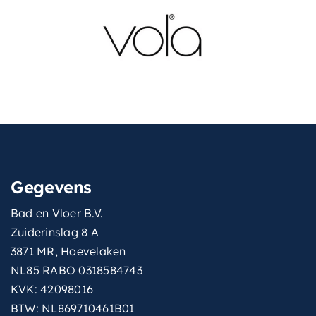
fonteinkraan
inclusief-
kraan-en-plug
overloop
Nee
hoogte-
9 cm
fonteinwastafel
met-spiegel
Nee
Gegevens
kleur-
Glans wit
fonteinwastafel
Bad en Vloer B.V.
Zuiderinslag 8 A
materiaal-
Keramiek
3871 MR, Hoevelaken
fonteinwastafel
NL85 RABO 0318584743
KVK: 42098016
BTW: NL869710461B01