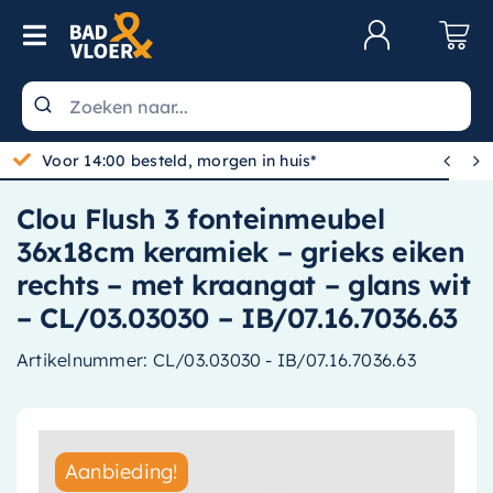
Skip to content
Toggle Navigation
Klantenservice
Wastafels


Voor 14:00 besteld, morgen in huis*
Toiletten
Clou Flush 3 fonteinmeubel
Spiegels
36x18cm keramiek – grieks eiken
Kranen
rechts – met kraangat – glans wit
– CL/03.03030 – IB/07.16.7036.63
Douche
Artikelnummer:
CL/03.03030 - IB/07.16.7036.63
Badkamermeubels
Baden
Radiatoren
Aanbieding!