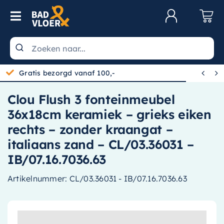
Skip to content
Toggle Navigation
Klantenservice
Wastafels


Gratis bezorgd vanaf 100,-
Toiletten
Clou Flush 3 fonteinmeubel
Spiegels
36x18cm keramiek – grieks eiken
Kranen
rechts – zonder kraangat –
italiaans zand – CL/03.36031 –
Douche
IB/07.16.7036.63
Badkamermeubels
Artikelnummer:
CL/03.36031 - IB/07.16.7036.63
Baden
Radiatoren