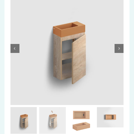
Accessoires
Installatiemateriaal
Klimaatbeheersing
PVC
Tegels