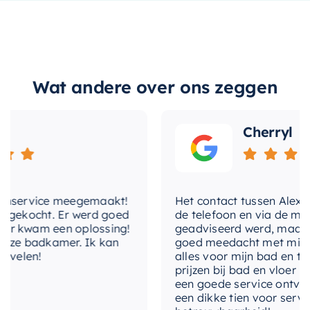
gebruik met wandkranen of tellerkranen,
design-front
waardoor u de look kunt aanpassen aan uw
specifieke stijl en behoeften.
draairichting-
Rechts
deur
Met dit
Clou fonteinmeubel
voegt u een vleugje
Wat andere over ons zeggen
kleur-kast
Grieks eiken
luxe en elegantie toe aan uw badkamer of
toiletruimte. Het is de perfecte keuze voor wie
kleur-
op zoek is naar een functioneel en stijlvol
onderkast
Cherryl
meubelstuk dat jarenlang meegaat.
kraangat
0
materiaal-
Melamine
nservice meegemaakt!
Het contact tussen Alex en i
onderkast
gekocht. Er werd goed
de telefoon en via de mail, 
r kwam een oplossing!
geadviseerd werd, maar wa
met-kraan
Nee
nze badkamer. Ik kan
goed meedacht met mij. Uite
velen!
alles voor mijn bad en toil
met-plug
Ja
prijzen bij bad en vloer bes
een goede service ontvange
met-sifon
Nee
een dikke tien voor service,