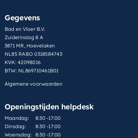
met-spiegel
Nee
Gegevens
kleur-
Italiaans zand
fonteinwastafel
Bad en Vloer B.V.
Zuiderinslag 8 A
materiaal-
Keramiek
3871 MR, Hoevelaken
fonteinwastafel
NL85 RABO 0318584743
KVK: 42098016
BTW: NL869710461B01
Algemene voorwaarden
Openingstijden helpdesk
Maandag:
8:30 -17:00
Dinsdag:
8:30 -17:00
Woensdag:
8:30 -17:00