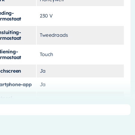
eding-
230 V
ermostaat
sluiting-
Tweedraads
ermostaat
diening-
Touch
ermostaat
uchscreen
Ja
artphone-app
Ja
tocol-
OpenTherm en Aan/uit
ermostaat
ogrammeerbaar
Ja
aadloos
Nee