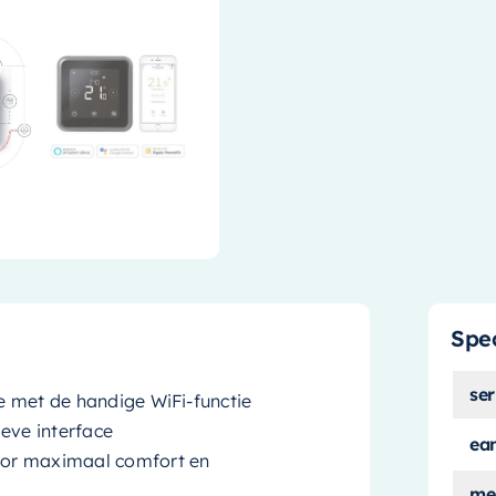
Spec
ser
ie met de handige WiFi-functie
ieve interface
ea
voor maximaal comfort en
me