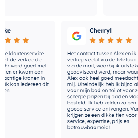
e
Cherryl
 klantenservice
Het contact tussen Alex en ik
 de verkeerde
verliep veelal via de telefoon en
r werd goed met
via de mail, waarbij ik uitstekend
n er kwam een
geadviseerd werd, maar waarbij
htige kranen in
Alex ook heel goed meedacht me
 kan iedereen dit
mij. Uiteindelijk heb ik bijna alles
!
voor mijn bad en toilet voor zeer
scherpe prijzen bij bad en vloer
besteld. Ik heb zelden zo een
goede service ontvangen. Van mi
krijgen ze een dikke tien voor
service, expertise, prijs en
betrouwbaarheid!