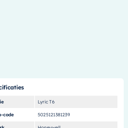
ificaties
ie
Lyric T6
n-code
5025121381239
rk
Honeywell