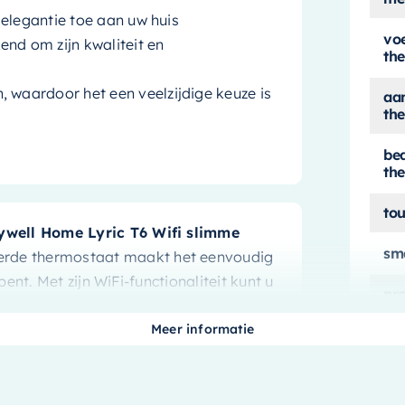
elegantie toe aan uw huis
vo
d om zijn kwaliteit en
th
waardoor het een veelzijdige keuze is
aan
th
be
th
to
well Home Lyric T6 Wifi slimme
sm
erde thermostaat maakt het eenvoudig
nt. Met zijn WiFi-functionaliteit kunt u
pro
t, wat zorgt voor optimaal comfort en
th
Meer informatie
pr
ing
dr