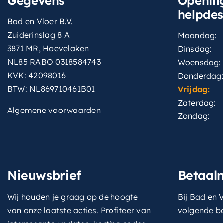
Gegevens
Opening
helpde
Bad en Vloer B.V.
Zuiderinslag 8 A
Maandag:
3871 MR, Hoevelaken
Dinsdag:
NL85 RABO 0318584743
Woensdag:
KVK: 42098016
Donderdag
BTW: NL869710461B01
Vrijdag:
Zaterdag:
Algemene voorwaarden
Zondag:
Nieuwsbrief
Betaal
Wij houden je graag op de hoogte
Bij Bad en V
van onze laatste acties. Profiteer van
volgende b