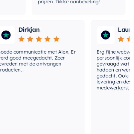
prijzen. Dikke aanbeveling!
Dirkjan
Laura
e communicatie met Alex. Er
Erg fijne webwinkel
 goed meegedacht. Zeer
persoonlijk contact
eden met de ontvangen
gevraagd wat we no
ucten.
hadden en werd me
gedacht. Ook in de p
levering en deskund
medewerkers. Wij zi