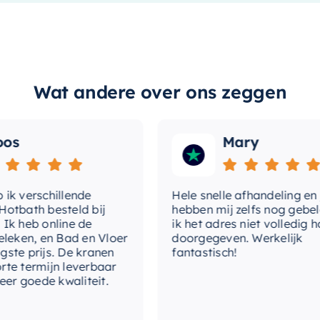
thermostaat. Het is een intelligent
so
Het leert uw voorkeuren en past de
rgt voor maximaal comfort en energie-
Wat andere over ons zeggen
erk
Mary
ll Home Lyric T6
ook indruk met zijn
n elk modern interieur. Bovendien is het
t om zijn betrouwbaarheid en kwaliteit.
verschillende
Hele snelle afhandeling en julli
enlang uitstekende prestaties zal
ath besteld bij
hebben mij zelfs nog gebeld 
heb online de
ik het adres niet volledig had
ken, en Bad en Vloer
doorgegeven. Werkelijk
 prijs. De kranen
fantastisch!
ciënter te verwarmen, of gewoon wilt
termijn leverbaar
e
Honeywell Home Lyric T6
is een
 goede kwaliteit.
tijlvolle ontwerp en betrouwbare merk,
l en energiezuinig huis.