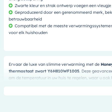
Zwarte kleur en strak ontwerp voegen een vleugje 
Geproduceerd door een gerenommeerd merk, beken
betrouwbaarheid
Compatibel met de meeste verwarmingssystemen, 
voor elk huishouden
Ervaar de luxe van slimme verwarming met de
Honey
thermostaat zwart Y6H810WF1005
. Deze geavance
om de temperatuur in uw huis te regelen, waar u ook be
de verwarming aanpassen via uw smartphone of table
energiebesparing.
Het gemak van slimme verwarm