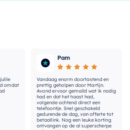
ort-thermostaat
Slimme thermostaat
Pam
e
Vandaag enorm doortastend en
Ad
omdat
prettig geholpen door Martijn.
su
Avond ervoor gemaild wat ik nodig
Ge
had en dat het haast had,
re
volgende ochtend direct een
Wa
telefoontje. Snel geschakeld
ga
gedurende de dag, van offerte tot
betaallink. Nog een leuke korting
To
ontvangen op de al superscherpe