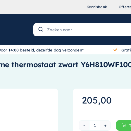
Kennisbank
Offert
Voor 14:00 besteld, dezelfde dag verzonden*
Grat
imme thermostaat zwart Y6H810WF10
205,00
Honeywell Home