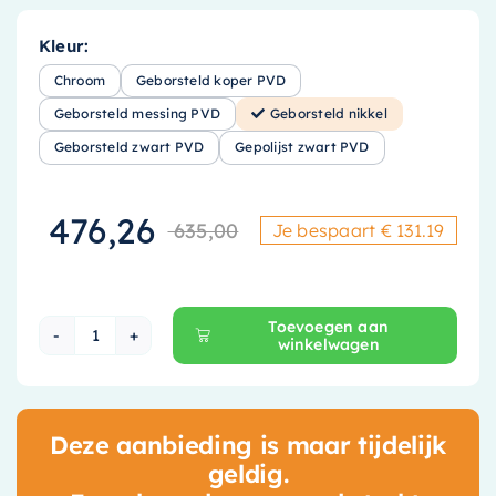
Kleur:
Chroom
Geborsteld koper PVD
Geborsteld messing PVD
Geborsteld nikkel
Geborsteld zwart PVD
Gepolijst zwart PVD
476,26
635,00
Je bespaart € 131.19
Oorspronkelijke
Huidige prijs is
Toevoegen aan
winkelwagen
Hotbath Ace Afbouwdeel Inbouwthermostaat - 
Deze aanbieding is maar tijdelijk
geldig.