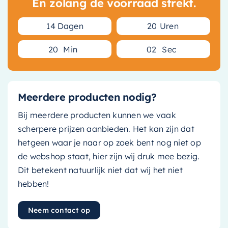
En zolang de voorraad strekt.
1
4
Dagen
2
0
Uren
2
0
Min
0
1
Sec
Meerdere producten nodig?
Bij meerdere producten kunnen we vaak
scherpere prijzen aanbieden. Het kan zijn dat
hetgeen waar je naar op zoek bent nog niet op
de webshop staat, hier zijn wij druk mee bezig.
Dit betekent natuurlijk niet dat wij het niet
hebben!
Neem contact op