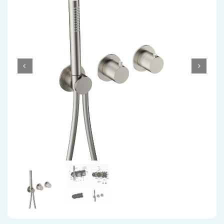
Accessoires
Installatiemateriaal
Klimaatbeheersing
PVC
Tegels