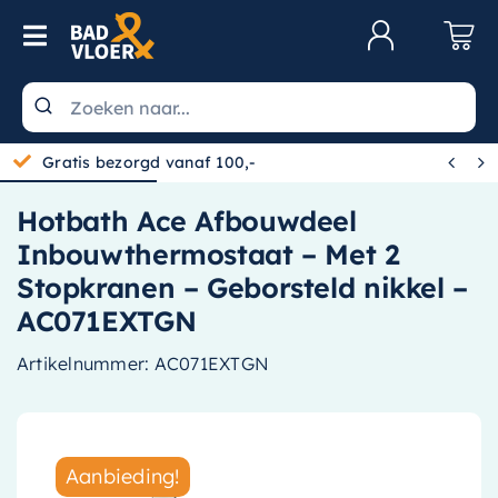
Skip to content
Toggle Navigation
Klantenservice
Wastafels


Gratis bezorgd vanaf 100,-
Toiletten
Hotbath Ace Afbouwdeel
Spiegels
Inbouwthermostaat – Met 2
Kranen
Stopkranen – Geborsteld nikkel –
AC071EXTGN
Douche
Artikelnummer:
AC071EXTGN
Badkamermeubels
Baden
Radiatoren
Aanbieding!