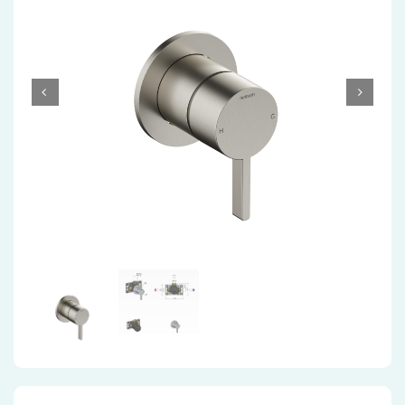
Accessoires
Installatiemateriaal
Klimaatbeheersing
PVC
Tegels