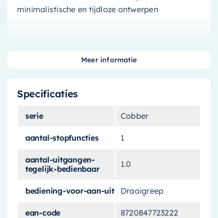
minimalistische en tijdloze ontwerpen
Meer informatie
Geef uw badkamer een
upgrade met de Hotbath Ace
Specificaties
Inbouw Douchemengkraan
serie
Cobber
Maak uw badkamer compleet met de Hotbath
aantal-stopfuncties
1
Ace Inbouw Douchemengkraan. Deze
douchemengkraan heeft een stijlvolle afwerking
aantal-uitgangen-
1.0
in geborsteld nikkel die uw badkamer een
tegelijk-bedienbaar
moderne en elegante uitstraling geeft.
bediening-voor-aan-uit
Draaigreep
De Hotbath Ace Inbouw Douchemengkraan is
ean-code
8720847723222
niet alleen een esthetisch aantrekkelijke