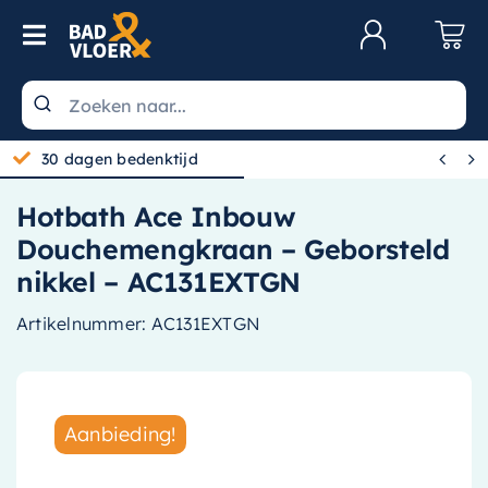
Skip to content
Toggle Navigation
Klantenservice
Wastafels


30 dagen bedenktijd
Toiletten
Hotbath Ace Inbouw
Spiegels
Douchemengkraan – Geborsteld
Kranen
nikkel – AC131EXTGN
Douche
Artikelnummer:
AC131EXTGN
Badkamermeubels
Baden
Aanbieding!
Radiatoren