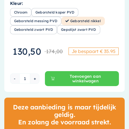
Kleur:
Chroom
Geborsteld koper PVD
Geborsteld messing PVD
Geborsteld nikkel
Geborsteld zwart PVD
Gepolijst zwart PVD
130,50
174,00
Je bespaart € 35.95
Oorspronkelijke
Huidige prijs is
Toevoegen aan
winkelwagen
Hotbath Ace Inbouw Douchemengkraan - Gebor
Deze aanbieding is maar tijdelijk
geldig.
En zolang de voorraad strekt.