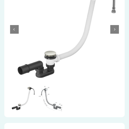
Accessoires
Installatiemateriaal
Klimaatbeheersing
PVC
Tegels