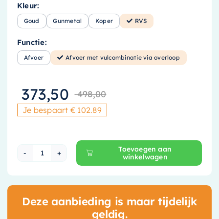
Kleur:
Goud
Gunmetal
Koper
RVS
Functie:
Afvoer
Afvoer met vulcombinatie via overloop
373,50
498,00
Oorspronkelijke
Huidige prijs is
Je bespaart € 102.89
Toevoegen aan
winkelwagen
Hotbath Archie AR133 badafvoer + vulcombinat
Deze aanbieding is maar tijdelijk
geldig.