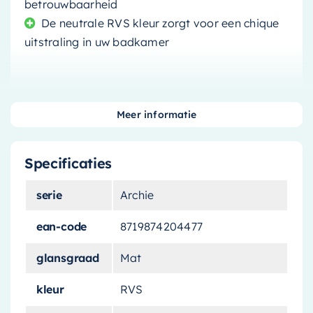
betrouwbaarheid
De neutrale RVS kleur zorgt voor een chique
uitstraling in uw badkamer
Meer informatie
Hotbath Archie Badafvoer:
Stijlvol en Praktisch
Specificaties
Wanneer het gaat om het onderhoud van uw
serie
Archie
bad, is de
Hotbath Archie AR133 badafvoer +
ean-code
8719874204477
vulcombinatie
een onmisbaar onderdeel. Deze
badafvoer is niet alleen functioneel, maar ook
glansgraad
Mat
een stijlvolle toevoeging aan uw badkamer
dankzij het moderne design.
kleur
RVS