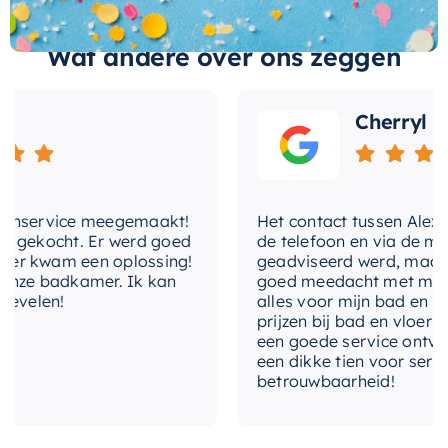
badkamer.
Wat andere over ons zeggen
Bovendien is de
Hotbath Archie badafvoer +
vulcombinatie
eenvoudig te monteren. Dankzij
Cherryl
de duidelijke instructies kunt u deze badafvoer
gemakkelijk zelf installeren, zonder dat u een
professional hoeft in te huren. Dit maakt het een
kosteneffectieve keuze voor uw badkamer.
enservice meegemaakt!
Het contact tussen Alex en i
 gekocht. Er werd goed
de telefoon en via de mail,
Al met al is de Hotbath Archie badafvoer +
r kwam een oplossing!
geadviseerd werd, maar wa
vulcombinatie een stijlvolle en praktische keuze
nze badkamer. Ik kan
goed meedacht met mij. Uite
velen!
alles voor mijn bad en toil
voor elke badkamer. Of u nu een moderne of
prijzen bij bad en vloer bes
traditionele stijl heeft, deze badafvoer past
een goede service ontvange
perfect en zal een onmisbaar onderdeel van uw
een dikke tien voor service,
betrouwbaarheid!
badervaring worden.