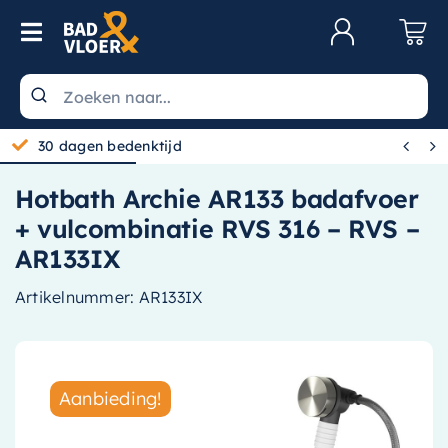
Skip to content
Toggle Navigation
Klantenservice
Wastafels


30 dagen bedenktijd
Toiletten
Hotbath Archie AR133 badafvoer
Spiegels
+ vulcombinatie RVS 316 – RVS –
Kranen
AR133IX
Douche
Artikelnummer:
AR133IX
Badkamermeubels
Baden
Aanbieding!
Radiatoren