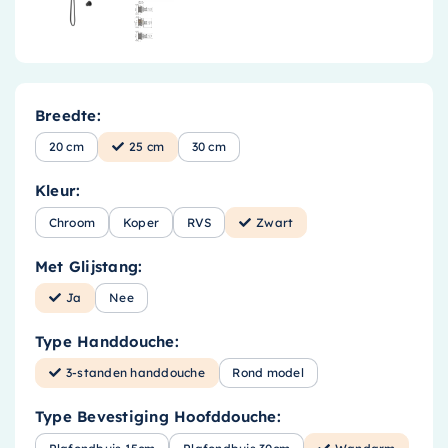
Breedte:
20 cm
25 cm
30 cm
Kleur:
Chroom
Koper
RVS
Zwart
Met Glijstang:
Ja
Nee
Type Handdouche:
3-standen handdouche
Rond model
Type Bevestiging Hoofddouche: