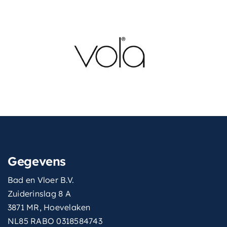
met-handdouche
Ja
met-
Ja
hoofddouche
met-inbouwdeel
Ja
montage
Inbouw
montagewijze
Inbouw
thermostatisch
Ja
type-
Gegevens
3-standen handdouche
handdouche
Bad en Vloer B.V.
vorm-
Rond
Zuiderinslag 8 A
thermostaat
3871 MR, Hoevelaken
wisselen-
NL85 RABO 0318584743
Drukknop op handdouche