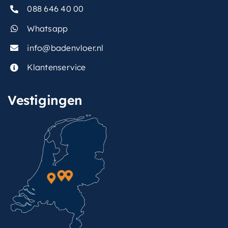
088 646 40 00
basiskleur
Geborsteld zwart PVD
Whatsapp
afwerking-greep
Glad
info@badenvloer.nl
belgaqua-
Klantenservice
Ja
keurmerk
Vestigingen
type-
bevestiging-
Wandarm
hoofddouche