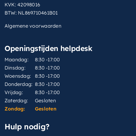
straalsoort
KVK: 42098016
BTW: NL869710461B01
aantal
1
Algemene voorwaarden
vorm
Tijdloos / modern
vormgeving-
Tijdloos / modern
Openingstijden helpdesk
stijlgroep
Maandag:
8:30 -17:00
breedtediameter-
13 cm
douchekop
Dinsdag:
8:30 -17:00
Woensdag:
8:30 -17:00
kleurgroep
Zwart
Donderdag:
8:30 -17:00
Vrijdag:
8:30 -17:00
type
Wandarm
Zaterdag:
Gesloten
bediening-voor-
Zondag:
Gesloten
Draaigreep
aanuit
Hulp nodig?
breedtediameter-
25 cm
hoofddouche