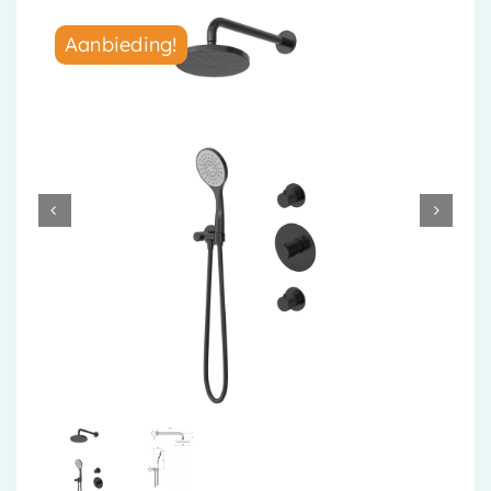
Accessoires
Aanbieding!
Installatiemateriaal
Klimaatbeheersing
PVC
Tegels