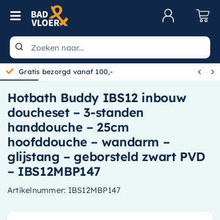
Skip to content
Toggle Navigation
Klantenservice
Wastafels


Gratis bezorgd vanaf 100,-
Toiletten
Hotbath Buddy IBS12 inbouw
Spiegels
doucheset – 3-standen
Kranen
handdouche – 25cm
hoofddouche – wandarm –
Douche
glijstang – geborsteld zwart PVD
Badkamermeubels
– IBS12MBP147
Baden
Artikelnummer:
IBS12MBP147
Radiatoren