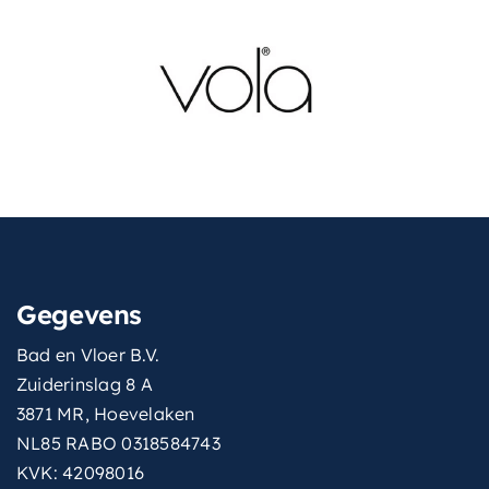
met-
Ja
hoofddouche
met-inbouwdeel
Ja
montage
Inbouw
montagewijze
Inbouw
thermostatisch
Ja
type-
Gegevens
Rond model
handdouche
Bad en Vloer B.V.
vorm-
Rond
Zuiderinslag 8 A
thermostaat
3871 MR, Hoevelaken
aantal
1
NL85 RABO 0318584743
KVK: 42098016