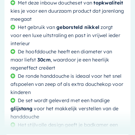
Met deze inbouw doucheset van
topkwaliteit
kies je voor een duurzaam product dat jarenlang
meegaat
Het gebruik van
geborsteld nikkel
zorgt
voor een luxe uitstraling en past in vrijwel ieder
interieur
De hoofddouche heeft een diameter van
maar liefst
30cm
, waardoor je een heerlijk
regeneffect creëert
De ronde handdouche is ideaal voor het snel
afspoelen van zeep of als extra douchekop voor
kinderen
De set wordt geleverd met een handige
glijstang
voor het makkelijk verstellen van de
handdouche
Het stijlvolle design geeft je badkamer een
moderne uitstraling