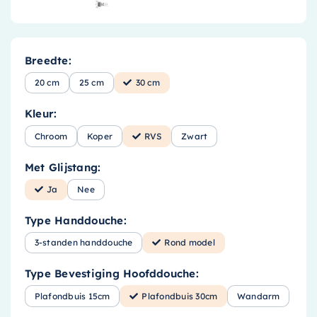
Breedte:
20 cm
25 cm
30 cm
Kleur:
Chroom
Koper
RVS
Zwart
Met Glijstang:
Ja
Nee
Type Handdouche:
3-standen handdouche
Rond model
Type Bevestiging Hoofddouche:
Plafondbuis 15cm
Plafondbuis 30cm
Wandarm