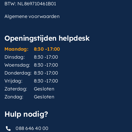
vorm
Tijdloos / modern
BTW: NL869710461B01
vormgeving-
Tijdloos / modern
Algemene voorwaarden
stijlgroep
breedtediameter-
13 cm
Openingstijden helpdesk
douchekop
Maandag:
8:30 -17:00
kleurgroep
RVS
Dinsdag:
8:30 -17:00
type
Plafondbuis 30cm
Woensdag:
8:30 -17:00
Donderdag:
8:30 -17:00
bediening-voor-
Draaigreep
Vrijdag:
8:30 -17:00
aanuit
Zaterdag:
Gesloten
breedtediameter-
Zondag:
Gesloten
30 cm
hoofddouche
Hulp nodig?
basiskleur
Geborsteld nikkel
088 646 40 00
afwerking-greep
Glad