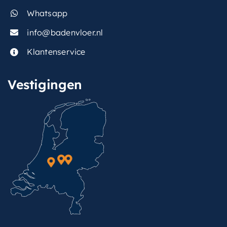
Whatsapp
belgaqua-
Ja
keurmerk
info@badenvloer.nl
type-
Klantenservice
bevestiging-
Plafondbuis 30cm
hoofddouche
Vestigingen