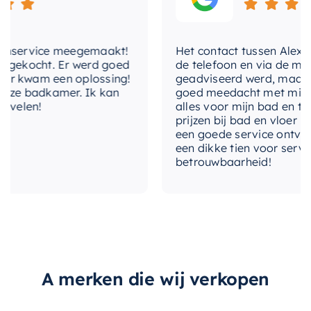
doucheset die perfect aansluit bij jouw
specifieke wensen en behoeften.
lengte
75,5 cm
nservice meegemaakt!
Het contact tussen Alex en ik
Of je nu je oude doucheset wilt vervangen of je
lengte-
150 cm
gekocht. Er werd goed
de telefoon en via de mail, w
doucheslang
nieuwe badkamer wilt voorzien van de beste
 kwam een oplossing!
geadviseerd werd, maar waa
ze badkamer. Ik kan
goed meedacht met mij. Uitei
materialen, met deze inbouw doucheset maak je
lengte-glijstang
75,5 cm
elen!
alles voor mijn bad en toile
altijd de juiste keuze. Het stijlvolle design en de
prijzen bij bad en vloer best
uitstekende functionaliteit maken het tot een
materiaal
Messing
een goede service ontvangen
een dikke tien voor service, 
onmisbaar onderdeel van iedere badkamer.
betrouwbaarheid!
materiaal-kraan
Messing
merk
Hotbath
met-
Ja
doucheslang
met-glijstang
Ja
A merken die wij verkopen
met-handdouche
Ja