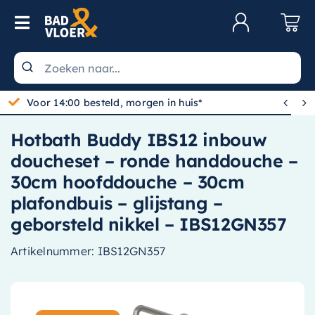
Skip to content
Toggle Navigation
Klantenservice
Wastafels


Voor 14:00 besteld, morgen in huis*
Toiletten
Hotbath Buddy IBS12 inbouw
Spiegels
doucheset – ronde handdouche –
Kranen
30cm hoofddouche – 30cm
plafondbuis – glijstang –
Douche
geborsteld nikkel – IBS12GN357
Badkamermeubels
Artikelnummer:
IBS12GN357
Baden
Radiatoren